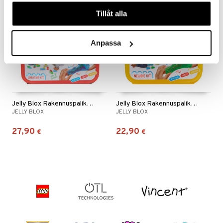
våra cookies vid fortsatt användande av vår webbplats.
Tillåt alla
Anpassa
Jelly Blox Rakennuspalikat Luova Sarja
Jelly Blox Rakennuspalikat Newbie Kit
JELLY BLOX
JELLY BLOX
27,90
22,90
€
€