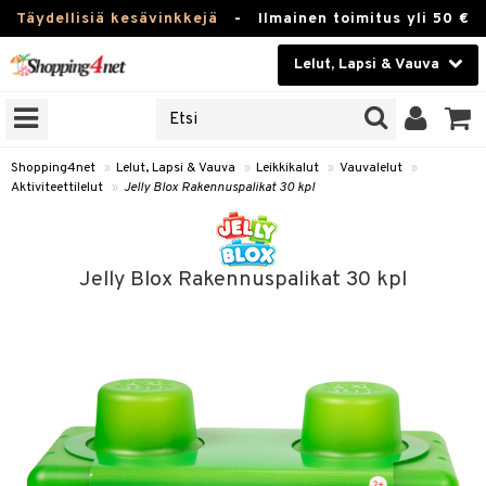
Täydellisiä kesävinkkejä
-
Ilmainen toimitus yli 50 €
Lelut, Lapsi & Vauva
ERKKEJÄ
Kauneudenhoito
JAT
UOTTEITA
Piilolinssit
Shopping4net
»
Lelut, Lapsi & Vauva
»
Leikkikalut
»
Vauvalelut
»
Aktiviteettilelut
»
Jelly Blox Rakennuspalikat 30 kpl
Luontaistuotteet
u
Apteekki
lumateriaalit
Jelly Blox Rakennuspalikat 30 kpl
atteet
lusetti
lukirjat
Fitness
pi
kirjat
t
Koti & Sisustus
gingsit
ut
rvikkeet
rjat
atteet & Sukat
lelut
Lelut, Lapsi & Vauva
luvaha
pelit
vot
Tuotemerkkejä
oradat
ja maalaa
et
t
Kampanjat
ot
 Real
otteet
it
lentereita