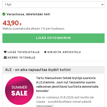
O Minecraft
entarvikkeita
gformers
blarna
taleikit
elut
GO Ninjago
ens Barn
Varastossa, lähetetään heti
ikat
tman
oleikit
neuvot
43,90
GO Speed Champions
ållan
kalut
libompa
opelit
iviteettilelut
€
Maksa osamaksulla alkaen 7 € per kuukausi.
GO Spidey
ffi Love
ney
elyvaunut
LISÄÄ OSTOSKORIIN
O Super Heroes
mintahahmot
ney Prinsessat
ettävät lelut
ic
eli
LISÄÄ TOIVELISTALLE
KIRJOITA ARVOSTELU
zen
alaa
KERRO YSTÄVÄLLE
mähäkkimies
Lapsi
alaa
elit
ALE - on aika napsauttaa löydöt kotiin!
ry Potter
0 palaa
lit
aukut
spalvelu
Tartu tilaisuuteen tehdä löytöjä suuresta
lo Kitty
ALEstamme. Juuri nyt tarjoamme suuren
peli
lit
di
ksiä & vastauksia
valikoiman jännittäviä tuotteita alennetuilla
.L.
nhoito
palapelit
hinnoilla!
tuotetta
mmi Lehmä
Ale on voimassa 31.8.2026 asti mutta ole
pyhuone
miaiset
ien oheistarvikkeet
kit ja käsipyyhkeet
nopea - suosikkituotteesi voivat päästä
 verkkokaupasta
le
loppumaan!