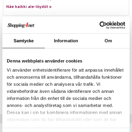
hkeet
vikkeet
aunutarvikkeita
Näe kaikki ale-löydöt »
umi
it & Tarvikkeet
le
le
ossa
na/Äiti
Tuotetieto
 Patrol
kut
kaus & imetys
us
Pehmeät ja joustavat Jelly Blox -rakennuspalikat luovaan ja
sensoriseen rakenteluleikkiin! Rakenna ihanan heiluvia rakennelmia.
pi Pitkätossu
Samtycke
Information
Om
eenvarjot
istelu
nen
Käytännöllisessä säilytyslaatikossa on 30 palikkaa, mukaan lukien
sa Possu
erikoispalat, joissa on hiekkaa, helmiä ja tähtiä sisällä.
mput
lalaput
keet
 MASKS
Denna webbplats använder cookies
ten Huonekalut
ten aterimet
inkolasit
ta
Muuta
kemon
Vi använder enhetsidentifierare för att anpassa innehållet
tot
ka- & Säilytyslaatikot
ut ja lakit
ysitterit
isuus
2 vuotta+
och annonserna till användarna, tillhandahålla funktioner
ållan
lytys
tipullot & Tarvikkeet
starvikkeita
uviltti
för sociala medier och analysera vår trafik. Vi
er Mario
vidarebefordrar även sådana identifierare och annan
Tuotenumero
gyn vaatteet
ipullot & Tarvikkeet
ut
iilit
information från din enhet till de sociala medier och
ru & Pesonen
TTC66-1-XX
ut
ulelut & helistimet
annons- och analysföretag som vi samarbetar med.
Dessa kan i sin tur kombinera informationen med annan
apussit
uvajumppa
Vinkkejä sinulle
information som du har tillhandahållit eller som de har
samlat in när du har använt deras tjänster. Du godkänner