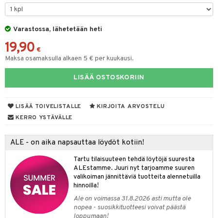
O Minecraft
entarvikkeita
gformers
blarna
taleikit
elut
GO Ninjago
ens Barn
Varastossa, lähetetään heti
ikat
tman
oleikit
neuvot
19,90
GO Speed Champions
ållan
kalut
libompa
opelit
iviteettilelut
€
Maksa osamaksulla alkaen 5 € per kuukausi.
GO Spidey
ffi Love
ney
elyvaunut
LISÄÄ OSTOSKORIIN
O Super Heroes
mintahahmot
ney Prinsessat
ettävät lelut
ic
eli
LISÄÄ TOIVELISTALLE
KIRJOITA ARVOSTELU
zen
alaa
KERRO YSTÄVÄLLE
mähäkkimies
Lapsi
alaa
elit
ALE - on aika napsauttaa löydöt kotiin!
ry Potter
0 palaa
lit
aukut
spalvelu
Tartu tilaisuuteen tehdä löytöjä suuresta
lo Kitty
ALEstamme. Juuri nyt tarjoamme suuren
peli
lit
di
ksiä & vastauksia
valikoiman jännittäviä tuotteita alennetuilla
.L.
nhoito
palapelit
hinnoilla!
tuotetta
mmi Lehmä
Ale on voimassa 31.8.2026 asti mutta ole
pyhuone
miaiset
ien oheistarvikkeet
kit ja käsipyyhkeet
nopea - suosikkituotteesi voivat päästä
 verkkokaupasta
le
loppumaan!