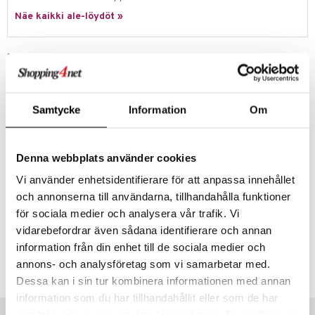
hkeet
vikkeet
aunutarvikkeita
Näe kaikki ale-löydöt »
umi
it & Tarvikkeet
le
le
ossa
na/Äiti
Tuotetieto
 Patrol
kut
kaus & imetys
us
Peliohjain suunniteltu pienimmille, hauskoihin hetkiin Disneyn
suosikkihahmojen kanssa!
pi Pitkätossu
eenvarjot
istelu
nen
Paljon melodioita, äänitehosteita ja valotehosteita.
Samtycke
Information
Om
sa Possu
mput
lalaput
keet
Interaktiivinen painike ja vipu sekä mekaaninen pyörä auttavat lasta
 MASKS
hiomaan hienomotoriikkaa.
ten Huonekalut
ten aterimet
inkolasit
ta
Disney-ohjain edistää jäljittelevää leikkiä realistisen muotoilunsa
Denna webbplats använder cookies
kemon
ansiosta.
tot
ka- & Säilytyslaatikot
ut ja lakit
ysitterit
isuus
Vi använder enhetsidentifierare för att anpassa innehållet
Muuta
ållan
och annonserna till användarna, tillhandahålla funktioner
lytys
tipullot & Tarvikkeet
starvikkeita
uviltti
1 vuosi+
er Mario
för sociala medier och analysera vår trafik. Vi
gyn vaatteet
ipullot & Tarvikkeet
ut
iilit
vidarebefordrar även sådana identifierare och annan
ru & Pesonen
Tuotenumero
ut
ulelut & helistimet
information från din enhet till de sociala medier och
annons- och analysföretag som vi samarbetar med.
TCY34-1-XX
apussit
uvajumppa
Dessa kan i sin tur kombinera informationen med annan
information som du har tillhandahållit eller som de har
Vinkkejä sinulle
samlat in när du har använt deras tjänster. Du godkänner