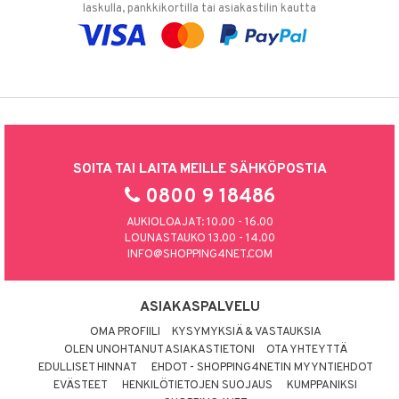
laskulla, pankkikortilla tai asiakastilin kautta
SOITA TAI LAITA MEILLE SÄHKÖPOSTIA
0800 9 18486
AUKIOLOAJAT: 10.00 - 16.00
LOUNASTAUKO 13.00 - 14.00
INFO@SHOPPING4NET.COM
ASIAKASPALVELU
OMA PROFIILI
KYSYMYKSIÄ & VASTAUKSIA
OLEN UNOHTANUT ASIAKASTIETONI
OTA YHTEYTTÄ
EDULLISET HINNAT
EHDOT - SHOPPING4NETIN MYYNTIEHDOT
EVÄSTEET
HENKILÖTIETOJEN SUOJAUS
KUMPPANIKSI