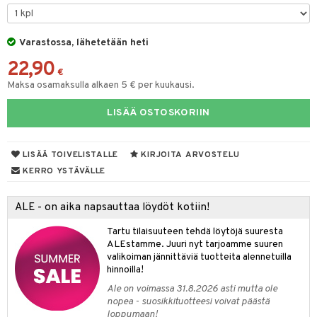
O Minecraft
entarvikkeita
gformers
blarna
taleikit
elut
GO Ninjago
ens Barn
Varastossa, lähetetään heti
ikat
tman
oleikit
neuvot
22,90
GO Speed Champions
ållan
kalut
libompa
opelit
iviteettilelut
€
Maksa osamaksulla alkaen 5 € per kuukausi.
GO Spidey
ffi Love
ney
elyvaunut
LISÄÄ OSTOSKORIIN
O Super Heroes
mintahahmot
ney Prinsessat
ettävät lelut
ic
eli
LISÄÄ TOIVELISTALLE
KIRJOITA ARVOSTELU
zen
alaa
KERRO YSTÄVÄLLE
mähäkkimies
Lapsi
alaa
elit
ALE - on aika napsauttaa löydöt kotiin!
ry Potter
0 palaa
lit
aukut
spalvelu
Tartu tilaisuuteen tehdä löytöjä suuresta
lo Kitty
ALEstamme. Juuri nyt tarjoamme suuren
peli
lit
di
ksiä & vastauksia
valikoiman jännittäviä tuotteita alennetuilla
.L.
nhoito
palapelit
hinnoilla!
tuotetta
mmi Lehmä
Ale on voimassa 31.8.2026 asti mutta ole
pyhuone
miaiset
ien oheistarvikkeet
kit ja käsipyyhkeet
nopea - suosikkituotteesi voivat päästä
 verkkokaupasta
le
loppumaan!