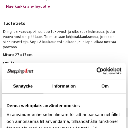
hkeet
vikkeet
aunutarvikkeita
Näe kaikki ale-löydöt »
umi
it & Tarvikkeet
le
le
ossa
na/Äiti
Tuotetieto
 Patrol
kut
kaus & imetys
us
Diinglisar-vauvapeili seisoo tukevasti ja oikeassa kulmassa, jotta
vauva nostaisi päätään. Toimitetaan lahjapakkauksessa, jossa on
pi Pitkätossu
eenvarjot
istelu
nen
silkkirusetteja. Sopii 3 kuukaudesta alkaen, kun lapsi alkaa nostaa
sa Possu
päätään.
mput
lalaput
keet
Mitat
: 27 x 17 cm.
 MASKS
ten Huonekalut
ten aterimet
inkolasit
ta
Muuta
kemon
tot
ka- & Säilytyslaatikot
ut ja lakit
ysitterit
isuus
3 kk+
ållan
lytys
tipullot & Tarvikkeet
starvikkeita
uviltti
Samtycke
Information
Om
er Mario
Tuotenumero
gyn vaatteet
ipullot & Tarvikkeet
ut
iilit
TTE30-1-XX
ru & Pesonen
ut
ulelut & helistimet
Denna webbplats använder cookies
apussit
uvajumppa
Vinkkejä sinulle
Vi använder enhetsidentifierare för att anpassa innehållet
och annonserna till användarna, tillhandahålla funktioner