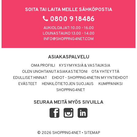
SOITA TAI LAITA MEILLE SÄHKÖPOSTIA
0800 9 18486
AUKIOLOAJAT: 10.00 - 16.00
LOUNASTAUKO 13.00 - 14.00
INFO@SHOPPING4NET.COM
ASIAKASPALVELU
OMA PROFIILI
KYSYMYKSIÄ & VASTAUKSIA
OLEN UNOHTANUT ASIAKASTIETONI
OTA YHTEYTTÄ
EDULLISET HINNAT
EHDOT - SHOPPING4NETIN MYYNTIEHDOT
EVÄSTEET
HENKILÖTIETOJEN SUOJAUS
KUMPPANIKSI
SHOPPING4NET
SEURAA MEITÄ MYÖS SIVUILLA
© 2026 SHOPPING4NET
•
SITEMAP