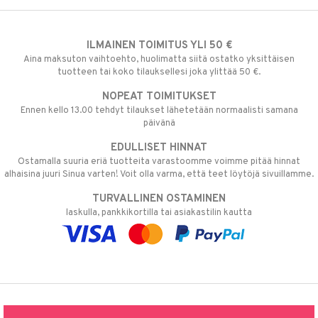
ILMAINEN TOIMITUS YLI 50 €
Aina maksuton vaihtoehto, huolimatta siitä ostatko yksittäisen
tuotteen tai koko tilauksellesi joka ylittää 50 €.
NOPEAT TOIMITUKSET
Ennen kello 13.00 tehdyt tilaukset lähetetään normaalisti samana
päivänä
EDULLISET HINNAT
Ostamalla suuria eriä tuotteita varastoomme voimme pitää hinnat
alhaisina juuri Sinua varten! Voit olla varma, että teet löytöjä sivuillamme.
TURVALLINEN OSTAMINEN
laskulla, pankkikortilla tai asiakastilin kautta