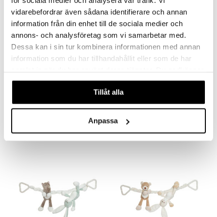
för sociala medier och analysera vår trafik. Vi
vidarebefordrar även sådana identifierare och annan
information från din enhet till de sociala medier och
annons- och analysföretag som vi samarbetar med.
Dessa kan i sin tur kombinera informationen med annan
information som du har tillhandahållit eller som de har
samlat in när du har använt deras tjänster. Du godkänner
våra cookies vid fortsatt användande av vår webbplats.
Tillåt alla
Diinglisar Pinoamislelu Nalle
Diinglisar Soittorasia Pilvi Pupu Beige
TEDDYKOMPANIET
TEDDYKOMPANIET
Anpassa
15,90
21,90
€
€