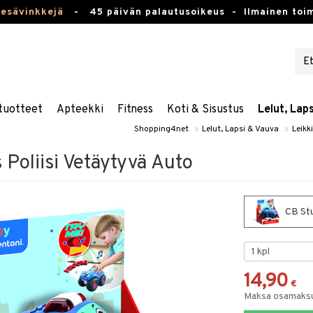
kesävinkkejä
-
45 päivän palautusoikeus -
Ilmainen toim
tuotteet
Apteekki
Fitness
Koti & Sisustus
Lelut, Lap
Shopping4net
»
Lelut, Lapsi & Vauva
»
Leikk
Poliisi Vetäytyvä Auto
CB Stu
14,90
€
Maksa osamaksul