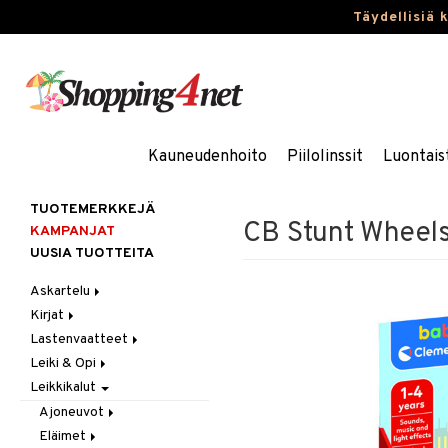
Täydellisiä 
Kauneudenhoito
Piilolinssit
Luontais
TUOTEMERKKEJÄ
CB Stunt Wheels 
KAMPANJAT
UUSIA TUOTTEITA
Askartelu
Kirjat
Askartelumateriaalit
Lastenvaatteet
Askartelusetti
Askartelukirjat
Leiki & Opi
Helmet
Maalauskirjat
Alaosat
Leikkikalut
Koulutarvikkeet
Päiväkirjat
Alusvaatteet & Sukat
Opetuslelut
Leggingsit
Muovailuvaha
Kengät
Oppimispelit
Ajoneuvot
Piirrä ja maalaa
Mekot
Soittimet
Eläimet
Autoradat