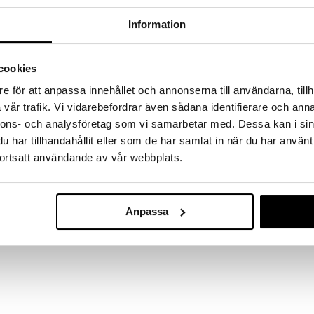
a löydöt kotiin!
Information
isuuteen tehdä löytöjä suuresta ALEstamme. Juuri
mme suuren valikoiman jännittäviä tuotteita
a hinnoilla!
cookies
massa 31.8.2026 asti mutta ole nopea -
otteesi voivat päästä loppumaan!
e för att anpassa innehållet och annonserna till användarna, tillh
i ale-löydöt »
vår trafik. Vi vidarebefordrar även sådana identifierare och anna
nnons- och analysföretag som vi samarbetar med. Dessa kan i sin
har tillhandahållit eller som de har samlat in när du har använt
ortsatt användande av vår webbplats.
CB Stunt Whe
ttaa lasta kehittämään sekä aisteja että motoriikkaa
Buggy Pullbac
tisten äänien avulla.
CLEMENTONI B
14,90
€
Anpassa