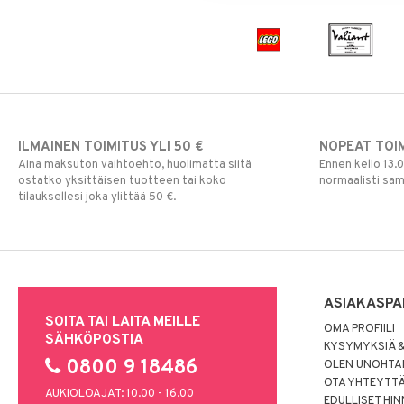
Vesipullot & Tarvikkeet
Muut
Purulelut & helistimet
Rahapussit
Vauvajumppa
ILMAINEN TOIMITUS YLI 50 €
NOPEAT TOI
Aina maksuton vaihtoehto, huolimatta siitä
Ennen kello 13.
ostatko yksittäisen tuotteen tai koko
normaalisti sa
tilauksellesi joka ylittää 50 €.
ASIAKASPA
SOITA TAI LAITA MEILLE
OMA PROFIILI
SÄHKÖPOSTIA
KYSYMYKSIÄ &
0800 9 18486
OLEN UNOHTAN
OTA YHTEYTT
AUKIOLOAJAT: 10.00 - 16.00
EDULLISET HI