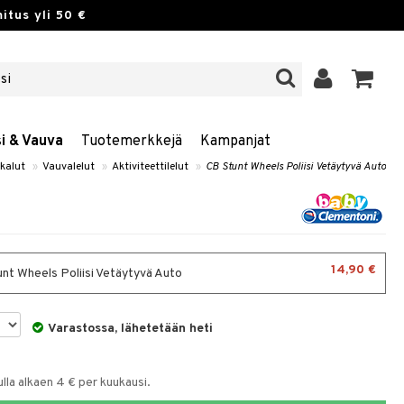
itus yli 50 €
si & Vauva
Tuotemerkkejä
Kampanjat
ikalut
»
Vauvalelut
»
Aktiviteettilelut
»
CB Stunt Wheels Poliisi Vetäytyvä Auto
14,90 €
nt Wheels Poliisi Vetäytyvä Auto
Varastossa, lähetetään heti
la alkaen 4 € per kuukausi.