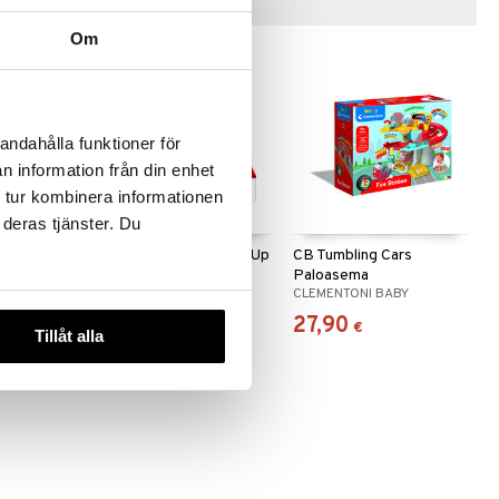
Vinkkejä sinulle
Om
andahålla funktioner för
n information från din enhet
 tur kombinera informationen
 deras tjänster. Du
els Dune
CB Stunt Wheels Pick Up
CB Tumbling Cars
k -auto
Pullback -auto
Paloasema
ABY
CLEMENTONI BABY
CLEMENTONI BABY
14,90
27,90
€
€
Tillåt alla