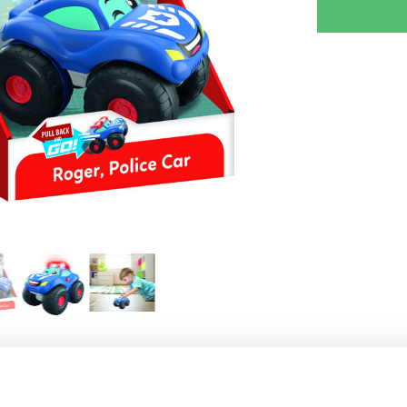
RJOITA ARVOSTELU
KERRO YSTÄVÄLLE