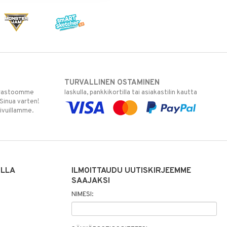
TURVALLINEN OSTAMINEN
varastoomme
laskulla, pankkikortilla tai asiakastilin kautta
 Sinua varten!
sivuillamme.
ILLA
ILMOITTAUDU UUTISKIRJEEMME
SAAJAKSI
NIMESI: