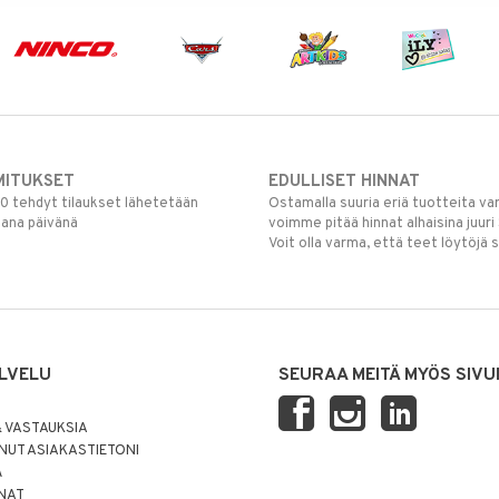
MITUKSET
EDULLISET HINNAT
00 tehdyt tilaukset lähetetään
Ostamalla suuria eriä tuotteita 
mana päivänä
voimme pitää hinnat alhaisina juuri
Voit olla varma, että teet löytöjä 
LVELU
SEURAA MEITÄ MYÖS SIVU
 VASTAUKSIA
UT ASIAKASTIETONI
Ä
NNAT