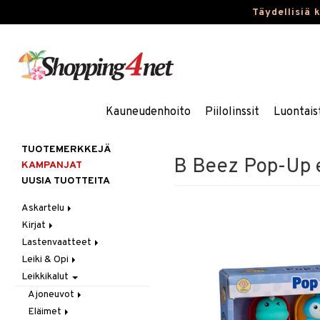
Täydellisiä 
Kauneudenhoito
Piilolinssit
Luontais
TUOTEMERKKEJÄ
B Beez Pop-Up e
KAMPANJAT
UUSIA TUOTTEITA
Askartelu
Kirjat
Askartelumateriaalit
Lastenvaatteet
Askartelusetti
Askartelukirjat
Leiki & Opi
Helmet
Maalauskirjat
Alaosat
Leikkikalut
Koulutarvikkeet
Päiväkirjat
Alusvaatteet & Sukat
Opetuslelut
Leggingsit
Muovailuvaha
Kengät
Oppimispelit
Ajoneuvot
Piirrä ja maalaa
Mekot
Soittimet
Eläimet
Autoradat