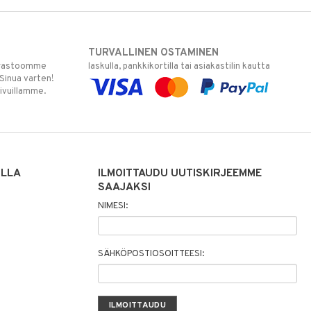
TURVALLINEN OSTAMINEN
varastoomme
laskulla, pankkikortilla tai asiakastilin kautta
 Sinua varten!
sivuillamme.
ILLA
ILMOITTAUDU UUTISKIRJEEMME
SAAJAKSI
NIMESI:
SÄHKÖPOSTIOSOITTEESI: