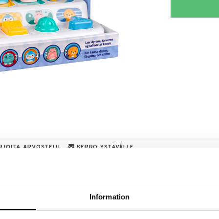
RJOITA ARVOSTELU
KERRO YSTÄVÄLLE
a löydöt kotiin!
isuuteen tehdä löytöjä suuresta ALEstamme. Juuri
Information
mme suuren valikoiman jännittäviä tuotteita
a hinnoilla!