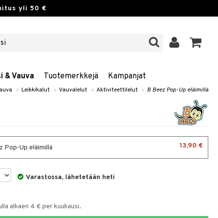
itus yli 50 €
si & Vauva
Tuotemerkkejä
Kampanjat
Vauva
»
Leikkikalut
»
Vauvalelut
»
Aktiviteettilelut
»
B Beez Pop-Up eläimillä
13,90 €
 Pop-Up eläimillä
Varastossa, lähetetään heti
la alkaen 4 € per kuukausi.