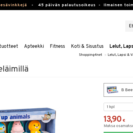
kesävinkkejä
-
45 päivän palautusoikeus -
Ilmainen toim
tuotteet
Apteekki
Fitness
Koti & Sisustus
Lelut, Lap
Shopping4net
»
Lelut, Lapsi & 
läimillä
B Beez
13,90
€
Maksa osamaksul