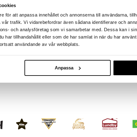
massa 31.8.2026 asti mutta ole nopea -
cookies
otteesi voivat päästä loppumaan!
i ale-löydöt »
e för att anpassa innehållet och annonserna till användarna, tillh
vår trafik. Vi vidarebefordrar även sådana identifierare och anna
nnons- och analysföretag som vi samarbetar med. Dessa kan i sin
har tillhandahållit eller som de har samlat in när du har använt
B Beez Latti
roihin tämän klassisen pop-up-lelun avulla, joka on
Eläimet
ortsatt användande av vår webbplats.
Edistää lapsen motoristen taitojen kehitystä ja
B BEEZ
15,90
€
Anpassa