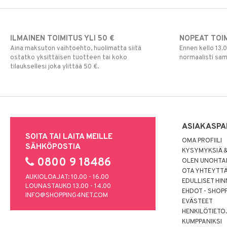
Vesipullot & Tarvikkeet
Muut
Purulelut & helistimet
Rahapussit
Vauvajumppa
ILMAINEN TOIMITUS YLI 50 €
NOPEAT TOI
Aina maksuton vaihtoehto, huolimatta siitä
Ennen kello 13.
ostatko yksittäisen tuotteen tai koko
normaalisti sa
tilauksellesi joka ylittää 50 €.
ASIAKASPA
SOITA TAI LAITA MEILLE
OMA PROFIILI
SÄHKÖPOSTIA
KYSYMYKSIÄ &
0800 9 18486
OLEN UNOHTAN
OTA YHTEYTT
AUKIOLOAJAT: 10.00 - 16.00
EDULLISET HI
LOUNASTAUKO 13.00 - 14.00
EHDOT - SHOP
INFO@SHOPPING4NET.COM
EVÄSTEET
HENKILÖTIETO
KUMPPANIKSI