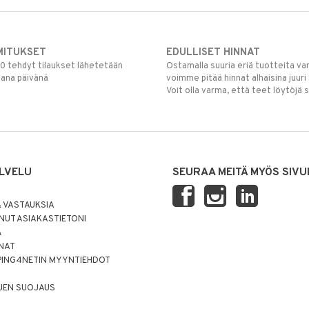
MITUKSET
EDULLISET HINNAT
00 tehdyt tilaukset lähetetään
Ostamalla suuria eriä tuotteita 
mana päivänä
voimme pitää hinnat alhaisina juuri
Voit olla varma, että teet löytöjä 
LVELU
SEURAA MEITÄ MYÖS SIVU
 VASTAUKSIA
UT ASIAKASTIETONI
Ä
NNAT
PING4NETIN MYYNTIEHDOT
JEN SUOJAUS