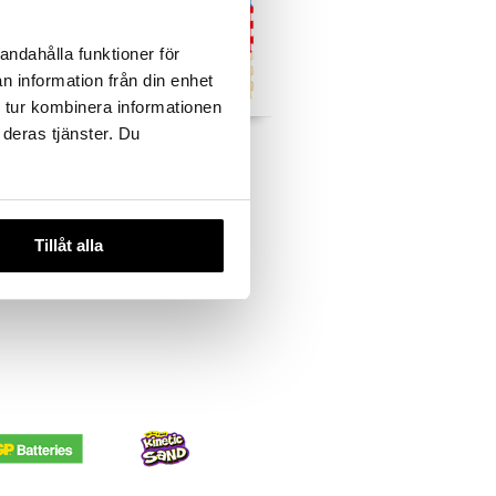
andahålla funktioner för
n information från din enhet
 tur kombinera informationen
 deras tjänster. Du
amatot
B Beez Lattiapalapeli
Numerot
B BEEZ
15,90
€
Tillåt alla