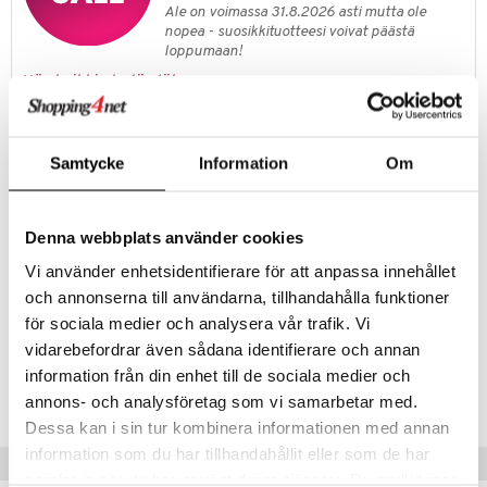
it & Tarvikkeet
le
Ale on voimassa 31.8.2026 asti mutta ole
umi
nopea - suosikkituotteesi voivat päästä
ossa
na/Äiti
loppumaan!
le
kut
kaus & imetys
us
Näe kaikki ale-löydöt »
 Patrol
eenvarjot
istelu
nen
pi Pitkätossu
Tuotetieto
mput
lalaput
keet
Samtycke
Information
Om
Ruotsalainen klassikko! Alkuperäinen vesihyppypallo niille päiville, kun
sa Possu
ten Huonekalut
ten aterimet
inkolasit
ta
olet lähdössä rannalle tai järvelle. Pallossa on hyytelöydin, se on
pehmeä ja joustava ja se pomppii sekä korkealle että pitkälle.
 MASKS
tot
ka- & Säilytyslaatikot
ut ja lakit
ysitterit
isuus
Denna webbplats använder cookies
kemon
lytys
tipullot & Tarvikkeet
starvikkeita
uviltti
Vi använder enhetsidentifierare för att anpassa innehållet
Muuta
ållan
och annonserna till användarna, tillhandahålla funktioner
gyn vaatteet
ipullot & Tarvikkeet
ut
iilit
7 vuotta+
för sociala medier och analysera vår trafik. Vi
er Mario
ut
ulelut & helistimet
vidarebefordrar även sådana identifierare och annan
ru & Pesonen
Tuotenumero
information från din enhet till de sociala medier och
apussit
uvajumppa
TWA31-1-APE
annons- och analysföretag som vi samarbetar med.
Dessa kan i sin tur kombinera informationen med annan
information som du har tillhandahållit eller som de har
Vinkkejä sinulle
samlat in när du har använt deras tjänster. Du godkänner