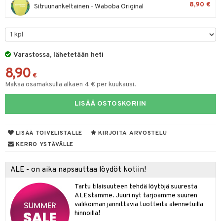
8,90 €
Sitruunankeltainen - Waboba Original
O Minecraft
entarvikkeita
gformers
blarna
taleikit
GO Ninjago
ens Barn
ikat
tman
oleikit
GO Speed Champions
ållan
kalut
libompa
opelit
Varastossa, lähetetään heti
GO Spidey
ffi Love
ney
elut
8,90
€
O Super Heroes
mintahahmot
ney Prinsessat
neuvot
Maksa osamaksulla alkaen 4 € per kuukausi.
ic
eli
iviteettilelut
alaa
LISÄÄ OSTOSKORIIN
zen
elyvaunut
Lapsi
alaa
elit
mähäkkimies
LISÄÄ TOIVELISTALLE
KIRJOITA ARVOSTELU
ettävät lelut
0 palaa
lit
aukut
spalvelu
KERRO YSTÄVÄLLE
ry Potter
peli
lit
di
ksiä & vastauksia
lo Kitty
ALE - on aika napsauttaa löydöt kotiin!
nhoito
palapelit
tuotetta
.L.
Tartu tilaisuuteen tehdä löytöjä suuresta
pyhuone
miaiset
ien oheistarvikkeet
kit ja käsipyyhkeet
ALEstamme. Juuri nyt tarjoamme suuren
 verkkokaupasta
mmi Lehmä
hkeet
valikoiman jännittäviä tuotteita alennetuilla
vikkeet
aunutarvikkeita
hinnoilla!
le