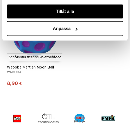
våra cookies vid fortsatt användande av vår webbplats.
Tillåt alla
Anpassa
Saatavana useana vaihtoehtona
Waboba Martian Moon Ball
WABOBA
8,90
€