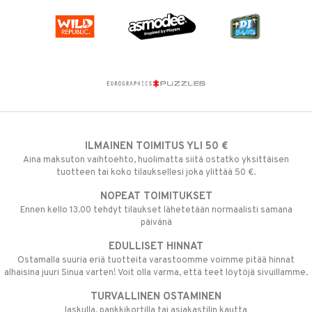
ILMAINEN TOIMITUS YLI 50 €
Aina maksuton vaihtoehto, huolimatta siitä ostatko yksittäisen
tuotteen tai koko tilauksellesi joka ylittää 50 €.
NOPEAT TOIMITUKSET
Ennen kello 13.00 tehdyt tilaukset lähetetään normaalisti samana
päivänä
EDULLISET HINNAT
Ostamalla suuria eriä tuotteita varastoomme voimme pitää hinnat
alhaisina juuri Sinua varten! Voit olla varma, että teet löytöjä sivuillamme.
TURVALLINEN OSTAMINEN
laskulla, pankkikortilla tai asiakastilin kautta