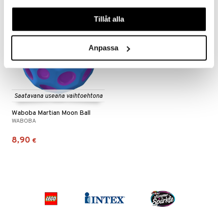
våra cookies vid fortsatt användande av vår webbplats.
Tillåt alla
Anpassa
Saatavana useana vaihtoehtona
Waboba Martian Moon Ball
WABOBA
8,90
€