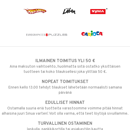
ILMAINEN TOIMITUS YLI 50 €
Aina maksuton vaihtoehto, huolimatta siitä ostatko yksittäisen
tuotteen tai koko tilauksellesi joka ylittää 50 €.
NOPEAT TOIMITUKSET
Ennen kello 13.00 tehdyt tilaukset lähetetään normaalisti samana
päivänä
EDULLISET HINNAT
Ostamalla suuria eriä tuotteita varastoomme voimme pitää hinnat
alhaisina juuri Sinua varten! Voit olla varma, että teet löytöjä sivuillamme.
TURVALLINEN OSTAMINEN
laskulla, pankkikortilla tai asiakastilin kautta