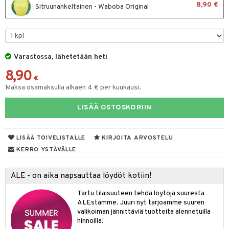
8,90 €
Sitruunankeltainen - Waboba Original
O Minecraft
entarvikkeita
gformers
blarna
taleikit
GO Ninjago
ens Barn
ikat
tman
oleikit
GO Speed Champions
ållan
kalut
libompa
opelit
Varastossa, lähetetään heti
GO Spidey
ffi Love
ney
elut
8,90
€
O Super Heroes
mintahahmot
ney Prinsessat
neuvot
Maksa osamaksulla alkaen 4 € per kuukausi.
ic
eli
iviteettilelut
alaa
LISÄÄ OSTOSKORIIN
zen
elyvaunut
Lapsi
alaa
elit
mähäkkimies
LISÄÄ TOIVELISTALLE
KIRJOITA ARVOSTELU
ettävät lelut
0 palaa
lit
aukut
spalvelu
KERRO YSTÄVÄLLE
ry Potter
peli
lit
di
ksiä & vastauksia
lo Kitty
ALE - on aika napsauttaa löydöt kotiin!
nhoito
palapelit
tuotetta
.L.
Tartu tilaisuuteen tehdä löytöjä suuresta
pyhuone
miaiset
ien oheistarvikkeet
kit ja käsipyyhkeet
ALEstamme. Juuri nyt tarjoamme suuren
 verkkokaupasta
mmi Lehmä
hkeet
valikoiman jännittäviä tuotteita alennetuilla
vikkeet
aunutarvikkeita
hinnoilla!
le