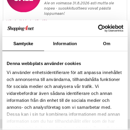
it & Tarvikkeet
le
Ale on voimassa 31.8.2026 asti mutta ole
umi
nopea - suosikkituotteesi voivat päästä
ossa
na/Äiti
loppumaan!
le
kut
kaus & imetys
us
Näe kaikki ale-löydöt »
 Patrol
eenvarjot
istelu
nen
pi Pitkätossu
Tuotetieto
mput
lalaput
keet
Samtycke
Information
Om
Ruotsalainen klassikko! Alkuperäinen vesihyppypallo niille päiville, kun
sa Possu
ten Huonekalut
ten aterimet
inkolasit
ta
olet lähdössä rannalle tai järvelle. Pallossa on hyytelöydin, se on
pehmeä ja joustava ja se pomppii sekä korkealle että pitkälle.
 MASKS
tot
ka- & Säilytyslaatikot
ut ja lakit
ysitterit
isuus
Denna webbplats använder cookies
kemon
lytys
tipullot & Tarvikkeet
starvikkeita
uviltti
Vi använder enhetsidentifierare för att anpassa innehållet
Muuta
ållan
och annonserna till användarna, tillhandahålla funktioner
gyn vaatteet
ipullot & Tarvikkeet
ut
iilit
7 vuotta+
för sociala medier och analysera vår trafik. Vi
er Mario
ut
ulelut & helistimet
vidarebefordrar även sådana identifierare och annan
ru & Pesonen
Tuotenumero
information från din enhet till de sociala medier och
apussit
uvajumppa
TWA31-1-D5
annons- och analysföretag som vi samarbetar med.
Dessa kan i sin tur kombinera informationen med annan
information som du har tillhandahållit eller som de har
Vinkkejä sinulle
samlat in när du har använt deras tjänster. Du godkänner