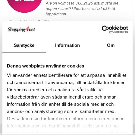
it & Tarvikkeet
le
Ale on voimassa 31.8.2026 asti mutta ole
umi
nopea - suosikkituotteesi voivat päästä
ossa
na/Äiti
loppumaan!
le
kut
kaus & imetys
us
Näe kaikki ale-löydöt »
 Patrol
eenvarjot
istelu
nen
pi Pitkätossu
Tuotetieto
mput
lalaput
keet
Samtycke
Information
Om
Ruotsalainen klassikko! Alkuperäinen vesihyppypallo niille päiville, kun
sa Possu
ten Huonekalut
ten aterimet
inkolasit
ta
olet lähdössä rannalle tai järvelle. Pallossa on hyytelöydin, se on
pehmeä ja joustava ja se pomppii sekä korkealle että pitkälle.
 MASKS
tot
ka- & Säilytyslaatikot
ut ja lakit
ysitterit
isuus
Denna webbplats använder cookies
kemon
lytys
tipullot & Tarvikkeet
starvikkeita
uviltti
Vi använder enhetsidentifierare för att anpassa innehållet
Muuta
ållan
och annonserna till användarna, tillhandahålla funktioner
gyn vaatteet
ipullot & Tarvikkeet
ut
iilit
7 vuotta+
för sociala medier och analysera vår trafik. Vi
er Mario
ut
ulelut & helistimet
vidarebefordrar även sådana identifierare och annan
ru & Pesonen
Tuotenumero
information från din enhet till de sociala medier och
apussit
uvajumppa
TWA31-1-APE
annons- och analysföretag som vi samarbetar med.
Dessa kan i sin tur kombinera informationen med annan
information som du har tillhandahållit eller som de har
Vinkkejä sinulle
samlat in när du har använt deras tjänster. Du godkänner