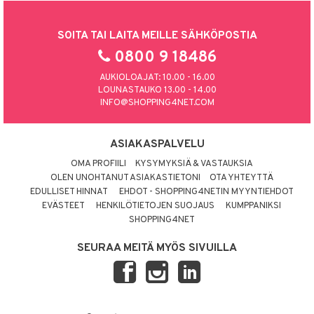
SOITA TAI LAITA MEILLE SÄHKÖPOSTIA
0800 9 18486
AUKIOLOAJAT: 10.00 - 16.00
LOUNASTAUKO 13.00 - 14.00
INFO@SHOPPING4NET.COM
ASIAKASPALVELU
OMA PROFIILI
KYSYMYKSIÄ & VASTAUKSIA
OLEN UNOHTANUT ASIAKASTIETONI
OTA YHTEYTTÄ
EDULLISET HINNAT
EHDOT - SHOPPING4NETIN MYYNTIEHDOT
EVÄSTEET
HENKILÖTIETOJEN SUOJAUS
KUMPPANIKSI
SHOPPING4NET
SEURAA MEITÄ MYÖS SIVUILLA