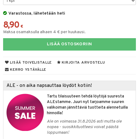
O Minecraft
entarvikkeita
gformers
blarna
taleikit
Varastossa, lähetetään heti
GO Ninjago
ens Barn
ikat
tman
oleikit
8,90
€
GO Speed Champions
ållan
kalut
libompa
opelit
Maksa osamaksulla alkaen 4 € per kuukausi.
GO Spidey
ffi Love
ney
elut
LISÄÄ OSTOSKORIIN
O Super Heroes
mintahahmot
ney Prinsessat
neuvot
ic
eli
LISÄÄ TOIVELISTALLE
KIRJOITA ARVOSTELU
iviteettilelut
alaa
KERRO YSTÄVÄLLE
zen
elyvaunut
Lapsi
alaa
elit
mähäkkimies
ettävät lelut
ALE - on aika napsauttaa löydöt kotiin!
0 palaa
lit
aukut
spalvelu
ry Potter
Tartu tilaisuuteen tehdä löytöjä suuresta
peli
lit
di
ksiä & vastauksia
ALEstamme. Juuri nyt tarjoamme suuren
lo Kitty
nhoito
valikoiman jännittäviä tuotteita alennetuilla
palapelit
tuotetta
hinnoilla!
.L.
pyhuone
miaiset
ien oheistarvikkeet
kit ja käsipyyhkeet
Ale on voimassa 31.8.2026 asti mutta ole
 verkkokaupasta
mmi Lehmä
nopea - suosikkituotteesi voivat päästä
hkeet
vikkeet
aunutarvikkeita
loppumaan!
le