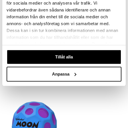
för sociala medier och analysera vår trafik. Vi
vidarebefordrar även sådana identifierare och annan
information från din enhet till de sociala medier och
annons- och analysföretag som vi samarbetar med.
Dessa kan i sin tur kombinera informationen med annan
information som du har tillhandahållit eller som de har
samlat in när du har använt deras tjänster. Du godkänner
våra cookies vid fortsatt användande av vår webbplats.
Saatavana useana vaihtoehtona
Saatavana useana vaihtoehtona
Tillåt alla
Waboba Bounceback
Waboba Dive Tails
WABOBA
WABOBA
Anpassa
11,90
11,90
€
€