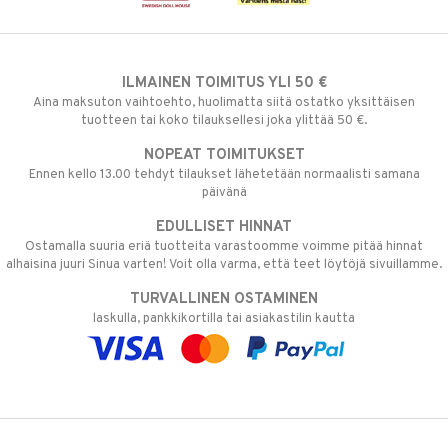
ILMAINEN TOIMITUS YLI 50 €
Aina maksuton vaihtoehto, huolimatta siitä ostatko yksittäisen
tuotteen tai koko tilauksellesi joka ylittää 50 €.
NOPEAT TOIMITUKSET
Ennen kello 13.00 tehdyt tilaukset lähetetään normaalisti samana
päivänä
EDULLISET HINNAT
Ostamalla suuria eriä tuotteita varastoomme voimme pitää hinnat
alhaisina juuri Sinua varten! Voit olla varma, että teet löytöjä sivuillamme.
TURVALLINEN OSTAMINEN
laskulla, pankkikortilla tai asiakastilin kautta