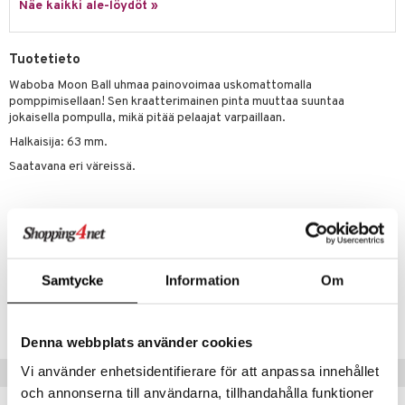
it & Tarvikkeet
le
Näe kaikki ale-löydöt »
umi
ossa
na/Äiti
le
Tuotetieto
kut
kaus & imetys
us
Waboba Moon Ball uhmaa painovoimaa uskomattomalla
 Patrol
eenvarjot
istelu
nen
pomppimisellaan! Sen kraatterimainen pinta muuttaa suuntaa
pi Pitkätossu
jokaisella pompulla, mikä pitää pelaajat varpaillaan.
mput
lalaput
keet
Halkaisija: 63 mm.
sa Possu
ten Huonekalut
ten aterimet
inkolasit
ta
Saatavana eri väreissä.
 MASKS
tot
ka- & Säilytyslaatikot
ut ja lakit
ysitterit
isuus
kemon
Muuta
lytys
tipullot & Tarvikkeet
starvikkeita
uviltti
ållan
5 vuotta+
gyn vaatteet
ipullot & Tarvikkeet
ut
iilit
er Mario
Samtycke
Information
Om
ut
ulelut & helistimet
Tuotenumero
ru & Pesonen
apussit
TWA33-1-BL
uvajumppa
Denna webbplats använder cookies
Vi använder enhetsidentifierare för att anpassa innehållet
Vinkkejä sinulle
och annonserna till användarna, tillhandahålla funktioner