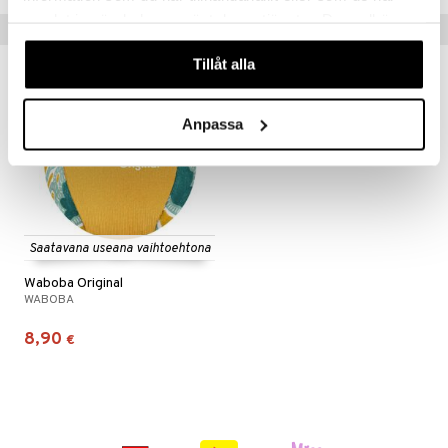
samlat in när du har använt deras tjänster. Du godkänner
Vinkkejä sinulle
våra cookies vid fortsatt användande av vår webbplats.
Tillåt alla
uutuus
Anpassa
Saatavana useana vaihtoehtona
Waboba Original
WABOBA
8,90
€