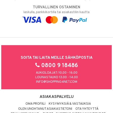
TURVALLINEN OSTAMINEN
laskulla, pankkikortilla tai asiakastilin kautta
SOITA TAI LAITA MEILLE SÄHKÖPOSTIA
0800 9 18486
AUKIOLOAJAT: 10.00 - 16.00
LOUNASTAUKO 13.00 - 14.00
INFO@SHOPPING4NET.COM
ASIAKASPALVELU
OMA PROFIILI
KYSYMYKSIÄ & VASTAUKSIA
OLEN UNOHTANUT ASIAKASTIETONI
OTA YHTEYTTÄ