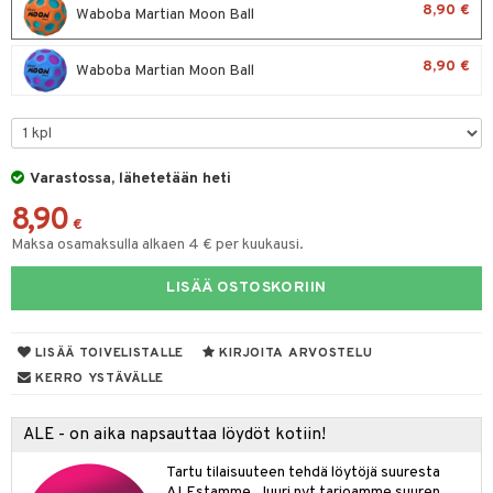
8,90 €
Waboba Martian Moon Ball
O Minecraft
entarvikkeita
gformers
blarna
taleikit
GO Ninjago
ens Barn
8,90 €
Waboba Martian Moon Ball
ikat
tman
oleikit
GO Speed Champions
ållan
kalut
libompa
opelit
GO Spidey
ffi Love
ney
elut
O Super Heroes
mintahahmot
Varastossa, lähetetään heti
ney Prinsessat
neuvot
8,90
ic
eli
€
iviteettilelut
alaa
Maksa osamaksulla alkaen 4 € per kuukausi.
zen
elyvaunut
Lapsi
alaa
elit
LISÄÄ OSTOSKORIIN
mähäkkimies
ettävät lelut
0 palaa
lit
aukut
spalvelu
ry Potter
peli
lit
di
LISÄÄ TOIVELISTALLE
KIRJOITA ARVOSTELU
ksiä & vastauksia
lo Kitty
KERRO YSTÄVÄLLE
nhoito
palapelit
tuotetta
.L.
pyhuone
miaiset
ien oheistarvikkeet
kit ja käsipyyhkeet
ALE - on aika napsauttaa löydöt kotiin!
 verkkokaupasta
mmi Lehmä
hkeet
vikkeet
aunutarvikkeita
Tartu tilaisuuteen tehdä löytöjä suuresta
le
ALEstamme. Juuri nyt tarjoamme suuren