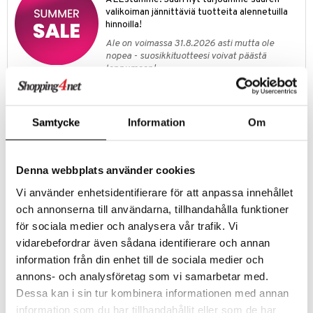
it & Tarvikkeet
le
valikoiman jännittäviä tuotteita alennetuilla
umi
hinnoilla!
ossa
na/Äiti
le
Ale on voimassa 31.8.2026 asti mutta ole
kut
kaus & imetys
us
nopea - suosikkituotteesi voivat päästä
 Patrol
loppumaan!
eenvarjot
istelu
nen
Näe kaikki ale-löydöt »
pi Pitkätossu
mput
lalaput
keet
sa Possu
Samtycke
Information
Om
ten Huonekalut
ten aterimet
inkolasit
ta
Tuotetieto
 MASKS
tot
ka- & Säilytyslaatikot
ut ja lakit
Hanki nämä Waboba Martian Moon Balls! Ne ovat samoja korkealle
ysitterit
isuus
pomppivia kuupalloja, joita rakastat, vain eri vahvoissa ja eloisissa
kemon
Denna webbplats använder cookies
lytys
tipullot & Tarvikkeet
starvikkeita
uviltti
väreissä. Yksi hyppy ja se on aivan kuin löytäisit uuden galaksin!
ållan
Vi använder enhetsidentifierare för att anpassa innehållet
Kuupallo on 63 mm suuri ja pomppii jopa 30 metriä.
gyn vaatteet
ipullot & Tarvikkeet
ut
iilit
och annonserna till användarna, tillhandahålla funktioner
er Mario
Muuta
ut
ulelut & helistimet
för sociala medier och analysera vår trafik. Vi
5 vuotta+
ru & Pesonen
vidarebefordrar även sådana identifierare och annan
apussit
uvajumppa
information från din enhet till de sociala medier och
Tuotenumero
annons- och analysföretag som vi samarbetar med.
TWA29-1-OR
Dessa kan i sin tur kombinera informationen med annan
information som du har tillhandahållit eller som de har