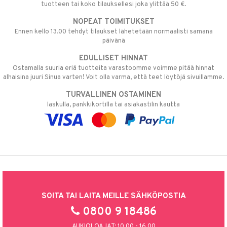
tuotteen tai koko tilauksellesi joka ylittää 50 €.
NOPEAT TOIMITUKSET
Ennen kello 13.00 tehdyt tilaukset lähetetään normaalisti samana
päivänä
EDULLISET HINNAT
Ostamalla suuria eriä tuotteita varastoomme voimme pitää hinnat
alhaisina juuri Sinua varten! Voit olla varma, että teet löytöjä sivuillamme.
TURVALLINEN OSTAMINEN
laskulla, pankkikortilla tai asiakastilin kautta
SOITA TAI LAITA MEILLE SÄHKÖPOSTIA
0800 9 18486
AUKIOLOAJAT: 10.00 - 16.00