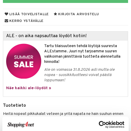
O Minecraft
entarvikkeita
gformers
blarna
taleikit
LISÄÄ TOIVELISTALLE
KIRJOITA ARVOSTELU
GO Ninjago
ens Barn
ikat
tman
oleikit
KERRO YSTÄVÄLLE
GO Speed Champions
ållan
kalut
libompa
opelit
ALE - on aika napsauttaa löydöt kotiin!
GO Spidey
ffi Love
ney
elut
Tartu tilaisuuteen tehdä löytöjä suuresta
O Super Heroes
mintahahmot
ney Prinsessat
neuvot
ALEstamme. Juuri nyt tarjoamme suuren
valikoiman jännittäviä tuotteita alennetuilla
ic
eli
iviteettilelut
alaa
hinnoilla!
zen
Ale on voimassa 31.8.2026 asti mutta ole
elyvaunut
Lapsi
alaa
elit
nopea - suosikkituotteesi voivat päästä
mähäkkimies
ettävät lelut
loppumaan!
0 palaa
lit
aukut
spalvelu
Näe kaikki ale-löydöt »
ry Potter
peli
lit
di
ksiä & vastauksia
lo Kitty
nhoito
palapelit
Tuotetieto
tuotetta
.L.
pyhuone
miaiset
ien oheistarvikkeet
kit ja käsipyyhkeet
Heitä nopeat pikkukalat veteen ja yritä napata ne hain suuhun ennen
 verkkokaupasta
mmi Lehmä
kuin ne ehtivät paeta.
hkeet
vikkeet
aunutarvikkeita
Pakkaus sisältää hain muotoisen kauhan ja kuusi värikästä kalaa.
le