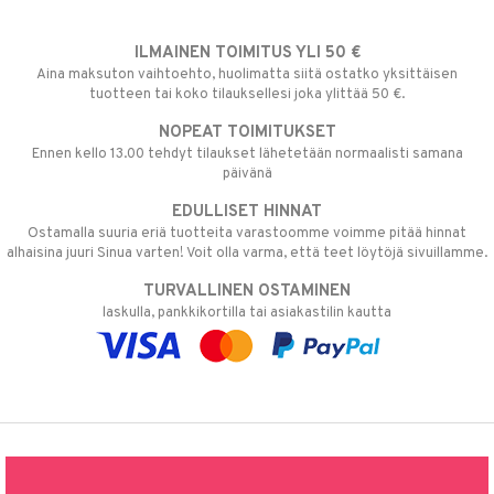
ILMAINEN TOIMITUS YLI 50 €
Aina maksuton vaihtoehto, huolimatta siitä ostatko yksittäisen
tuotteen tai koko tilauksellesi joka ylittää 50 €.
NOPEAT TOIMITUKSET
Ennen kello 13.00 tehdyt tilaukset lähetetään normaalisti samana
päivänä
EDULLISET HINNAT
Ostamalla suuria eriä tuotteita varastoomme voimme pitää hinnat
alhaisina juuri Sinua varten! Voit olla varma, että teet löytöjä sivuillamme.
TURVALLINEN OSTAMINEN
laskulla, pankkikortilla tai asiakastilin kautta