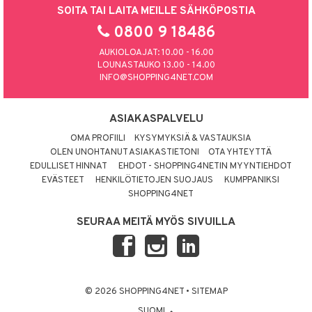
SOITA TAI LAITA MEILLE SÄHKÖPOSTIA
0800 9 18486
AUKIOLOAJAT: 10.00 - 16.00
LOUNASTAUKO 13.00 - 14.00
INFO@SHOPPING4NET.COM
ASIAKASPALVELU
OMA PROFIILI
KYSYMYKSIÄ & VASTAUKSIA
OLEN UNOHTANUT ASIAKASTIETONI
OTA YHTEYTTÄ
EDULLISET HINNAT
EHDOT - SHOPPING4NETIN MYYNTIEHDOT
EVÄSTEET
HENKILÖTIETOJEN SUOJAUS
KUMPPANIKSI
SHOPPING4NET
SEURAA MEITÄ MYÖS SIVUILLA
© 2026 SHOPPING4NET
•
SITEMAP
SUOMI