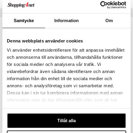
Vinkkejä sinulle
Samtycke
Information
Om
Denna webbplats använder cookies
Vi använder enhetsidentifierare för att anpassa innehållet
och annonserna till användarna, tillhandahålla funktioner
för sociala medier och analysera vår trafik. Vi
vidarebefordrar även sådana identifierare och annan
information från din enhet till de sociala medier och
annons- och analysföretag som vi samarbetar med.
GP Batteries Super Alkaline AAA 20 kpl pakkaus
Paw Patrol Kuplapuhallin
Dessa kan i sin tur kombinera informationen med annan
GP BATTERIES
TOYROCK
information som du har tillhandahållit eller som de har
12,90
7,90
€
€
samlat in när du har använt deras tjänster. Du godkänner
våra cookies vid fortsatt användande av vår webbplats.
Tillåt alla