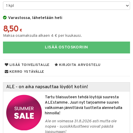
O Minecraft
entarvikkeita
gformers
blarna
taleikit
GO Ninjago
ens Barn
Varastossa, lähetetään heti
ikat
tman
oleikit
8,50
GO Speed Champions
ållan
kalut
libompa
opelit
€
Maksa osamaksulla alkaen 4 € per kuukausi.
GO Spidey
ffi Love
ney
elut
LISÄÄ OSTOSKORIIN
O Super Heroes
mintahahmot
ney Prinsessat
neuvot
ic
eli
iviteettilelut
alaa
LISÄÄ TOIVELISTALLE
KIRJOITA ARVOSTELU
zen
elyvaunut
Lapsi
alaa
elit
KERRO YSTÄVÄLLE
mähäkkimies
ettävät lelut
0 palaa
lit
aukut
spalvelu
ALE - on aika napsauttaa löydöt kotiin!
ry Potter
peli
lit
di
ksiä & vastauksia
Tartu tilaisuuteen tehdä löytöjä suuresta
lo Kitty
ALEstamme. Juuri nyt tarjoamme suuren
nhoito
palapelit
tuotetta
valikoiman jännittäviä tuotteita alennetuilla
.L.
pyhuone
miaiset
hinnoilla!
ien oheistarvikkeet
kit ja käsipyyhkeet
 verkkokaupasta
mmi Lehmä
Ale on voimassa 31.8.2026 asti mutta ole
hkeet
vikkeet
aunutarvikkeita
nopea - suosikkituotteesi voivat päästä
le
loppumaan!