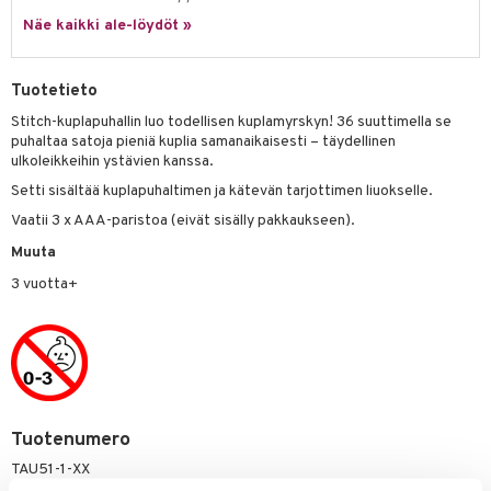
it & Tarvikkeet
le
Näe kaikki ale-löydöt »
umi
ossa
na/Äiti
le
kut
kaus & imetys
us
Tuotetieto
 Patrol
eenvarjot
istelu
nen
Stitch-kuplapuhallin luo todellisen kuplamyrskyn! 36 suuttimella se
puhaltaa satoja pieniä kuplia samanaikaisesti – täydellinen
pi Pitkätossu
mput
lalaput
keet
ulkoleikkeihin ystävien kanssa.
sa Possu
Setti sisältää kuplapuhaltimen ja kätevän tarjottimen liuokselle.
ten Huonekalut
ten aterimet
inkolasit
ta
 MASKS
Vaatii 3 x AAA-paristoa (eivät sisälly pakkaukseen).
tot
ka- & Säilytyslaatikot
ut ja lakit
ysitterit
isuus
Muuta
kemon
lytys
tipullot & Tarvikkeet
starvikkeita
uviltti
3 vuotta+
ållan
gyn vaatteet
ipullot & Tarvikkeet
ut
iilit
er Mario
ut
ulelut & helistimet
ru & Pesonen
apussit
uvajumppa
Tuotenumero
TAU51-1-XX