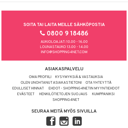
SOITA TAI LAITA MEILLE SÄHKÖPOSTIA
0800 9 18486
AUKIOLOAJAT: 10.00 - 16.00
LOUNASTAUKO 13.00 - 14.00
INFO@SHOPPING4NET.COM
ASIAKASPALVELU
OMA PROFIILI
KYSYMYKSIÄ & VASTAUKSIA
OLEN UNOHTANUT ASIAKASTIETONI
OTA YHTEYTTÄ
EDULLISET HINNAT
EHDOT - SHOPPING4NETIN MYYNTIEHDOT
EVÄSTEET
HENKILÖTIETOJEN SUOJAUS
KUMPPANIKSI
SHOPPING4NET
SEURAA MEITÄ MYÖS SIVUILLA