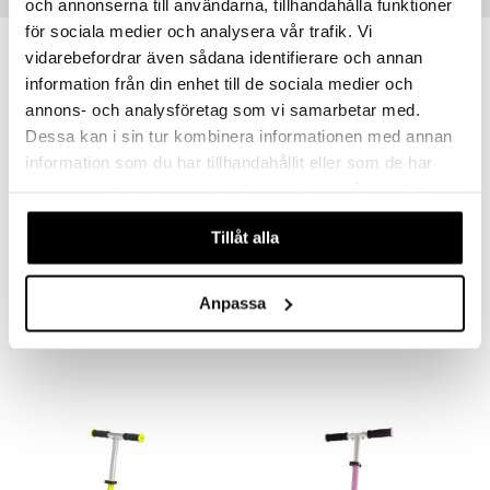
Vinkkejä sinulle
och annonserna till användarna, tillhandahålla funktioner
för sociala medier och analysera vår trafik. Vi
vidarebefordrar även sådana identifierare och annan
information från din enhet till de sociala medier och
annons- och analysföretag som vi samarbetar med.
Dessa kan i sin tur kombinera informationen med annan
information som du har tillhandahållit eller som de har
samlat in när du har använt deras tjänster. Du godkänner
våra cookies vid fortsatt användande av vår webbplats.
Tillåt alla
Saatavana useana vaihtoehtona
STIGA Helmet Play Black
STIGA Helmet Play Pink
STIGA
STIGA
Anpassa
44,90
44,90
€
€