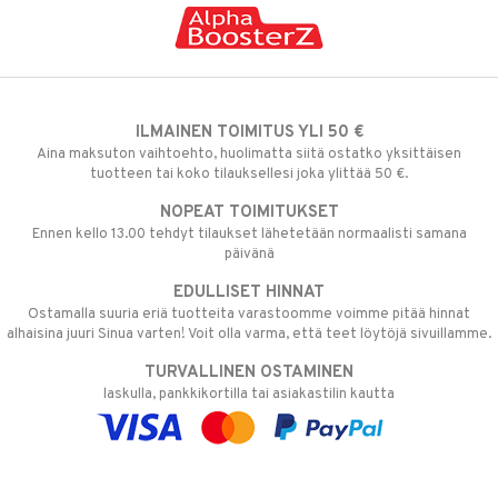
ILMAINEN TOIMITUS YLI 50 €
Aina maksuton vaihtoehto, huolimatta siitä ostatko yksittäisen
tuotteen tai koko tilauksellesi joka ylittää 50 €.
NOPEAT TOIMITUKSET
Ennen kello 13.00 tehdyt tilaukset lähetetään normaalisti samana
päivänä
EDULLISET HINNAT
Ostamalla suuria eriä tuotteita varastoomme voimme pitää hinnat
alhaisina juuri Sinua varten! Voit olla varma, että teet löytöjä sivuillamme.
TURVALLINEN OSTAMINEN
laskulla, pankkikortilla tai asiakastilin kautta