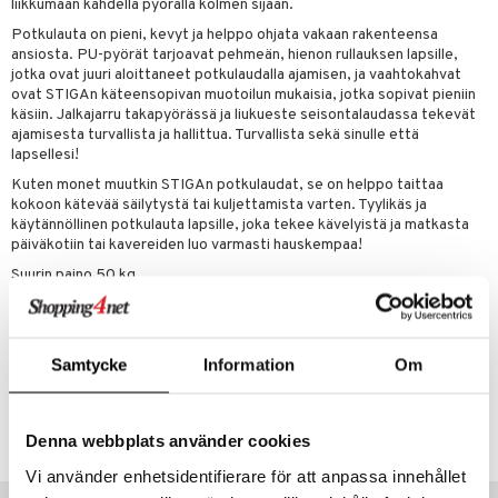
it & Tarvikkeet
le
liikkumaan kahdella pyörällä kolmen sijaan.
umi
Potkulauta on pieni, kevyt ja helppo ohjata vakaan rakenteensa
ossa
na/Äiti
ansiosta. PU-pyörät tarjoavat pehmeän, hienon rullauksen lapsille,
le
jotka ovat juuri aloittaneet potkulaudalla ajamisen, ja vaahtokahvat
kut
kaus & imetys
us
ovat STIGAn käteensopivan muotoilun mukaisia, jotka sopivat pieniin
 Patrol
käsiin. Jalkajarru takapyörässä ja liukueste seisontalaudassa tekevät
eenvarjot
istelu
nen
ajamisesta turvallista ja hallittua. Turvallista sekä sinulle että
pi Pitkätossu
lapsellesi!
mput
lalaput
keet
sa Possu
Kuten monet muutkin STIGAn potkulaudat, se on helppo taittaa
ten Huonekalut
ten aterimet
inkolasit
ta
kokoon kätevää säilytystä tai kuljettamista varten. Tyylikäs ja
 MASKS
käytännöllinen potkulauta lapsille, joka tekee kävelyistä ja matkasta
tot
ka- & Säilytyslaatikot
ut ja lakit
ysitterit
isuus
päiväkotiin tai kavereiden luo varmasti hauskempaa!
kemon
lytys
tipullot & Tarvikkeet
starvikkeita
Suurin paino 50 kg.
uviltti
ållan
Muuta
gyn vaatteet
ipullot & Tarvikkeet
ut
iilit
er Mario
5 vuotta+
ut
ulelut & helistimet
Samtycke
Information
Om
ru & Pesonen
apussit
uvajumppa
Tuotenumero
TSG18-1-XX
Denna webbplats använder cookies
Vi använder enhetsidentifierare för att anpassa innehållet