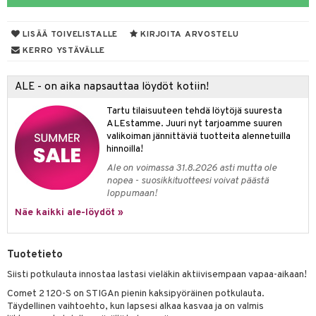
O Minecraft
entarvikkeita
gformers
blarna
taleikit
LISÄÄ TOIVELISTALLE
KIRJOITA ARVOSTELU
GO Ninjago
ens Barn
ikat
tman
oleikit
KERRO YSTÄVÄLLE
GO Speed Champions
ållan
kalut
libompa
opelit
ALE - on aika napsauttaa löydöt kotiin!
GO Spidey
ffi Love
ney
elut
Tartu tilaisuuteen tehdä löytöjä suuresta
O Super Heroes
mintahahmot
ney Prinsessat
neuvot
ALEstamme. Juuri nyt tarjoamme suuren
valikoiman jännittäviä tuotteita alennetuilla
ic
eli
iviteettilelut
alaa
hinnoilla!
zen
Ale on voimassa 31.8.2026 asti mutta ole
elyvaunut
Lapsi
alaa
elit
nopea - suosikkituotteesi voivat päästä
mähäkkimies
ettävät lelut
loppumaan!
0 palaa
lit
aukut
spalvelu
Näe kaikki ale-löydöt »
ry Potter
peli
lit
di
ksiä & vastauksia
lo Kitty
nhoito
palapelit
Tuotetieto
tuotetta
.L.
pyhuone
miaiset
ien oheistarvikkeet
kit ja käsipyyhkeet
Siisti potkulauta innostaa lastasi vieläkin aktiivisempaan vapaa-aikaan!
 verkkokaupasta
mmi Lehmä
hkeet
vikkeet
Comet 2 120-S on STIGAn pienin kaksipyöräinen potkulauta.
aunutarvikkeita
Täydellinen vaihtoehto, kun lapsesi alkaa kasvaa ja on valmis
le