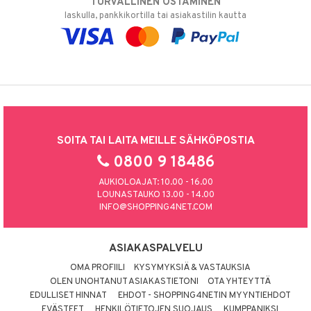
TURVALLINEN OSTAMINEN
laskulla, pankkikortilla tai asiakastilin kautta
SOITA TAI LAITA MEILLE SÄHKÖPOSTIA
0800 9 18486
AUKIOLOAJAT: 10.00 - 16.00
LOUNASTAUKO 13.00 - 14.00
INFO@SHOPPING4NET.COM
ASIAKASPALVELU
OMA PROFIILI
KYSYMYKSIÄ & VASTAUKSIA
OLEN UNOHTANUT ASIAKASTIETONI
OTA YHTEYTTÄ
EDULLISET HINNAT
EHDOT - SHOPPING4NETIN MYYNTIEHDOT
EVÄSTEET
HENKILÖTIETOJEN SUOJAUS
KUMPPANIKSI