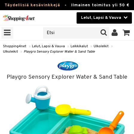
Täydellisiä kesävinkkejä
-
Ilmainen toimitus yli 50 €
Lelut, Lapsi & Vauva
ERKKEJÄ
Kauneudenhoito
JAT
UOTTEITA
Piilolinssit
Shopping4net
»
Lelut, Lapsi & Vauva
»
Leikkikalut
»
Ulkoleikit
»
Ulkoleikit
»
Playgro Sensory Explorer Water & Sand Table
Luontaistuotteet
u
Apteekki
lumateriaalit
Playgro Sensory Explorer Water & Sand Table
atteet
lusetti
lukirjat
Fitness
pi
kirjat
t
Koti & Sisustus
gingsit
ut
rvikkeet
rjat
atteet & Sukat
lelut
Lelut, Lapsi & Vauva
luvaha
pelit
vot
Tuotemerkkejä
oradat
ja maalaa
et
t
Kampanjat
ot
 Real
otteet
it
lentereita