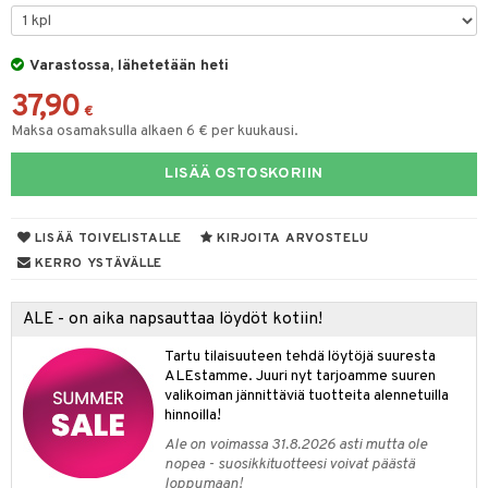
O Minecraft
entarvikkeita
gformers
blarna
taleikit
GO Ninjago
ens Barn
Varastossa, lähetetään heti
ikat
tman
oleikit
37,90
GO Speed Champions
ållan
kalut
libompa
opelit
€
Maksa osamaksulla alkaen 6 € per kuukausi.
GO Spidey
ffi Love
ney
elut
LISÄÄ OSTOSKORIIN
O Super Heroes
mintahahmot
ney Prinsessat
neuvot
ic
eli
iviteettilelut
alaa
LISÄÄ TOIVELISTALLE
KIRJOITA ARVOSTELU
zen
elyvaunut
Lapsi
alaa
elit
KERRO YSTÄVÄLLE
mähäkkimies
ettävät lelut
0 palaa
lit
aukut
spalvelu
ALE - on aika napsauttaa löydöt kotiin!
ry Potter
peli
lit
di
ksiä & vastauksia
Tartu tilaisuuteen tehdä löytöjä suuresta
lo Kitty
ALEstamme. Juuri nyt tarjoamme suuren
nhoito
palapelit
tuotetta
valikoiman jännittäviä tuotteita alennetuilla
.L.
pyhuone
miaiset
hinnoilla!
ien oheistarvikkeet
kit ja käsipyyhkeet
 verkkokaupasta
mmi Lehmä
Ale on voimassa 31.8.2026 asti mutta ole
hkeet
vikkeet
aunutarvikkeita
nopea - suosikkituotteesi voivat päästä
le
loppumaan!