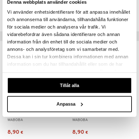
Denna webbplats använder cookies
Tuotenumero
Vi använder enhetsidentifierare för att anpassa innehållet
TPG23-1-XX
och annonserna till användarna, tillhandahålla funktioner
för sociala medier och analysera vår trafik. Vi
vidarebefordrar även sådana identifierare och annan
Suositut tuotteet
information från din enhet till de sociala medier och
annons- och analysföretag som vi samarbetar med.
uutuus
uutuus
Dessa kan i sin tur kombinera informationen med annan
information som du har tillhandahållit eller som de har
samlat in när du har använt deras tjänster. Du godkänner
våra cookies vid fortsatt användande av vår webbplats.
Tillåt alla
Anpassa
Saatavana useana vaihtoehtona
Saatavana useana vaihtoehtona
Waboba Moon Ball
Waboba Original
WABOBA
WABOBA
8,90
8,90
€
€