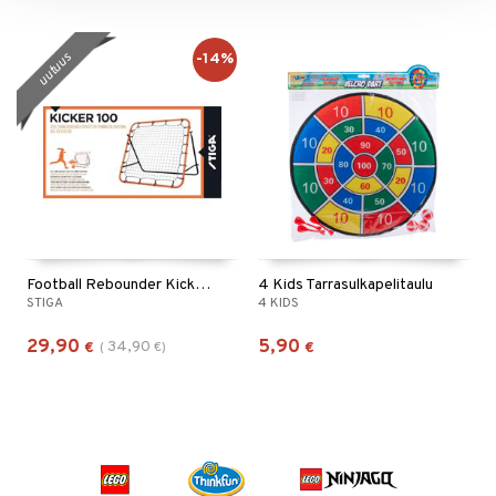
-14%
uutuus
Football Rebounder Kicker 100 Musta/Oranssi
4 Kids Tarrasulkapelitaulu
STIGA
4 KIDS
29,90
5,90
34,90
€
(
€
)
€