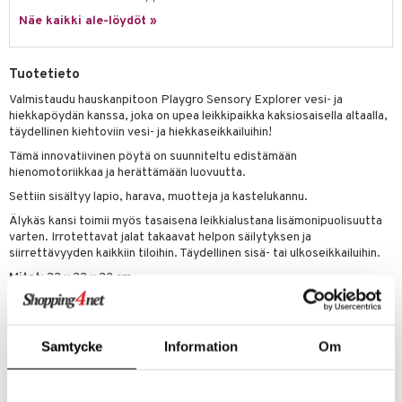
it & Tarvikkeet
le
Näe kaikki ale-löydöt »
umi
ossa
na/Äiti
le
kut
kaus & imetys
us
Tuotetieto
 Patrol
eenvarjot
istelu
nen
Valmistaudu hauskanpitoon Playgro Sensory Explorer vesi- ja
hiekkapöydän kanssa, joka on upea leikkipaikka kaksiosaisella altaalla,
pi Pitkätossu
mput
lalaput
keet
täydellinen kiehtoviin vesi- ja hiekkaseikkailuihin!
sa Possu
Tämä innovatiivinen pöytä on suunniteltu edistämään
ten Huonekalut
ten aterimet
inkolasit
ta
hienomotoriikkaa ja herättämään luovuutta.
 MASKS
tot
ka- & Säilytyslaatikot
ut ja lakit
ysitterit
isuus
Settiin sisältyy lapio, harava, muotteja ja kastelukannu.
kemon
lytys
tipullot & Tarvikkeet
Älykäs kansi toimii myös tasaisena leikkialustana lisämonipuolisuutta
starvikkeita
uviltti
varten. Irrotettavat jalat takaavat helpon säilytyksen ja
ållan
gyn vaatteet
ipullot & Tarvikkeet
ut
iilit
siirrettävyyden kaikkiin tiloihin. Täydellinen sisä- tai ulkoseikkailuihin.
er Mario
Mitat
: 33 x 33 x 32 cm.
ut
ulelut & helistimet
ru & Pesonen
Edistää sensorista ja motoristista kehitystä ja on helppo puhdistaa.
apussit
uvajumppa
Samtycke
Information
Om
Muuta
1 vuosi+