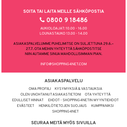
SOITA TAI LAITA MEILLE SÄHKÖPOSTIA
0800 9 18486
AUKIOLOAJAT: 10.00 - 16.00
LOUNASTAUKO 13.00 - 14.00
ASIAKASPALVELUMME PUHELIMITSE ON SULJETTUNA 29.6.–
27.7. OTA MEIHIN YHTEYTTÄ SÄHKÖPOSTITSE
NIIN AUTAMME SINUA MAHDOLLISIMMAN PIAN.
INFO@SHOPPING4NET.COM
ASIAKASPALVELU
OMA PROFIILI
KYSYMYKSIÄ & VASTAUKSIA
OLEN UNOHTANUT ASIAKASTIETONI
OTA YHTEYTTÄ
EDULLISET HINNAT
EHDOT - SHOPPING4NETIN MYYNTIEHDOT
EVÄSTEET
HENKILÖTIETOJEN SUOJAUS
KUMPPANIKSI
SHOPPING4NET
SEURAA MEITÄ MYÖS SIVUILLA