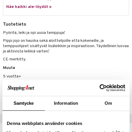
it & Tarvikkeet
le
Näe kaikki ale-löydöt »
umi
ossa
na/Äiti
le
kut
kaus & imetys
us
Tuotetieto
 Patrol
eenvarjot
istelu
nen
Pyöritä, leiki ja opi uusia temppuja!
pi Pitkätossu
Pippi jojo on hauska sekä aloittelijoille että kokeneille, ja
mput
lalaput
keet
temppuohjeet sisältyvät lisäleikkiin ja inspiraatioon. Täydellinen luovaa
sa Possu
ja aktiivista leikkiä varten!
ten Huonekalut
ten aterimet
inkolasit
ta
 MASKS
CE-merkitty.
tot
ka- & Säilytyslaatikot
ut ja lakit
ysitterit
isuus
Muuta
kemon
lytys
tipullot & Tarvikkeet
starvikkeita
uviltti
5 vuotta+
ållan
gyn vaatteet
ipullot & Tarvikkeet
ut
iilit
er Mario
Tuotenumero
ut
ulelut & helistimet
ru & Pesonen
TTL09-1-XX
apussit
Samtycke
Information
Om
uvajumppa
Vinkkejä sinulle
Denna webbplats använder cookies