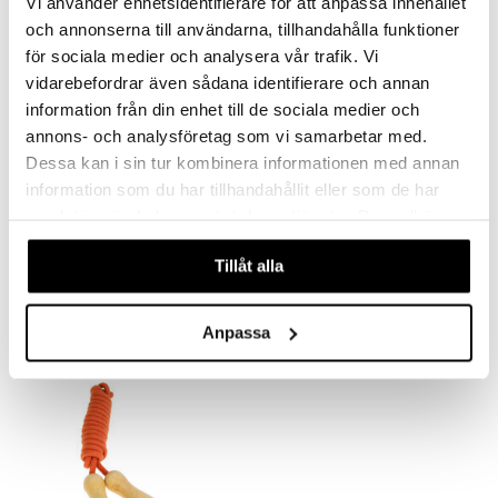
Vi använder enhetsidentifierare för att anpassa innehållet
och annonserna till användarna, tillhandahålla funktioner
för sociala medier och analysera vår trafik. Vi
vidarebefordrar även sådana identifierare och annan
information från din enhet till de sociala medier och
annons- och analysföretag som vi samarbetar med.
Dessa kan i sin tur kombinera informationen med annan
information som du har tillhandahållit eller som de har
samlat in när du har använt deras tjänster. Du godkänner
Bamse Jojo
Peppi leikkitunneli
våra cookies vid fortsatt användande av vår webbplats.
BAMSE
PIPPI LÅNGSTRUMP
Tillåt alla
7,90
15,90
€
€
Anpassa