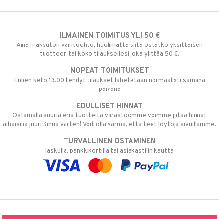
ILMAINEN TOIMITUS YLI 50 €
Aina maksuton vaihtoehto, huolimatta siitä ostatko yksittäisen
tuotteen tai koko tilauksellesi joka ylittää 50 €.
NOPEAT TOIMITUKSET
Ennen kello 13.00 tehdyt tilaukset lähetetään normaalisti samana
päivänä
EDULLISET HINNAT
Ostamalla suuria eriä tuotteita varastoomme voimme pitää hinnat
alhaisina juuri Sinua varten! Voit olla varma, että teet löytöjä sivuillamme.
TURVALLINEN OSTAMINEN
laskulla, pankkikortilla tai asiakastilin kautta