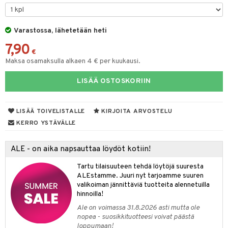
O Minecraft
entarvikkeita
gformers
blarna
taleikit
GO Ninjago
ens Barn
Varastossa, lähetetään heti
ikat
tman
oleikit
7,90
GO Speed Champions
ållan
kalut
libompa
opelit
€
Maksa osamaksulla alkaen 4 € per kuukausi.
GO Spidey
ffi Love
ney
elut
LISÄÄ OSTOSKORIIN
O Super Heroes
mintahahmot
ney Prinsessat
neuvot
ic
eli
iviteettilelut
alaa
LISÄÄ TOIVELISTALLE
KIRJOITA ARVOSTELU
zen
elyvaunut
Lapsi
alaa
elit
KERRO YSTÄVÄLLE
mähäkkimies
ettävät lelut
0 palaa
lit
aukut
spalvelu
ALE - on aika napsauttaa löydöt kotiin!
ry Potter
peli
lit
di
ksiä & vastauksia
Tartu tilaisuuteen tehdä löytöjä suuresta
lo Kitty
ALEstamme. Juuri nyt tarjoamme suuren
nhoito
palapelit
tuotetta
valikoiman jännittäviä tuotteita alennetuilla
.L.
pyhuone
miaiset
hinnoilla!
ien oheistarvikkeet
kit ja käsipyyhkeet
 verkkokaupasta
mmi Lehmä
Ale on voimassa 31.8.2026 asti mutta ole
hkeet
vikkeet
aunutarvikkeita
nopea - suosikkituotteesi voivat päästä
le
loppumaan!