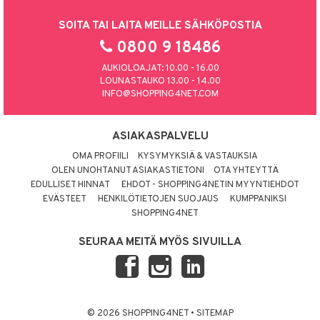
SOITA TAI LAITA MEILLE SÄHKÖPOSTIA
0800 9 18486
AUKIOLOAJAT: 10.00 - 16.00
LOUNASTAUKO 13.00 - 14.00
INFO@SHOPPING4NET.COM
ASIAKASPALVELU
OMA PROFIILI
KYSYMYKSIÄ & VASTAUKSIA
OLEN UNOHTANUT ASIAKASTIETONI
OTA YHTEYTTÄ
EDULLISET HINNAT
EHDOT - SHOPPING4NETIN MYYNTIEHDOT
EVÄSTEET
HENKILÖTIETOJEN SUOJAUS
KUMPPANIKSI
SHOPPING4NET
SEURAA MEITÄ MYÖS SIVUILLA
© 2026 SHOPPING4NET
•
SITEMAP