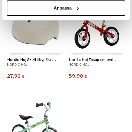
uutuus
Anpassa
Nordic Hoj Skeittikypärä Vaaleanbeige
Nordic Hoj Tasapainopyörä Babblarna 10 tuumainen
NORDIC HOJ
NORDIC HOJ
27,90
59,90
€
€