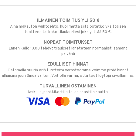
ILMAINEN TOIMITUS YLI 50 €
Aina maksuton vaihtoehto, huolimatta siitä ostatko yksittäisen
tuotteen tai koko tilauksellesi joka ylittää 50 €.
NOPEAT TOIMITUKSET
Ennen kello 13.00 tehdyt tilaukset lähetetään normaalisti samana
päivänä
EDULLISET HINNAT
Ostamalla suuria eriä tuotteita varastoomme voimme pitää hinnat
alhaisina juuri Sinua varten! Voit olla varma, että teet löytöjä sivuillamme.
TURVALLINEN OSTAMINEN
laskulla, pankkikortilla tai asiakastilin kautta