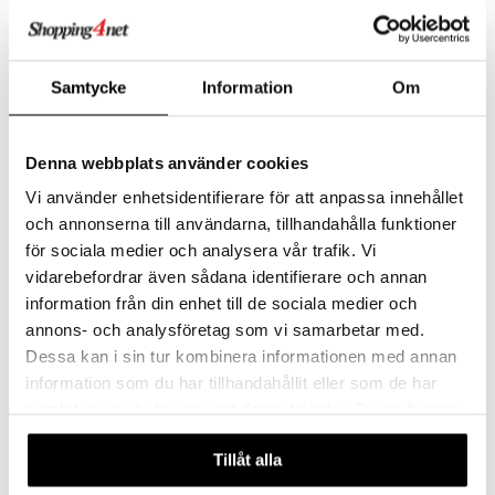
23,90
29,90
€
€
Samtycke
Information
Om
Denna webbplats använder cookies
Vi använder enhetsidentifierare för att anpassa innehållet
och annonserna till användarna, tillhandahålla funktioner
för sociala medier och analysera vår trafik. Vi
vidarebefordrar även sådana identifierare och annan
information från din enhet till de sociala medier och
annons- och analysföretag som vi samarbetar med.
Nordic Hoj Potkupyörä Musta
Nordic Hoj Potkupyörä Peppi 10 tuumaa
Dessa kan i sin tur kombinera informationen med annan
NORDIC HOJ
NORDIC HOJ
information som du har tillhandahållit eller som de har
samlat in när du har använt deras tjänster. Du godkänner
54,91
59,90
€
€
våra cookies vid fortsatt användande av vår webbplats.
Tillåt alla