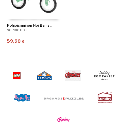
Pohjoismainen Hoj Bamse joustopyörä Vihreä
NORDIC HOJ
59,90
€