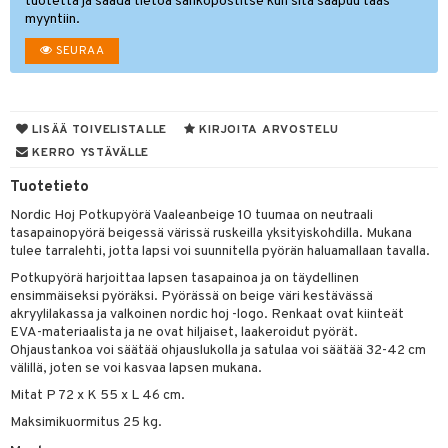
tuotetta ja saada tietoa sähköpostitse kun sitä saapuu taas
myyntiin.
O Minecraft
entarvikkeita
gformers
blarna
taleikit
SEURAA
GO Ninjago
ens Barn
ikat
tman
oleikit
GO Speed Champions
ållan
kalut
libompa
opelit
GO Spidey
ffi Love
LISÄÄ TOIVELISTALLE
KIRJOITA ARVOSTELU
ney
elut
KERRO YSTÄVÄLLE
O Super Heroes
mintahahmot
ney Prinsessat
neuvot
Tuotetieto
ic
eli
iviteettilelut
alaa
Nordic Hoj Potkupyörä Vaaleanbeige 10 tuumaa on neutraali
tasapainopyörä beigessä värissä ruskeilla yksityiskohdilla. Mukana
zen
elyvaunut
Lapsi
alaa
elit
tulee tarralehti, jotta lapsi voi suunnitella pyörän haluamallaan tavalla.
mähäkkimies
ettävät lelut
0 palaa
lit
aukut
Potkupyörä harjoittaa lapsen tasapainoa ja on täydellinen
spalvelu
ensimmäiseksi pyöräksi. Pyörässä on beige väri kestävässä
ry Potter
peli
lit
di
akryylilakassa ja valkoinen nordic hoj -logo. Renkaat ovat kiinteät
ksiä & vastauksia
EVA-materiaalista ja ne ovat hiljaiset, laakeroidut pyörät.
lo Kitty
nhoito
palapelit
Ohjaustankoa voi säätää ohjauslukolla ja satulaa voi säätää 32-42 cm
tuotetta
välillä, joten se voi kasvaa lapsen mukana.
.L.
pyhuone
miaiset
ien oheistarvikkeet
kit ja käsipyyhkeet
Mitat P 72 x K 55 x L 46 cm.
 verkkokaupasta
mmi Lehmä
hkeet
vikkeet
aunutarvikkeita
Maksimikuormitus 25 kg.
le