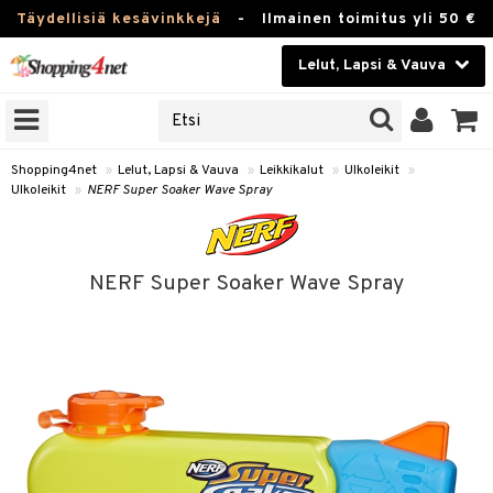
Täydellisiä kesävinkkejä
-
Ilmainen toimitus yli 50 €
Lelut, Lapsi & Vauva
ERKKEJÄ
Kauneudenhoito
JAT
UOTTEITA
Piilolinssit
Shopping4net
»
Lelut, Lapsi & Vauva
»
Leikkikalut
»
Ulkoleikit
»
Ulkoleikit
»
NERF Super Soaker Wave Spray
Luontaistuotteet
u
Apteekki
lumateriaalit
NERF Super Soaker Wave Spray
atteet
lusetti
lukirjat
Fitness
pi
kirjat
t
Koti & Sisustus
gingsit
ut
rvikkeet
rjat
atteet & Sukat
lelut
Lelut, Lapsi & Vauva
luvaha
pelit
vot
Tuotemerkkejä
oradat
ja maalaa
et
t
Kampanjat
ot
 Real
otteet
it
lentereita