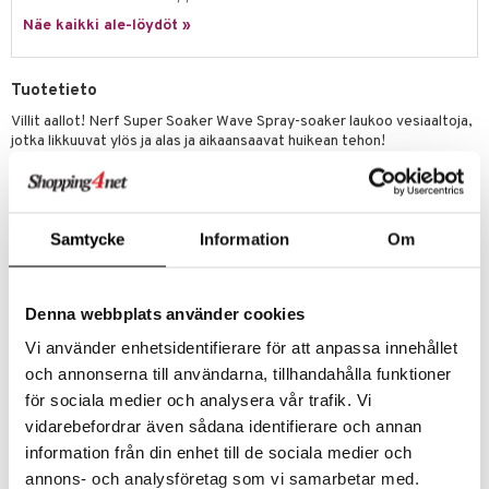
it & Tarvikkeet
le
Näe kaikki ale-löydöt »
umi
ossa
na/Äiti
le
kut
kaus & imetys
us
Tuotetieto
 Patrol
eenvarjot
istelu
nen
Villit aallot! Nerf Super Soaker Wave Spray-soaker laukoo vesiaaltoja,
jotka likkuuvat ylös ja alas ja aikaansaavat huikean tehon!
pi Pitkätossu
mput
lalaput
keet
Sen suuosa liikkuu blasteria pumpatessasi ja suihkuttaa huikean aallon,
sa Possu
joka kastelee kaikki hauskoissa ulkoleikeissä. Pidä hauskaa
ten Huonekalut
ten aterimet
inkolasit
ta
puutarhassa Nerf Super Soaker Wave Spray-soakerin kera, se on
 MASKS
mainio lahja 6-vuotiaille ja hauska myös teineille tai aikuisille.
tot
ka- & Säilytyslaatikot
ut ja lakit
ysitterit
isuus
Samtycke
Information
Om
kemon
Helppokäyttöinen! Täytä säiliö ja pumppaa kahvaa taaksepäin ja
lytys
tipullot & Tarvikkeet
starvikkeita
uviltti
eteenpäin kastellaksesi koko suvun ja ystäväsi. Säiliön tilavuus on jopa
ållan
887 millilitraa.
gyn vaatteet
ipullot & Tarvikkeet
ut
iilit
Denna webbplats använder cookies
er Mario
Muuta
ut
ulelut & helistimet
Vi använder enhetsidentifierare för att anpassa innehållet
6 v+
ru & Pesonen
och annonserna till användarna, tillhandahålla funktioner
apussit
uvajumppa
för sociala medier och analysera vår trafik. Vi
Tuotenumero
vidarebefordrar även sådana identifierare och annan
TNF08-1-XX
information från din enhet till de sociala medier och
annons- och analysföretag som vi samarbetar med.