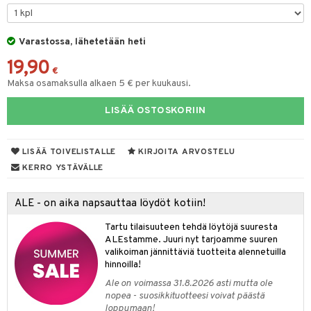
O Minecraft
entarvikkeita
gformers
blarna
taleikit
GO Ninjago
ens Barn
Varastossa, lähetetään heti
ikat
tman
oleikit
19,90
GO Speed Champions
ållan
kalut
libompa
opelit
€
Maksa osamaksulla alkaen 5 € per kuukausi.
GO Spidey
ffi Love
ney
elut
LISÄÄ OSTOSKORIIN
O Super Heroes
mintahahmot
ney Prinsessat
neuvot
ic
eli
iviteettilelut
alaa
LISÄÄ TOIVELISTALLE
KIRJOITA ARVOSTELU
zen
elyvaunut
Lapsi
alaa
elit
KERRO YSTÄVÄLLE
mähäkkimies
ettävät lelut
0 palaa
lit
aukut
spalvelu
ALE - on aika napsauttaa löydöt kotiin!
ry Potter
peli
lit
di
ksiä & vastauksia
Tartu tilaisuuteen tehdä löytöjä suuresta
lo Kitty
ALEstamme. Juuri nyt tarjoamme suuren
nhoito
palapelit
tuotetta
valikoiman jännittäviä tuotteita alennetuilla
.L.
pyhuone
miaiset
hinnoilla!
ien oheistarvikkeet
kit ja käsipyyhkeet
 verkkokaupasta
mmi Lehmä
Ale on voimassa 31.8.2026 asti mutta ole
hkeet
vikkeet
aunutarvikkeita
nopea - suosikkituotteesi voivat päästä
le
loppumaan!