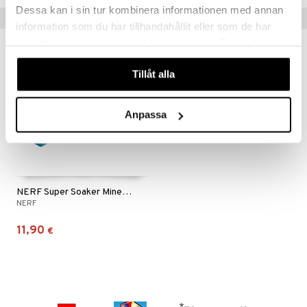
Dessa kan i sin tur kombinera informationen med annan
Vinkkejä sinulle
information som du har tillhandahållit eller som de har
samlat in när du har använt deras tjänster. Du godkänner
våra cookies vid fortsatt användande av vår webbplats.
Tillåt alla
Anpassa
NERF Super Soaker Minecraft Glow Squid
NERF
11,90
€