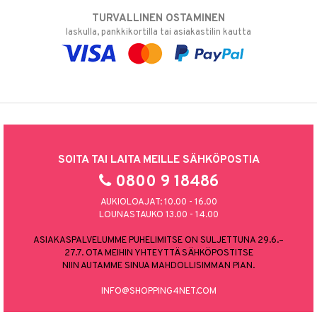
TURVALLINEN OSTAMINEN
laskulla, pankkikortilla tai asiakastilin kautta
SOITA TAI LAITA MEILLE SÄHKÖPOSTIA
0800 9 18486
AUKIOLOAJAT: 10.00 - 16.00
LOUNASTAUKO 13.00 - 14.00
ASIAKASPALVELUMME PUHELIMITSE ON SULJETTUNA 29.6.–
27.7. OTA MEIHIN YHTEYTTÄ SÄHKÖPOSTITSE
NIIN AUTAMME SINUA MAHDOLLISIMMAN PIAN.
INFO@SHOPPING4NET.COM