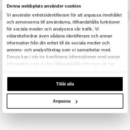
Denna webbplats använder cookies
Vi använder enhetsidentifierare för att anpassa innehållet
Vinkkejä sinulle
och annonserna till användarna, tillhandahålla funktioner
för sociala medier och analysera vår trafik. Vi
vidarebefordrar även sådana identifierare och annan
information från din enhet till de sociala medier och
annons- och analysföretag som vi samarbetar med.
Dessa kan i sin tur kombinera informationen med annan
information som du har tillhandahållit eller som de har
samlat in när du har använt deras tjänster. Du godkänner
våra cookies vid fortsatt användande av vår webbplats.
Tillåt alla
NERF Super Soaker Dunk Fill Mini
NERF Super Soaker Dunk-Fill 2-pkt
NERF
NERF
Anpassa
8,90
22,90
€
€