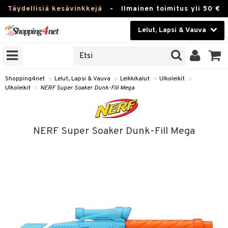
Täydellisiä kesävinkkejä
-
Ilmainen toimitus yli 50 €
Lelut, Lapsi & Vauva
ERKKEJÄ
Kauneudenhoito
JAT
UOTTEITA
Piilolinssit
Shopping4net
»
Lelut, Lapsi & Vauva
»
Leikkikalut
»
Ulkoleikit
»
Ulkoleikit
»
NERF Super Soaker Dunk-Fill Mega
Luontaistuotteet
u
Apteekki
lumateriaalit
NERF Super Soaker Dunk-Fill Mega
atteet
lusetti
lukirjat
Fitness
pi
kirjat
t
Koti & Sisustus
gingsit
ut
rvikkeet
rjat
atteet & Sukat
lelut
Lelut, Lapsi & Vauva
luvaha
pelit
vot
Tuotemerkkejä
oradat
ja maalaa
et
t
Kampanjat
ot
 Real
otteet
it
lentereita