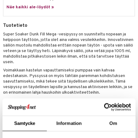
it & Tarvikkeet
le
Näe kaikki ale-löydöt »
umi
ossa
na/Äiti
le
kut
kaus & imetys
us
Tuotetieto
 Patrol
eenvarjot
istelu
nen
Super Soaker Dunk Fill Mega -vesipyssy on suunniteltu nopeaan ja
helppoon täyttöön, jotta olet aina valmis vesileikkeihin. Innovatiivinen
pi Pitkätossu
mput
lalaput
keet
säiliön muotoilu mahdollistaa erittäin nopean täytön - upota vain säiliö
sa Possu
veteen ja se täyttyy heti. Läpinäkyvä säiliö, joka vetää jopa 1005 ml,
ten Huonekalut
ten aterimet
inkolasit
ta
mahdollistaa pitkäkestoisen leikin ilman, että sitä tarvitsee täyttää
 MASKS
usein.
tot
ka- & Säilytyslaatikot
ut ja lakit
ysitterit
isuus
Voimakkaan kastelun vapauttamiseksi pumppaa vain kahvaa
kemon
lytys
tipullot & Tarvikkeet
edestakaisin. Pyssyssä on myös tähtäin paremman kohdistuksen
starvikkeita
uviltti
saavuttamiseksi, mikä tekee siitä täydellisen ulkoleikkeihin. Tämä
ållan
gyn vaatteet
ipullot & Tarvikkeet
ut
iilit
vesipyssy on täydellinen lapsille ja kannustaa aktiiviseen leikkiin, ja se
on erinomainen lahja hauskoihin ulkoaktiviteetteihin.
er Mario
ut
ulelut & helistimet
Muuta
ru & Pesonen
apussit
uvajumppa
6 vuotta+
Samtycke
Information
Om
Tuotenumero
TNF31-1-XX