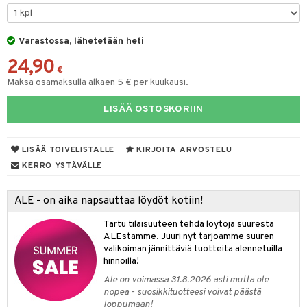
O Minecraft
entarvikkeita
gformers
blarna
taleikit
GO Ninjago
ens Barn
Varastossa, lähetetään heti
ikat
tman
oleikit
24,90
GO Speed Champions
ållan
kalut
libompa
opelit
€
Maksa osamaksulla alkaen 5 € per kuukausi.
GO Spidey
ffi Love
ney
elut
LISÄÄ OSTOSKORIIN
O Super Heroes
mintahahmot
ney Prinsessat
neuvot
ic
eli
iviteettilelut
alaa
LISÄÄ TOIVELISTALLE
KIRJOITA ARVOSTELU
zen
elyvaunut
Lapsi
alaa
elit
KERRO YSTÄVÄLLE
mähäkkimies
ettävät lelut
0 palaa
lit
aukut
spalvelu
ALE - on aika napsauttaa löydöt kotiin!
ry Potter
peli
lit
di
ksiä & vastauksia
Tartu tilaisuuteen tehdä löytöjä suuresta
lo Kitty
ALEstamme. Juuri nyt tarjoamme suuren
nhoito
palapelit
tuotetta
valikoiman jännittäviä tuotteita alennetuilla
.L.
pyhuone
miaiset
hinnoilla!
ien oheistarvikkeet
kit ja käsipyyhkeet
 verkkokaupasta
mmi Lehmä
Ale on voimassa 31.8.2026 asti mutta ole
hkeet
vikkeet
aunutarvikkeita
nopea - suosikkituotteesi voivat päästä
le
loppumaan!