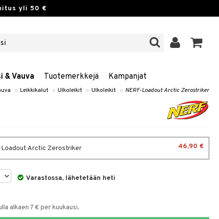
itus yli 50 €
si & Vauva
Tuotemerkkejä
Kampanjat
auva
»
Leikkikalut
»
Ulkoleikit
»
Ulkoleikit
»
NERF-Loadout Arctic Zerostriker
46,90 €
oadout Arctic Zerostriker
Varastossa, lähetetään heti
la alkaen 7 € per kuukausi.