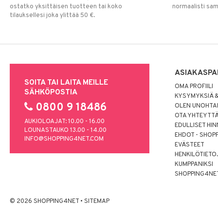
ostatko yksittäisen tuotteen tai koko
normaalisti sa
tilauksellesi joka ylittää 50 €.
ASIAKASPA
SOITA TAI LAITA MEILLE
OMA PROFIILI
SÄHKÖPOSTIA
KYSYMYKSIÄ &
0800 9 18486
OLEN UNOHTAN
OTA YHTEYTT
AUKIOLOAJAT: 10.00 - 16.00
EDULLISET HI
LOUNASTAUKO 13.00 - 14.00
EHDOT - SHOP
INFO@SHOPPING4NET.COM
EVÄSTEET
HENKILÖTIETO
KUMPPANIKSI
SHOPPING4NE
© 2026 SHOPPING4NET
•
SITEMAP