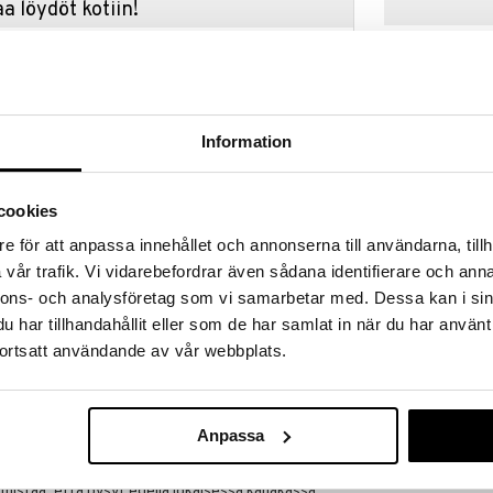
a löydöt kotiin!
isuuteen tehdä löytöjä suuresta ALEstamme. Juuri
mme suuren valikoiman jännittäviä tuotteita
a hinnoilla!
massa 31.8.2026 asti mutta ole nopea -
otteesi voivat päästä loppumaan!
Information
i ale-löydöt »
cookies
e för att anpassa innehållet och annonserna till användarna, tillh
NERF Loadou
Loadout Arctic Zerostrikerilla, muokattavalla
vår trafik. Vi vidarebefordrar även sådana identifierare och anna
Shadowspeed
pisiin taisteluihin nollan alapuolella olevissa
NERF
nnons- och analysföretag som vi samarbetar med. Dessa kan i sin
27,90
€
har tillhandahållit eller som de har samlat in när du har använt
sisäisen 6 nuolen lippaan ja toimitetaan useiden
ortsatt användande av vår webbplats.
en kiikaritähtäin, tukki, piippu ja bipodi, mikä
mät ja personoinnin.
ndaarisen kosketuksen taisteluihisi, kun taas pultti
lle, mikä sopii sekä oikea- että vasenkätisille
Anpassa
ta, jotka on suunniteltu äärimmäiseen tarkkuuteen,
mistaa, että pysyt edellä jokaisessa kahakassa.