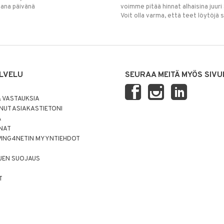
mana päivänä
voimme pitää hinnat alhaisina juuri
Voit olla varma, että teet löytöjä 
LVELU
SEURAA MEITÄ MYÖS SIVU
 VASTAUKSIA
UT ASIAKASTIETONI
Ä
NNAT
PING4NETIN MYYNTIEHDOT
JEN SUOJAUS
T