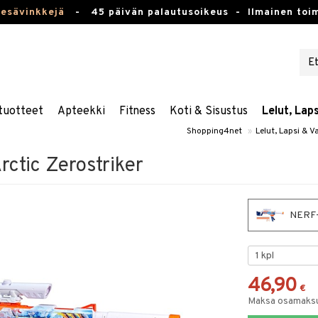
kesävinkkejä
-
45 päivän palautusoikeus -
Ilmainen toim
tuotteet
Apteekki
Fitness
Koti & Sisustus
Lelut, Lap
Shopping4net
»
Lelut, Lapsi & V
ctic Zerostriker
NERF-L
46,90
€
Maksa osamaksul