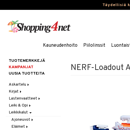
Täydellisiä 
Kauneudenhoito
Piilolinssit
Luontais
TUOTEMERKKEJÄ
NERF-Loadout Ar
KAMPANJAT
UUSIA TUOTTEITA
Askartelu
Kirjat
Askartelumateriaalit
Lastenvaatteet
Askartelusetti
Askartelukirjat
Leiki & Opi
Helmet
Maalauskirjat
Alaosat
Leikkikalut
Koulutarvikkeet
Päiväkirjat
Alusvaatteet & Sukat
Opetuslelut
Leggingsit
Muovailuvaha
Kengät
Oppimispelit
Ajoneuvot
Piirrä ja maalaa
Mekot
Soittimet
Eläimet
Autoradat