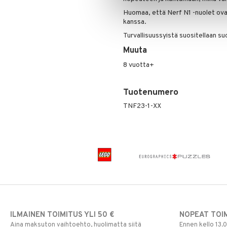
Rahapussit
Vauvajumppa
Huomaa, että Nerf N1 -nuolet ova
kanssa.
Turvallisuussyistä suositellaan su
Muuta
8 vuotta+
Tuotenumero
TNF23-1-XX
ILMAINEN TOIMITUS YLI 50 €
NOPEAT TOI
Aina maksuton vaihtoehto, huolimatta siitä
Ennen kello 13.