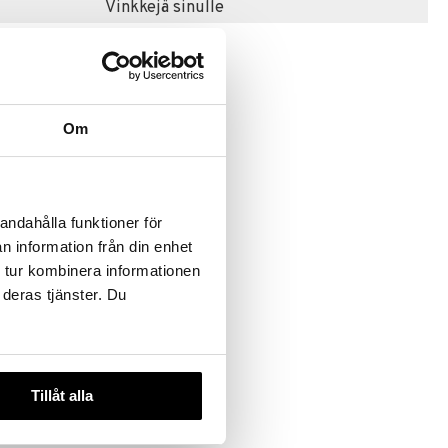
Vinkkejä sinulle
Om
andahålla funktioner för
t
n information från din enhet
 Recon
 tur kombinera informationen
 deras tjänster. Du
Tillåt alla