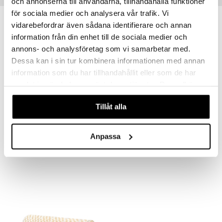
och annonserna till användarna, tillhandahålla funktioner
för sociala medier och analysera vår trafik. Vi
vidarebefordrar även sådana identifierare och annan
information från din enhet till de sociala medier och
annons- och analysföretag som vi samarbetar med.
Dessa kan i sin tur kombinera informationen med annan
information som du har tillhandahållit eller som de har
samlat in när du har använt deras tjänster. Du godkänner
våra cookies vid fortsatt användande av vår webbplats.
Tillåt alla
Saatavana useana vaihtoehtona
Kids Concept Leikkiteltta Raita
Kids Concept Leikkiteltta Ruta
KIDS CONCEPT
KIDS CONCEPT
Anpassa
28,90
28,90
€
€