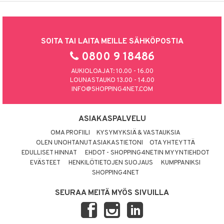
SOITA TAI LAITA MEILLE SÄHKÖPOSTIA
0800 9 18486
AUKIOLOAJAT: 10.00 - 16.00
LOUNASTAUKO 13.00 - 14.00
INFO@SHOPPING4NET.COM
ASIAKASPALVELU
OMA PROFIILI
KYSYMYKSIÄ & VASTAUKSIA
OLEN UNOHTANUT ASIAKASTIETONI
OTA YHTEYTTÄ
EDULLISET HINNAT
EHDOT - SHOPPING4NETIN MYYNTIEHDOT
EVÄSTEET
HENKILÖTIETOJEN SUOJAUS
KUMPPANIKSI
SHOPPING4NET
SEURAA MEITÄ MYÖS SIVUILLA