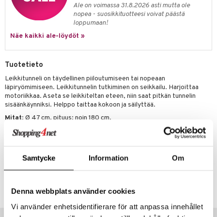
it & Tarvikkeet
le
Ale on voimassa 31.8.2026 asti mutta ole
umi
nopea - suosikkituotteesi voivat päästä
ossa
na/Äiti
loppumaan!
le
kut
kaus & imetys
us
Näe kaikki ale-löydöt »
 Patrol
eenvarjot
istelu
nen
pi Pitkätossu
Tuotetieto
mput
lalaput
keet
Leikkitunneli on täydellinen piiloutumiseen tai nopeaan
sa Possu
ten Huonekalut
ten aterimet
inkolasit
ta
läpiryömimiseen. Leikkitunnelin tutkiminen on seikkailu. Harjoittaa
motoriikkaa. Aseta se leikkiteltan eteen, niin saat pitkän tunnelin
 MASKS
tot
ka- & Säilytyslaatikot
ut ja lakit
ysitterit
isuus
sisäänkäynniksi. Helppo taittaa kokoon ja säilyttää.
kemon
Mitat
: Ø 47 cm, pituus: noin 180 cm.
lytys
tipullot & Tarvikkeet
starvikkeita
uviltti
ållan
Muuta
gyn vaatteet
ipullot & Tarvikkeet
ut
iilit
er Mario
18 kk+
ut
ulelut & helistimet
Samtycke
Information
Om
ru & Pesonen
apussit
uvajumppa
Tuotenumero
TKB52-1-LB
Denna webbplats använder cookies
Vi använder enhetsidentifierare för att anpassa innehållet
Vinkkejä sinulle