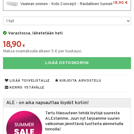
18,90 €
Vaalean sininen - Kids Concept - Raidallinen tunneli
O Minecraft
entarvikkeita
gformers
blarna
taleikit
GO Ninjago
ens Barn
ikat
tman
oleikit
GO Speed Champions
ållan
kalut
libompa
opelit
Varastossa, lähetetään heti
GO Spidey
ffi Love
ney
elut
18,90
€
O Super Heroes
mintahahmot
ney Prinsessat
neuvot
Maksa osamaksulla alkaen 5 € per kuukausi.
ic
eli
iviteettilelut
alaa
LISÄÄ OSTOSKORIIN
zen
elyvaunut
Lapsi
alaa
elit
mähäkkimies
LISÄÄ TOIVELISTALLE
KIRJOITA ARVOSTELU
ettävät lelut
0 palaa
lit
aukut
spalvelu
KERRO YSTÄVÄLLE
ry Potter
peli
lit
di
ksiä & vastauksia
lo Kitty
ALE - on aika napsauttaa löydöt kotiin!
nhoito
palapelit
tuotetta
.L.
Tartu tilaisuuteen tehdä löytöjä suuresta
pyhuone
miaiset
ien oheistarvikkeet
kit ja käsipyyhkeet
ALEstamme. Juuri nyt tarjoamme suuren
 verkkokaupasta
mmi Lehmä
hkeet
valikoiman jännittäviä tuotteita alennetuilla
vikkeet
aunutarvikkeita
hinnoilla!
le