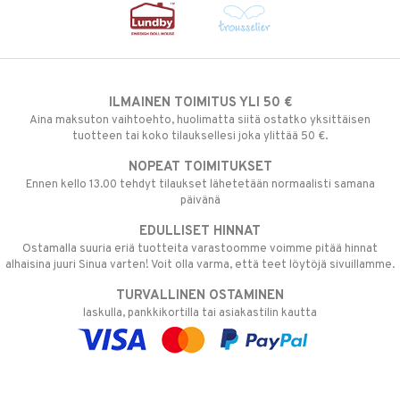
ILMAINEN TOIMITUS YLI 50 €
Aina maksuton vaihtoehto, huolimatta siitä ostatko yksittäisen
tuotteen tai koko tilauksellesi joka ylittää 50 €.
NOPEAT TOIMITUKSET
Ennen kello 13.00 tehdyt tilaukset lähetetään normaalisti samana
päivänä
EDULLISET HINNAT
Ostamalla suuria eriä tuotteita varastoomme voimme pitää hinnat
alhaisina juuri Sinua varten! Voit olla varma, että teet löytöjä sivuillamme.
TURVALLINEN OSTAMINEN
laskulla, pankkikortilla tai asiakastilin kautta