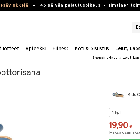
kesävinkkejä
-
45 päivän palautusoikeus -
Ilmainen toim
tuotteet
Apteekki
Fitness
Koti & Sisustus
Lelut, Lap
Shopping4net
»
Lelut, Lap
ottorisaha
Kids C
19,90
€
Maksa osamaksul