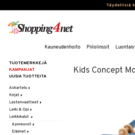
Täydellisiä 
Kauneudenhoito
Piilolinssit
Luontais
TUOTEMERKKEJÄ
Kids Concept Mo
KAMPANJAT
UUSIA TUOTTEITA
Askartelu
Kirjat
Askartelumateriaalit
Lastenvaatteet
Askartelusetti
Askartelukirjat
Leiki & Opi
Helmet
Maalauskirjat
Alaosat
Leikkikalut
Koulutarvikkeet
Päiväkirjat
Alusvaatteet & Sukat
Opetuslelut
Leggingsit
Muovailuvaha
Kengät
Oppimispelit
Ajoneuvot
Piirrä ja maalaa
Mekot
Soittimet
Eläimet
Autoradat