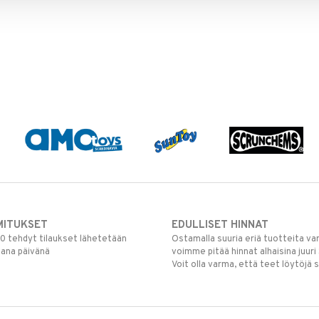
MITUKSET
EDULLISET HINNAT
00 tehdyt tilaukset lähetetään
Ostamalla suuria eriä tuotteita 
mana päivänä
voimme pitää hinnat alhaisina juuri
Voit olla varma, että teet löytöjä 