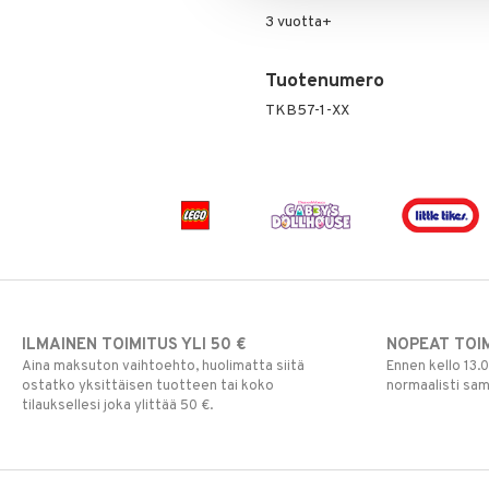
Rahapussit
Vauvajumppa
3 vuotta+
Tuotenumero
TKB57-1-XX
ILMAINEN TOIMITUS YLI 50 €
NOPEAT TOI
Aina maksuton vaihtoehto, huolimatta siitä
Ennen kello 13.
ostatko yksittäisen tuotteen tai koko
normaalisti sa
tilauksellesi joka ylittää 50 €.