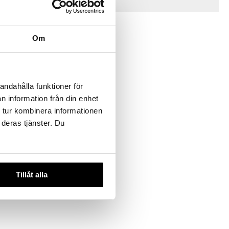
Vinkkejä sinulle
Om
andahålla funktioner för
n information från din enhet
 tur kombinera informationen
 Puutarha
 deras tjänster. Du
Tillåt alla