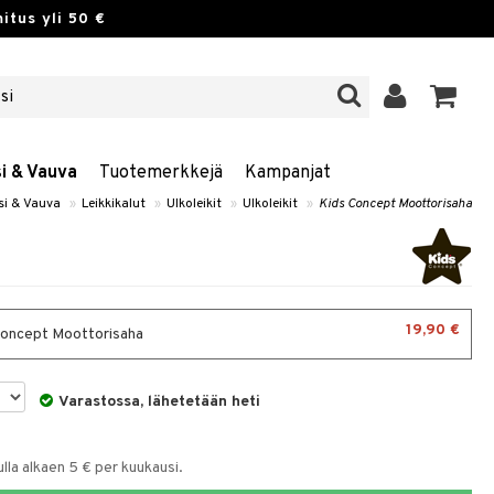
itus yli 50 €
si & Vauva
Tuotemerkkejä
Kampanjat
si & Vauva
»
Leikkikalut
»
Ulkoleikit
»
Ulkoleikit
»
Kids Concept Moottorisaha
19,90 €
oncept Moottorisaha
Varastossa, lähetetään heti
la alkaen 5 € per kuukausi.