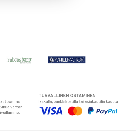
TURVALLINEN OSTAMINEN
varastoomme
laskulla, pankkikortilla tai asiakastilin kautta
 Sinua varten!
sivuillamme.