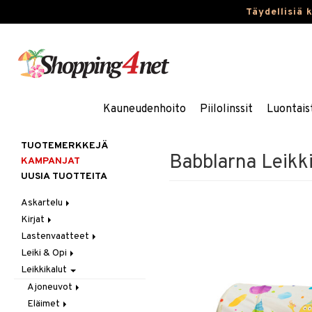
Täydellisiä 
Kauneudenhoito
Piilolinssit
Luontais
TUOTEMERKKEJÄ
Babblarna Leikki
KAMPANJAT
UUSIA TUOTTEITA
Askartelu
Kirjat
Askartelumateriaalit
Lastenvaatteet
Askartelusetti
Askartelukirjat
Leiki & Opi
Helmet
Maalauskirjat
Alaosat
Leikkikalut
Koulutarvikkeet
Päiväkirjat
Alusvaatteet & Sukat
Opetuslelut
Leggingsit
Muovailuvaha
Kengät
Oppimispelit
Ajoneuvot
Piirrä ja maalaa
Mekot
Soittimet
Eläimet
Autoradat