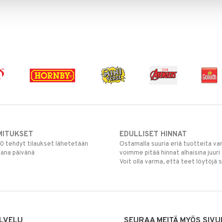
MITUKSET
EDULLISET HINNAT
00 tehdyt tilaukset lähetetään
Ostamalla suuria eriä tuotteita 
mana päivänä
voimme pitää hinnat alhaisina juuri
Voit olla varma, että teet löytöjä 
LVELU
SEURAA MEITÄ MYÖS SIVU