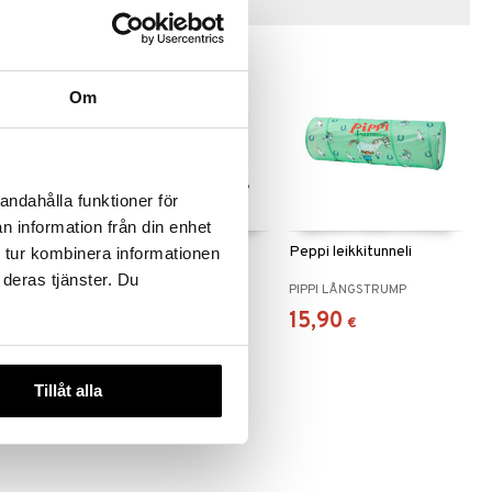
Vinkkejä sinulle
Om
andahålla funktioner för
n information från din enhet
unneli
Bamse-mummon
Peppi leikkitunneli
 tur kombinera informationen
lo
leikkimökki
 deras tjänster. Du
BAMSE
PIPPI LÅNGSTRUMP
42,90
15,90
€
€
Tillåt alla