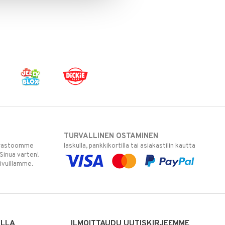
TURVALLINEN OSTAMINEN
varastoomme
laskulla, pankkikortilla tai asiakastilin kautta
 Sinua varten!
sivuillamme.
ILLA
ILMOITTAUDU UUTISKIRJEEMME