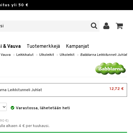
itus yli 50 €
si & Vauva
Tuotemerkkejä
Kampanjat
& Vauva
»
Leikkikalut
»
Ulkoleikit
»
Ulkoleikit
»
Babblarna Leikkitunneli Juhlat
12,72 €
rna Leikkitunneli Juhlat
Varastossa, lähetetään heti
,90
€
)
la alkaen 4 € per kuukausi.