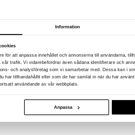
a löydöt kotiin!
isuuteen tehdä löytöjä suuresta ALEstamme. Juuri
mme suuren valikoiman jännittäviä tuotteita
a hinnoilla!
Information
massa 31.8.2026 asti mutta ole nopea -
otteesi voivat päästä loppumaan!
cookies
i ale-löydöt »
e för att anpassa innehållet och annonserna till användarna, tillh
vår trafik. Vi vidarebefordrar även sådana identifierare och anna
Bamse Leikkit
nnons- och analysföretag som vi samarbetar med. Dessa kan i sin
miä sisään ja ulos tai vain piiloutua sisään. Sopii
Kuumailmapal
har tillhandahållit eller som de har samlat in när du har använt
muloi liikettä ja mielikuvitusta.
BAMSE
ortsatt användande av vår webbplats.
än mukana tulevassa säilytyspussissa.
15,90
€
nko teräslangasta.
Anpassa