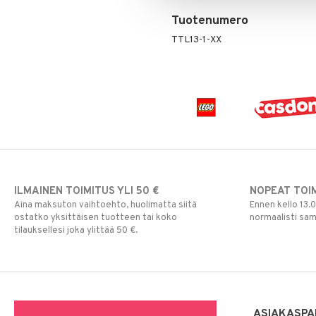
Rahapussit
Vauvajumppa
Tuotenumero
TTL13-1-XX
ILMAINEN TOIMITUS YLI 50 €
NOPEAT TOI
Aina maksuton vaihtoehto, huolimatta siitä
Ennen kello 13.
ostatko yksittäisen tuotteen tai koko
normaalisti sa
tilauksellesi joka ylittää 50 €.
ASIAKASPA