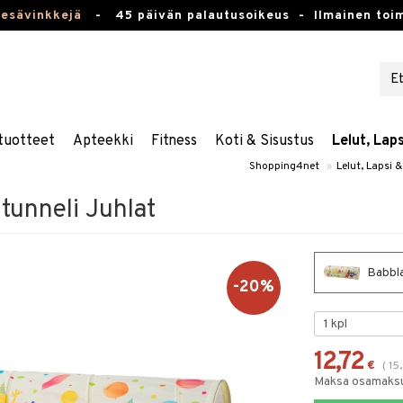
kesävinkkejä
-
45 päivän palautusoikeus -
Ilmainen toim
tuotteet
Apteekki
Fitness
Koti & Sisustus
Lelut, Lap
Shopping4net
»
Lelut, Lapsi 
tunneli Juhlat
Babbla
-20%
12,72
€
(
15
Maksa osamaksul