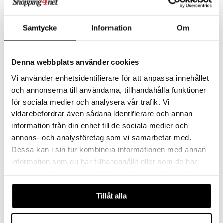
Samtycke
Information
Om
Denna webbplats använder cookies
Vi använder enhetsidentifierare för att anpassa innehållet
och annonserna till användarna, tillhandahålla funktioner
Hiekkalaatikkosetti, 6 osaa
Vini 4-in-1 Puupeli
VN LEK
VINI GAME
för sociala medier och analysera vår trafik. Vi
vidarebefordrar även sådana identifierare och annan
5,50
15,90
€
€
information från din enhet till de sociala medier och
annons- och analysföretag som vi samarbetar med.
Dessa kan i sin tur kombinera informationen med annan
information som du har tillhandahållit eller som de har
samlat in när du har använt deras tjänster. Du godkänner
våra cookies vid fortsatt användande av vår webbplats.
Tillåt alla