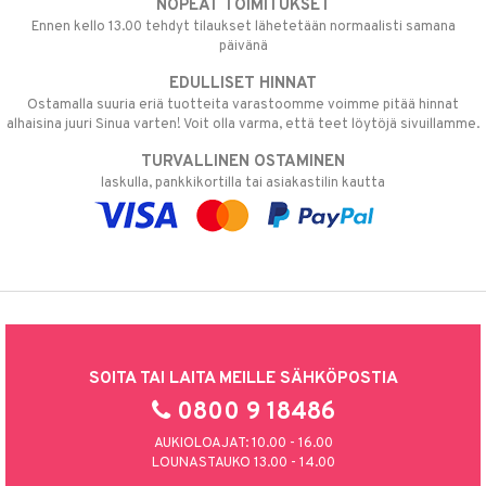
NOPEAT TOIMITUKSET
Ennen kello 13.00 tehdyt tilaukset lähetetään normaalisti samana
päivänä
EDULLISET HINNAT
Ostamalla suuria eriä tuotteita varastoomme voimme pitää hinnat
alhaisina juuri Sinua varten! Voit olla varma, että teet löytöjä sivuillamme.
TURVALLINEN OSTAMINEN
laskulla, pankkikortilla tai asiakastilin kautta
SOITA TAI LAITA MEILLE SÄHKÖPOSTIA
0800 9 18486
AUKIOLOAJAT: 10.00 - 16.00
LOUNASTAUKO 13.00 - 14.00