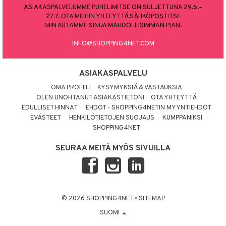
ASIAKASPALVELUMME PUHELIMITSE ON SULJETTUNA 29.6.–
27.7. OTA MEIHIN YHTEYTTÄ SÄHKÖPOSTITSE
NIIN AUTAMME SINUA MAHDOLLISIMMAN PIAN.
INFO@SHOPPING4NET.COM
ASIAKASPALVELU
OMA PROFIILI
KYSYMYKSIÄ & VASTAUKSIA
OLEN UNOHTANUT ASIAKASTIETONI
OTA YHTEYTTÄ
EDULLISET HINNAT
EHDOT - SHOPPING4NETIN MYYNTIEHDOT
EVÄSTEET
HENKILÖTIETOJEN SUOJAUS
KUMPPANIKSI
SHOPPING4NET
SEURAA MEITÄ MYÖS SIVUILLA
© 2026 SHOPPING4NET
•
SITEMAP
SUOMI