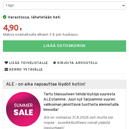
O Minecraft
entarvikkeita
gformers
blarna
taleikit
GO Ninjago
ens Barn
Varastossa, lähetetään heti
ikat
tman
oleikit
4,90
GO Speed Champions
ållan
kalut
libompa
opelit
€
Maksa osamaksulla alkaen 3 € per kuukausi.
GO Spidey
ffi Love
ney
elut
LISÄÄ OSTOSKORIIN
O Super Heroes
mintahahmot
ney Prinsessat
neuvot
ic
eli
iviteettilelut
alaa
LISÄÄ TOIVELISTALLE
KIRJOITA ARVOSTELU
zen
elyvaunut
Lapsi
alaa
elit
KERRO YSTÄVÄLLE
mähäkkimies
ettävät lelut
0 palaa
lit
aukut
spalvelu
ALE - on aika napsauttaa löydöt kotiin!
ry Potter
peli
lit
di
ksiä & vastauksia
Tartu tilaisuuteen tehdä löytöjä suuresta
lo Kitty
ALEstamme. Juuri nyt tarjoamme suuren
nhoito
palapelit
tuotetta
valikoiman jännittäviä tuotteita alennetuilla
.L.
pyhuone
miaiset
hinnoilla!
ien oheistarvikkeet
kit ja käsipyyhkeet
 verkkokaupasta
mmi Lehmä
Ale on voimassa 31.8.2026 asti mutta ole
hkeet
vikkeet
aunutarvikkeita
nopea - suosikkituotteesi voivat päästä
le
loppumaan!