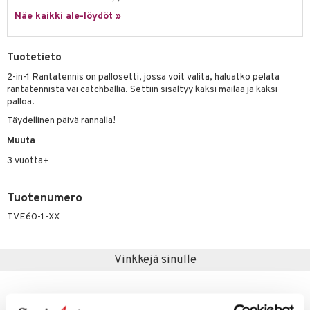
it & Tarvikkeet
le
Näe kaikki ale-löydöt »
umi
ossa
na/Äiti
le
kut
kaus & imetys
us
Tuotetieto
 Patrol
eenvarjot
istelu
nen
2-in-1 Rantatennis on pallosetti, jossa voit valita, haluatko pelata
rantatennistä vai catchballia. Settiin sisältyy kaksi mailaa ja kaksi
pi Pitkätossu
mput
lalaput
keet
palloa.
sa Possu
Täydellinen päivä rannalla!
ten Huonekalut
ten aterimet
inkolasit
ta
 MASKS
Muuta
tot
ka- & Säilytyslaatikot
ut ja lakit
ysitterit
isuus
3 vuotta+
kemon
lytys
tipullot & Tarvikkeet
starvikkeita
uviltti
ållan
gyn vaatteet
ipullot & Tarvikkeet
ut
iilit
Tuotenumero
er Mario
TVE60-1-XX
ut
ulelut & helistimet
ru & Pesonen
apussit
uvajumppa
Vinkkejä sinulle