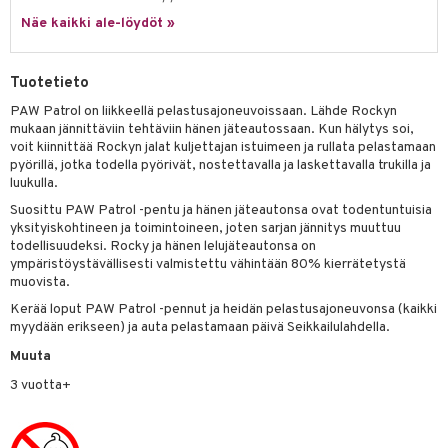
Näe kaikki ale-löydöt »
umi
le
Tuotetieto
 Patrol
PAW Patrol on liikkeellä pelastusajoneuvoissaan. Lähde Rockyn
mukaan jännittäviin tehtäviin hänen jäteautossaan. Kun hälytys soi,
pi Pitkätossu
voit kiinnittää Rockyn jalat kuljettajan istuimeen ja rullata pelastamaan
sa Possu
pyörillä, jotka todella pyörivät, nostettavalla ja laskettavalla trukilla ja
luukulla.
 MASKS
Suosittu PAW Patrol -pentu ja hänen jäteautonsa ovat todentuntuisia
yksityiskohtineen ja toimintoineen, joten sarjan jännitys muuttuu
kemon
todellisuudeksi. Rocky ja hänen lelujäteautonsa on
ympäristöystävällisesti valmistettu vähintään 80% kierrätetystä
ållan
muovista.
er Mario
Kerää loput PAW Patrol -pennut ja heidän pelastusajoneuvonsa (kaikki
myydään erikseen) ja auta pelastamaan päivä Seikkailulahdella.
ru & Pesonen
Muuta
kit
3 vuotta+
taleikit
elut
oleikit
neuvot