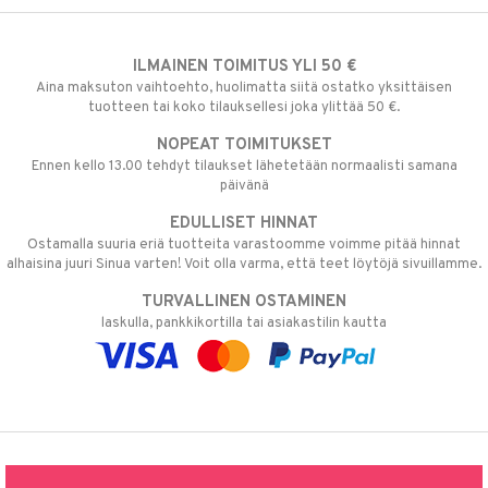
ILMAINEN TOIMITUS YLI 50 €
Aina maksuton vaihtoehto, huolimatta siitä ostatko yksittäisen
tuotteen tai koko tilauksellesi joka ylittää 50 €.
NOPEAT TOIMITUKSET
Ennen kello 13.00 tehdyt tilaukset lähetetään normaalisti samana
päivänä
EDULLISET HINNAT
Ostamalla suuria eriä tuotteita varastoomme voimme pitää hinnat
alhaisina juuri Sinua varten! Voit olla varma, että teet löytöjä sivuillamme.
TURVALLINEN OSTAMINEN
laskulla, pankkikortilla tai asiakastilin kautta