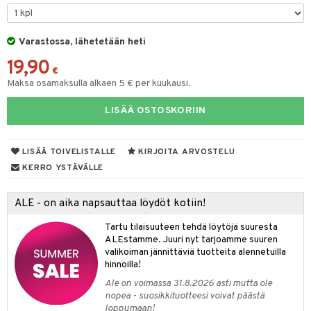
O Minecraft
entarvikkeita
gformers
blarna
GO Ninjago
ens Barn
Varastossa, lähetetään heti
ikat
tman
19,90
GO Speed Champions
ållan
kalut
libompa
€
Maksa osamaksulla alkaen 5 € per kuukausi.
GO Spidey
ffi Love
ney
LISÄÄ OSTOSKORIIN
O Super Heroes
mintahahmot
ney Prinsessat
ic
eli
LISÄÄ TOIVELISTALLE
KIRJOITA ARVOSTELU
zen
KERRO YSTÄVÄLLE
mähäkkimies
ALE - on aika napsauttaa löydöt kotiin!
ry Potter
Tartu tilaisuuteen tehdä löytöjä suuresta
lo Kitty
ALEstamme. Juuri nyt tarjoamme suuren
valikoiman jännittäviä tuotteita alennetuilla
.L.
hinnoilla!
mmi Lehmä
Ale on voimassa 31.8.2026 asti mutta ole
nopea - suosikkituotteesi voivat päästä
le
loppumaan!