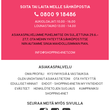
SOITA TAI LAITA MEILLE SÄHKÖPOSTIA
0800 9 18486
AUKIOLOAJAT: 10.00 - 16.00
LOUNASTAUKO 13.00 - 14.00
ASIAKASPALVELUMME PUHELIMITSE ON SULJETTUNA 29.6.–
27.7. OTA MEIHIN YHTEYTTÄ SÄHKÖPOSTITSE
NIIN AUTAMME SINUA MAHDOLLISIMMAN PIAN.
INFO@SHOPPING4NET.COM
ASIAKASPALVELU
OMA PROFIILI
KYSYMYKSIÄ & VASTAUKSIA
OLEN UNOHTANUT ASIAKASTIETONI
OTA YHTEYTTÄ
EDULLISET HINNAT
EHDOT - SHOPPING4NETIN MYYNTIEHDOT
EVÄSTEET
HENKILÖTIETOJEN SUOJAUS
KUMPPANIKSI
SHOPPING4NET
SEURAA MEITÄ MYÖS SIVUILLA