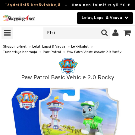
Täydellisiä kesävinkkejä
-
Ilmainen toimitus yli 50 €
Lelut, Lapsi & Vauva
ERKKEJÄ
Kauneudenhoito
JAT
UOTTEITA
Piilolinssit
Shopping4net
»
Lelut, Lapsi & Vauva
»
Leikkikalut
»
Tunnettuja hahmoja
»
Paw Patrol
»
Paw Patrol Basic Vehicle 2.0 Rocky
Luontaistuotteet
u
Apteekki
lumateriaalit
Paw Patrol Basic Vehicle 2.0 Rocky
atteet
lusetti
lukirjat
Fitness
pi
kirjat
t
Koti & Sisustus
gingsit
ut
rvikkeet
rjat
atteet & Sukat
lelut
Lelut, Lapsi & Vauva
luvaha
pelit
vot
Tuotemerkkejä
oradat
ja maalaa
et
t
Kampanjat
ot
 Real
otteet
it
lentereita