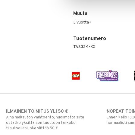
Tuttipullot & Tarvikkeet
Sängyn vaatteet
Korut
Mobiilit
PJ MASKS
Vesipullot & Tarvikkeet
Muut
Purulelut & helistimet
Muuta
Pokemon
Rahapussit
Vauvajumppa
Skrållan
3 vuotta+
Super Mario
Viiru & Pesonen
Tuotenumero
TAS33-1-XX
ILMAINEN TOIMITUS YLI 50 €
NOPEAT TOI
Aina maksuton vaihtoehto, huolimatta siitä
Ennen kello 13.
ostatko yksittäisen tuotteen tai koko
normaalisti sa
tilauksellesi joka ylittää 50 €.