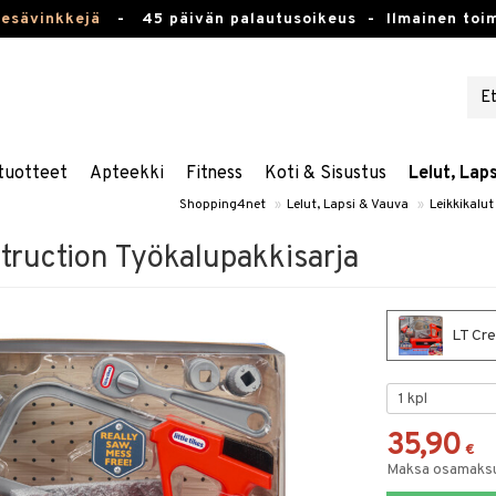
kesävinkkejä
-
45 päivän palautusoikeus -
Ilmainen toim
tuotteet
Apteekki
Fitness
Koti & Sisustus
Lelut, Lap
Shopping4net
»
Lelut, Lapsi & Vauva
»
Leikkikalut
truction Työkalupakkisarja
LT Cre
35,90
€
Maksa osamaksul