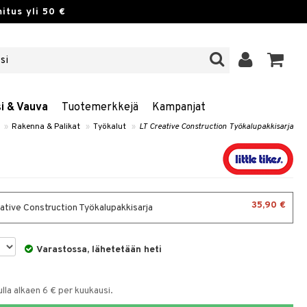
itus yli 50 €
si & Vauva
Tuotemerkkejä
Kampanjat
»
Rakenna & Palikat
»
Työkalut
»
LT Creative Construction Työkalupakkisarja
35,90 €
ative Construction Työkalupakkisarja
Varastossa, lähetetään heti
la alkaen 6 € per kuukausi.