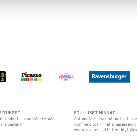
MITUKSET
EDULLISET HINNAT
00 tehdyt tilaukset lähetetään
Ostamalla suuria eriä tuotteita 
mana päivänä
voimme pitää hinnat alhaisina juuri
Voit olla varma, että teet löytöjä 