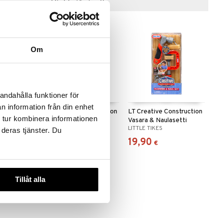
Vinkkejä sinulle
Om
andahålla funktioner för
n information från din enhet
onstruction
LT Creative Construction
LT Creative Construction
 tur kombinera informationen
ikkaussetti
Puu, Naulat & Ruuvit
Vasara & Naulasetti
LITTLE TIKES
LITTLE TIKES
 deras tjänster. Du
19,90
19,90
€
€
Tillåt alla