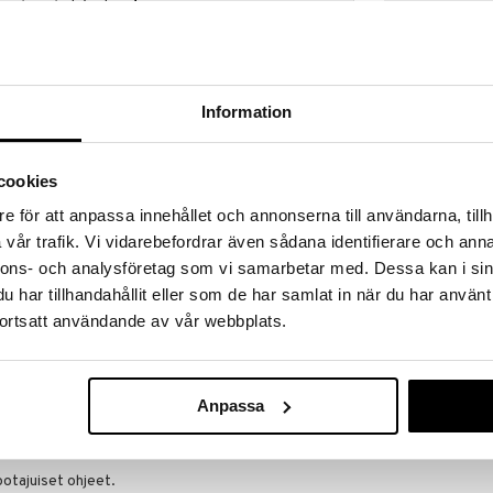
a löydöt kotiin!
isuuteen tehdä löytöjä suuresta ALEstamme. Juuri
mme suuren valikoiman jännittäviä tuotteita
a hinnoilla!
Information
massa 31.8.2026 asti mutta ole nopea -
otteesi voivat päästä loppumaan!
i ale-löydöt »
cookies
e för att anpassa innehållet och annonserna till användarna, tillh
vår trafik. Vi vidarebefordrar även sådana identifierare och anna
LT Creative C
en aloitussetti pienelle rakentajalle!
nnons- och analysföretag som vi samarbetar med. Dessa kan i sin
Mittaus- ja Le
LITTLE TIKES
sisältää kaiken, mitä lapsesi tarvitsee leikkiin,
har tillhandahållit eller som de har samlat in när du har använt
töön. Työkalusetti edistää käytännön oppimista ja
29,90
ortsatt användande av vår webbplats.
€
ja on täydellinen pienille käsille ja suurelle
ökalunosaa, mukaan lukien saha, jakoavain,
ilytystä varten. Lisäksi mukana on
Anpassa
 metallilta, eri muodoissa, joita lapset voivat
otajuiset ohjeet.