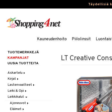
Täydellisiä 
Kauneudenhoito
Piilolinssit
Luontais
TUOTEMERKKEJÄ
LT Creative Cons
KAMPANJAT
UUSIA TUOTTEITA
Askartelu
Kirjat
Askartelumateriaalit
Lastenvaatteet
Askartelusetti
Askartelukirjat
Leiki & Opi
Helmet
Maalauskirjat
Alaosat
Leikkikalut
Koulutarvikkeet
Päiväkirjat
Alusvaatteet & Sukat
Opetuslelut
Leggingsit
Muovailuvaha
Kengät
Oppimispelit
Ajoneuvot
Piirrä ja maalaa
Mekot
Soittimet
Eläimet
Autoradat