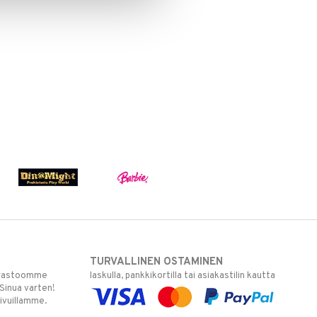
TURVALLINEN OSTAMINEN
varastoomme
laskulla, pankkikortilla tai asiakastilin kautta
 Sinua varten!
sivuillamme.