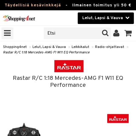
Täydellisiä kesävinkkejä
-
Ilmainen toimitus yli 50 €
Lelut, Lapsi & Vauva
ERKKEJÄ
Kauneudenhoito
JAT
UOTTEITA
Piilolinssit
Shopping4net
»
Lelut, Lapsi & Vauva
»
Leikkikalut
»
Radio-ohjattavat
»
Rastar R/C 1:18 Mercedes-AMG F1 W11 EQ Performance
Luontaistuotteet
u
Apteekki
lumateriaalit
Rastar R/C 1:18 Mercedes-AMG F1 W11 EQ
atteet
lusetti
lukirjat
Fitness
Performance
pi
kirjat
t
Koti & Sisustus
gingsit
ut
rvikkeet
rjat
atteet & Sukat
lelut
Lelut, Lapsi & Vauva
luvaha
pelit
vot
Tuotemerkkejä
oradat
ja maalaa
et
t
Kampanjat
ot
 Real
otteet
it
lentereita