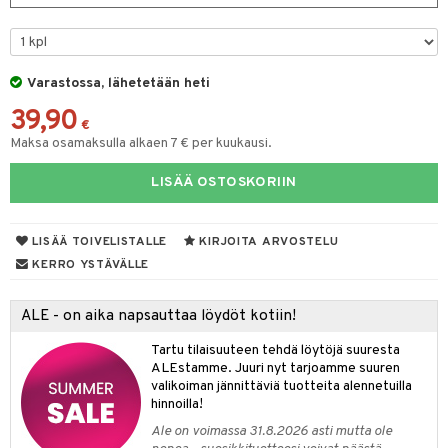
O Minecraft
entarvikkeita
gformers
blarna
taleikit
elut
GO Ninjago
ens Barn
ikat
tman
oleikit
neuvot
Varastossa, lähetetään heti
GO Speed Champions
ållan
kalut
libompa
opelit
iviteettilelut
alaa
39,90
GO Spidey
€
ffi Love
ney
elyvaunut
Lapsi
alaa
elit
Maksa osamaksulla alkaen 7 € per kuukausi.
O Super Heroes
mintahahmot
ney Prinsessat
ettävät lelut
0 palaa
lit
aukut
LISÄÄ OSTOSKORIIN
spalvelu
ic
eli
peli
lit
di
ksiä & vastauksia
zen
nhoito
LISÄÄ TOIVELISTALLE
KIRJOITA ARVOSTELU
palapelit
tuotetta
KERRO YSTÄVÄLLE
mähäkkimies
pyhuone
miaiset
ien oheistarvikkeet
kit ja käsipyyhkeet
 verkkokaupasta
ry Potter
hkeet
vikkeet
aunutarvikkeita
ALE - on aika napsauttaa löydöt kotiin!
lo Kitty
it & Tarvikkeet
le
Tartu tilaisuuteen tehdä löytöjä suuresta
ALEstamme. Juuri nyt tarjoamme suuren
.L.
ossa
na/Äiti
valikoiman jännittäviä tuotteita alennetuilla
hinnoilla!
mmi Lehmä
kut
kaus & imetys
us
Ale on voimassa 31.8.2026 asti mutta ole
le