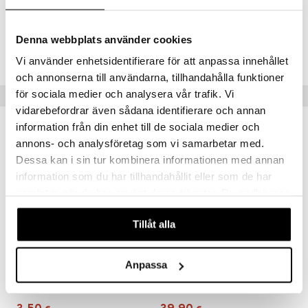
Tuotenumero
Denna webbplats använder cookies
TAY29-1-XX
Vi använder enhetsidentifierare för att anpassa innehållet
och annonserna till användarna, tillhandahålla funktioner
för sociala medier och analysera vår trafik. Vi
Vinkkejä sinulle
vidarebefordrar även sådana identifierare och annan
information från din enhet till de sociala medier och
annons- och analysföretag som vi samarbetar med.
Dessa kan i sin tur kombinera informationen med annan
information som du har tillhandahållit eller som de har
samlat in när du har använt deras tjänster. Du godkänner
våra cookies vid fortsatt användande av vår webbplats.
Tillåt alla
Anpassa
GP Batteries AA, 1.5V, 4-pack
Rastar R/C 1:18 F1 Oracle Red Bull Racing RB18
GP BATTERIES
RASTAR