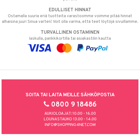
EDULLISET HINNAT
Ostamalla suuria eriä tuotteita varastoomme voimme pitää hinnat
alhaisina juuri Sinua varten! Voit olla varma, että teet löytöjä sivuillamme.
TURVALLINEN OSTAMINEN
laskulla, pankkikortilla tai asiakastilin kautta
SOITA TAI LAITA MEILLE SÄHKÖPOSTIA
0800 9 18486
AUKIOLOAJAT: 10.00 - 16.00
LOUNASTAUKO 13.00 - 14.00
INFO@SHOPPING4NET.COM