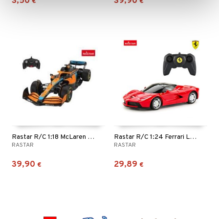
3,50
39,90
€
€
Rastar R/C 1:18 McLaren F1 MCL36
Rastar R/C 1:24 Ferrari LaFerrari 19 cm Punainen
RASTAR
RASTAR
39,90
29,89
€
€