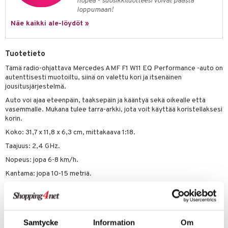
nopea - suosikkituotteesi voivat päästä
eenvarjot
istelu
nen
loppumaan!
umi
mput
lalaput
keet
Näe kaikki ale-löydöt »
le
ten Huonekalut
ten aterimet
inkolasit
ta
 Patrol
Tuotetieto
tot
ka- & Säilytyslaatikot
ut ja lakit
ysitterit
isuus
pi Pitkätossu
Tämä radio-ohjattava Mercedes AMF F1 W11 EQ Performance -auto on
lytys
tipullot & Tarvikkeet
starvikkeita
uviltti
autenttisesti muotoiltu, siinä on valettu kori ja itsenäinen
sa Possu
jousitusjärjestelmä.
gyn vaatteet
ipullot & Tarvikkeet
ut
iilit
Auto voi ajaa eteenpäin, taaksepäin ja kääntyä sekä oikealle että
 MASKS
ut
ulelut & helistimet
vasemmalle. Mukana tulee tarra-arkki, jota voit käyttää koristellaksesi
kemon
korin.
apussit
uvajumppa
Koko: 31,7 x 11,8 x 6,3 cm, mittakaava 1:18.
ållan
Taajuus: 2,4 GHz.
er Mario
Nopeus: jopa 6-8 km/h.
ru & Pesonen
Kantama: jopa 10-15 metriä.
HUOM!
Kaukosäädin vaatii 2 x AA paristoa (eivät sisälly) - auto vaatii
3 x AA paristoa (eivät sisälly).
Muuta
Samtycke
Information
Om
6 vuotta+