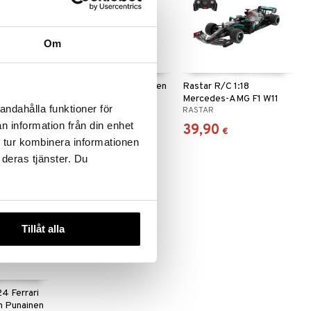
Om
AA, 1.5V,
Rastar R/C 1:18 McLaren
Rastar R/C 1:18
F1 MCL36
Mercedes-AMG F1 W11
andahålla funktioner för
RASTAR
RASTAR
EQ Performance
n information från din enhet
39,90
39,90
€
€
 tur kombinera informationen
 deras tjänster. Du
Tillåt alla
4 Ferrari
cm Punainen