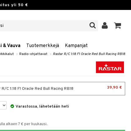
itus yli 50 €
si & Vauva
Tuotemerkkejä
Kampanjat
ikkikalut
»
Radio-ohjattavat
»
Rastar R/C 1:18 F1 Oracle Red Bull Racing RB18
39,90 €
 R/C 1:18 F1 Oracle Red Bull Racing RB18
Varastossa, lähetetään heti
la alkaen 7 € per kuukausi.