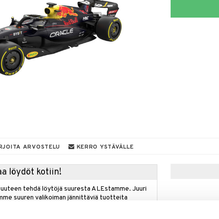
RJOITA ARVOSTELU
KERRO YSTÄVÄLLE
a löydöt kotiin!
isuuteen tehdä löytöjä suuresta ALEstamme. Juuri
mme suuren valikoiman jännittäviä tuotteita
a hinnoilla!