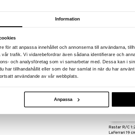
massa 31.8.2026 asti mutta ole nopea -
otteesi voivat päästä loppumaan!
i ale-löydöt »
Information
GP Batteries 
cookies
-auto on aidon näköinen, siinä on valettu kori ja
4-pack
e för att anpassa innehållet och annonserna till användarna, tillh
GP BATTERIES
vår trafik. Vi vidarebefordrar även sådana identifierare och anna
3,50
in ja kääntyä oikealle ja vasemmalle. Mukana tulee
€
nnons- och analysföretag som vi samarbetar med. Dessa kan i sin
har tillhandahållit eller som de har samlat in när du har använt
aava 1:18
ortsatt användande av vår webbplats.
Anpassa
paristoa (eivät sisälly) - auto vaatii 3 x AA paristoa
Rastar R/C 1:2
LaFerrari 19 