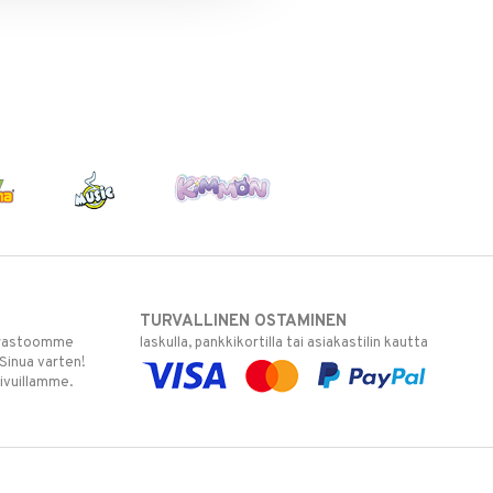
TURVALLINEN OSTAMINEN
varastoomme
laskulla, pankkikortilla tai asiakastilin kautta
 Sinua varten!
sivuillamme.