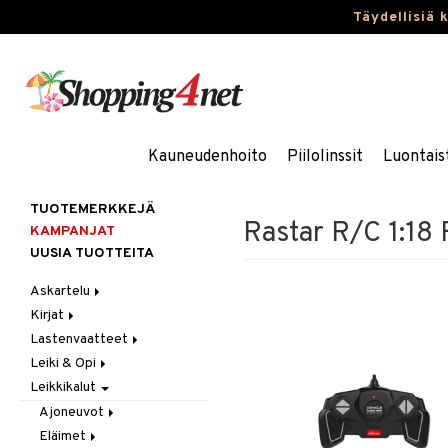
Täydellisiä 
Kauneudenhoito
Piilolinssit
Luontais
TUOTEMERKKEJÄ
Rastar R/C 1:18 
KAMPANJAT
UUSIA TUOTTEITA
Askartelu
Kirjat
Askartelumateriaalit
Lastenvaatteet
Askartelusetti
Askartelukirjat
Leiki & Opi
Helmet
Maalauskirjat
Alaosat
Leikkikalut
Koulutarvikkeet
Päiväkirjat
Alusvaatteet & Sukat
Opetuslelut
Leggingsit
Muovailuvaha
Kengät
Oppimispelit
Ajoneuvot
Piirrä ja maalaa
Mekot
Soittimet
Eläimet
Autoradat