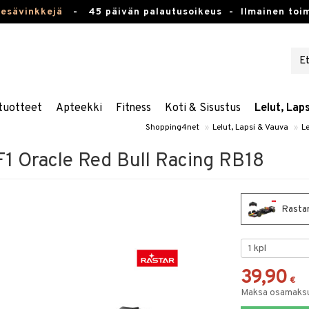
kesävinkkejä
-
45 päivän palautusoikeus -
Ilmainen toim
tuotteet
Apteekki
Fitness
Koti & Sisustus
Lelut, Lap
Shopping4net
»
Lelut, Lapsi & Vauva
»
Le
F1 Oracle Red Bull Racing RB18
Rastar
39,90
€
Maksa osamaksul