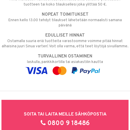
tuotteen tai koko tilauksellesi joka ylittää 50 €.
NOPEAT TOIMITUKSET
Ennen kello 13.00 tehdyt tilaukset lähetetään normaalisti samana
päivänä
EDULLISET HINNAT
Ostamalla suuria eriä tuotteita varastoomme voimme pitää hinnat
alhaisina juuri Sinua varten! Voit olla varma, että teet löytöjä sivuillamme.
TURVALLINEN OSTAMINEN
laskulla, pankkikortilla tai asiakastilin kautta
SOITA TAI LAITA MEILLE SÄHKÖPOSTIA
0800 9 18486