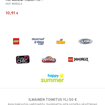
HW Monster Trucks Promo Pack
HOT WHEELS
10,91
€
ILMAINEN TOIMITUS YLI 50 €
Aina maksuton vaihtoehto, huolimatta siitä ostatko yksittäisen