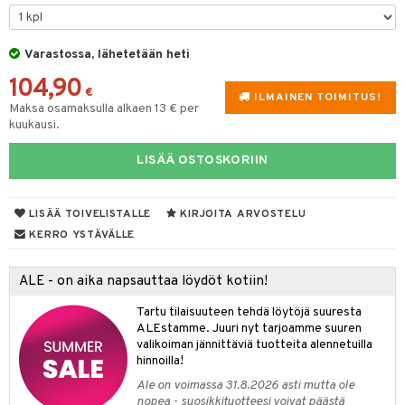
O Minecraft
entarvikkeita
gformers
blarna
taleikit
elut
GO Ninjago
ens Barn
Varastossa, lähetetään heti
ikat
tman
oleikit
neuvot
104,90
GO Speed Champions
ållan
kalut
libompa
opelit
iviteettilelut
€
alaa
ILMAINEN TOIMITUS!
Maksa osamaksulla alkaen 13 € per
GO Spidey
ffi Love
ney
elyvaunut
Lapsi
alaa
elit
kuukausi.
O Super Heroes
mintahahmot
ney Prinsessat
ettävät lelut
0 palaa
lit
aukut
LISÄÄ OSTOSKORIIN
spalvelu
ic
eli
peli
lit
di
ksiä & vastauksia
zen
LISÄÄ TOIVELISTALLE
KIRJOITA ARVOSTELU
nhoito
palapelit
tuotetta
KERRO YSTÄVÄLLE
mähäkkimies
pyhuone
miaiset
ien oheistarvikkeet
kit ja käsipyyhkeet
 verkkokaupasta
ry Potter
ALE - on aika napsauttaa löydöt kotiin!
hkeet
vikkeet
aunutarvikkeita
lo Kitty
it & Tarvikkeet
Tartu tilaisuuteen tehdä löytöjä suuresta
le
ALEstamme. Juuri nyt tarjoamme suuren
.L.
valikoiman jännittäviä tuotteita alennetuilla
ossa
na/Äiti
hinnoilla!
mmi Lehmä
kut
kaus & imetys
us
Ale on voimassa 31.8.2026 asti mutta ole
le
nopea - suosikkituotteesi voivat päästä