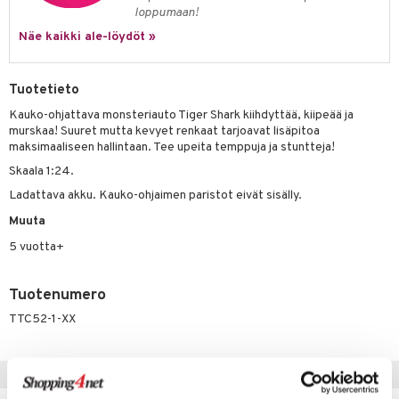
eenvarjot
istelu
nen
loppumaan!
umi
mput
lalaput
keet
Näe kaikki ale-löydöt »
le
ten Huonekalut
ten aterimet
inkolasit
ta
 Patrol
Tuotetieto
tot
ka- & Säilytyslaatikot
ut ja lakit
ysitterit
isuus
Kauko-ohjattava monsteriauto Tiger Shark kiihdyttää, kiipeää ja
pi Pitkätossu
lytys
tipullot & Tarvikkeet
starvikkeita
uviltti
murskaa! Suuret mutta kevyet renkaat tarjoavat lisäpitoa
sa Possu
maksimaaliseen hallintaan. Tee upeita temppuja ja stuntteja!
gyn vaatteet
ipullot & Tarvikkeet
ut
iilit
Skaala 1:24.
 MASKS
ut
ulelut & helistimet
Ladattava akku. Kauko-ohjaimen paristot eivät sisälly.
kemon
apussit
uvajumppa
Muuta
ållan
5 vuotta+
er Mario
Tuotenumero
ru & Pesonen
TTC52-1-XX
Vinkkejä sinulle