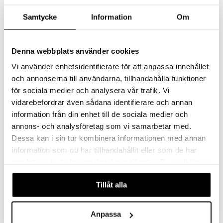
Samtycke
Information
Om
Denna webbplats använder cookies
Vi använder enhetsidentifierare för att anpassa innehållet
och annonserna till användarna, tillhandahålla funktioner
för sociala medier och analysera vår trafik. Vi
vidarebefordrar även sådana identifierare och annan
HW Monster Truck 1:64
HW Monster Trucks Dragon Demolition
information från din enhet till de sociala medier och
HOT WHEELS
HOT WHEELS
annons- och analysföretag som vi samarbetar med.
Dessa kan i sin tur kombinera informationen med annan
10,91
73,89
€
€
information som du har tillhandahållit eller som de har
samlat in när du har använt deras tjänster. Du godkänner
våra cookies vid fortsatt användande av vår webbplats.
Tillåt alla
Anpassa