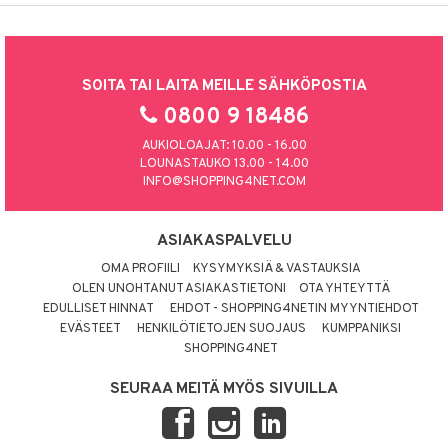
SOITA TAI LAITA MEILLE SÄHKÖPOSTIA
0800 9 18486
AUKIOLOAJAT: 10.00 - 16.00
LOUNASTAUKO 13.00 - 14.00
INFO@SHOPPING4NET.COM
ASIAKASPALVELU
OMA PROFIILI
KYSYMYKSIÄ & VASTAUKSIA
OLEN UNOHTANUT ASIAKASTIETONI
OTA YHTEYTTÄ
EDULLISET HINNAT
EHDOT - SHOPPING4NETIN MYYNTIEHDOT
EVÄSTEET
HENKILÖTIETOJEN SUOJAUS
KUMPPANIKSI
SHOPPING4NET
SEURAA MEITÄ MYÖS SIVUILLA