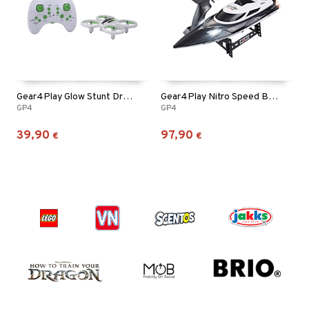
Gear4Play Glow Stunt Drone
Gear4Play Nitro Speed Black 30km/h
GP4
GP4
39,90
97,90
€
€