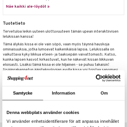
eenvarjot
istelu
nen
Näe kaikki ale-löydöt »
umi
mput
lalaput
keet
le
ten Huonekalut
ten aterimet
inkolasit
ta
Tuotetieto
 Patrol
tot
ka- & Säilytyslaatikot
ut ja lakit
ysitterit
isuus
Tervetuloa leikin uuteen ulottuvuuteen tämän upean interaktiivisen
lelukissan kanssa!
pi Pitkätossu
lytys
tipullot & Tarvikkeet
starvikkeita
uviltti
Tämä älykäs kissa ei ole vain söpö, vaan myös täynnä hauskoja
sa Possu
ominaisuuksia, jotka lumoavat kaikenikäisiä lapsia. Lelukissalla on
gyn vaatteet
ipullot & Tarvikkeet
ut
iilit
vaikuttava kyky liikkua eteen- ja taaksepäin vaivattomasti. Katso,
 MASKS
kuinka lapsen kasvot kirkastuvat, kun he näkevät kissan liikkuvan
ut
ulelut & helistimet
eloisasti. Lisäksi tämä kissa ei ole hiljainen - se puhuu takaisin!
kemon
apussit
Sisäänrakennetun ääniteknologian avulla kissa voi toistaa sanomasi.
uvajumppa
ållan
Muuta
er Mario
3 vuotta+
Samtycke
Information
Om
ru & Pesonen
Tuotenumero
TJC37-1-XX
Denna webbplats använder cookies
Vi använder enhetsidentifierare för att anpassa innehållet
Suositut tuotteet