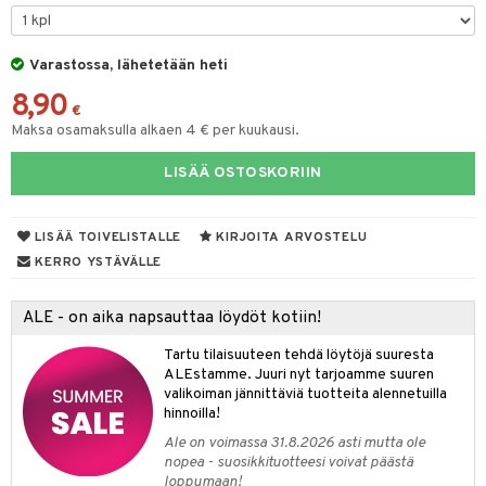
O Minecraft
entarvikkeita
gformers
blarna
taleikit
elut
GO Ninjago
ens Barn
Varastossa, lähetetään heti
ikat
tman
oleikit
neuvot
8,90
GO Speed Champions
ållan
kalut
libompa
opelit
iviteettilelut
€
alaa
Maksa osamaksulla alkaen 4 € per kuukausi.
GO Spidey
ffi Love
ney
elyvaunut
Lapsi
alaa
elit
LISÄÄ OSTOSKORIIN
O Super Heroes
mintahahmot
ney Prinsessat
ettävät lelut
0 palaa
lit
aukut
spalvelu
ic
eli
peli
lit
di
LISÄÄ TOIVELISTALLE
KIRJOITA ARVOSTELU
ksiä & vastauksia
zen
nhoito
KERRO YSTÄVÄLLE
palapelit
tuotetta
mähäkkimies
pyhuone
miaiset
ien oheistarvikkeet
kit ja käsipyyhkeet
ALE - on aika napsauttaa löydöt kotiin!
 verkkokaupasta
ry Potter
hkeet
vikkeet
aunutarvikkeita
Tartu tilaisuuteen tehdä löytöjä suuresta
lo Kitty
it & Tarvikkeet
ALEstamme. Juuri nyt tarjoamme suuren
le
valikoiman jännittäviä tuotteita alennetuilla
.L.
hinnoilla!
ossa
na/Äiti
mmi Lehmä
Ale on voimassa 31.8.2026 asti mutta ole
kut
kaus & imetys
us
nopea - suosikkituotteesi voivat päästä
le
loppumaan!