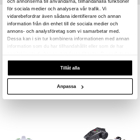
och annonserna till användarna, tillhandahålla funktioner
för sociala medier och analysera vår trafik. Vi
vidarebefordrar även sådana identifierare och annan
information från din enhet till de sociala medier och
annons- och analysföretag som vi samarbetar med.
Dessa kan i sin tur kombinera informationen med annan
information som du har tillhandahållit eller som de har
samlat in när du har använt deras tjänster. Du godkänner
våra cookies vid fortsatt användande av vår webbplats.
Tillåt alla
G4P 1:43 Soft Shell Mini Car Blue
Gear4Play Flying Ball
GP4
GP4
Anpassa
14,90
9,90
€
€