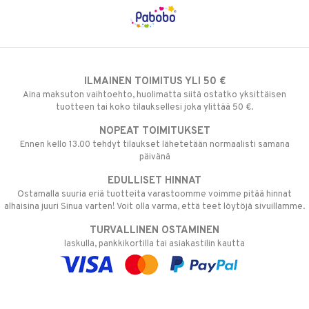
ILMAINEN TOIMITUS YLI 50 €
Aina maksuton vaihtoehto, huolimatta siitä ostatko yksittäisen
tuotteen tai koko tilauksellesi joka ylittää 50 €.
NOPEAT TOIMITUKSET
Ennen kello 13.00 tehdyt tilaukset lähetetään normaalisti samana
päivänä
EDULLISET HINNAT
Ostamalla suuria eriä tuotteita varastoomme voimme pitää hinnat
alhaisina juuri Sinua varten! Voit olla varma, että teet löytöjä sivuillamme.
TURVALLINEN OSTAMINEN
laskulla, pankkikortilla tai asiakastilin kautta