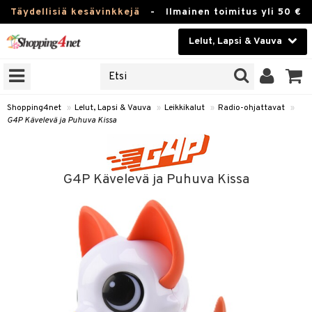
Täydellisiä kesävinkkejä
-
Ilmainen toimitus yli 50 €
Lelut, Lapsi & Vauva
ERKKEJÄ
Kauneudenhoito
JAT
UOTTEITA
Piilolinssit
Shopping4net
»
Lelut, Lapsi & Vauva
»
Leikkikalut
»
Radio-ohjattavat
»
G4P Kävelevä ja Puhuva Kissa
Luontaistuotteet
u
Apteekki
lumateriaalit
G4P Kävelevä ja Puhuva Kissa
atteet
lusetti
lukirjat
Fitness
pi
kirjat
t
Koti & Sisustus
gingsit
ut
rvikkeet
rjat
atteet & Sukat
lelut
Lelut, Lapsi & Vauva
luvaha
pelit
vot
Tuotemerkkejä
oradat
ja maalaa
et
t
Kampanjat
ot
 Real
otteet
it
lentereita