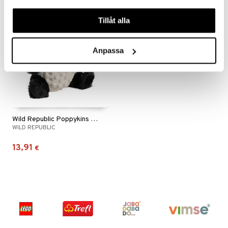
våra cookies vid fortsatt användande av vår webbplats.
uutuus
Tillåt alla
Anpassa
Wild Republic Poppykins Mini Panda
WILD REPUBLIC
13,91
€