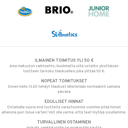
ILMAINEN TOIMITUS YLI 50 €
Aina maksuton vaihtoehto, huolimatta siitä ostatko yksittäisen
tuotteen tai koko tilauksellesi joka ylittää 50 €.
NOPEAT TOIMITUKSET
Ennen kello 13.00 tehdyt tilaukset lähetetään normaalisti samana
päivänä
EDULLISET HINNAT
Ostamalla suuria eriä tuotteita varastoomme voimme pitää hinnat
alhaisina juuri Sinua varten! Voit olla varma, että teet löytöjä sivuillamme.
TURVALLINEN OSTAMINEN
laskulla, pankkikortilla tai asiakastilin kautta