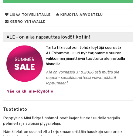
O Minecraft
entarvikkeita
gformers
blarna
taleikit
elut
LISÄÄ TOIVELISTALLE
KIRJOITA ARVOSTELU
GO Ninjago
ens Barn
ikat
tman
oleikit
neuvot
KERRO YSTÄVÄLLE
GO Speed Champions
ållan
kalut
libompa
opelit
iviteettilelut
alaa
ALE - on aika napsauttaa löydöt kotiin!
GO Spidey
ffi Love
ney
elyvaunut
Lapsi
alaa
elit
Tartu tilaisuuteen tehdä löytöjä suuresta
O Super Heroes
mintahahmot
ney Prinsessat
ettävät lelut
0 palaa
lit
aukut
ALEstamme. Juuri nyt tarjoamme suuren
spalvelu
valikoiman jännittäviä tuotteita alennetuilla
ic
eli
peli
lit
di
hinnoilla!
ksiä & vastauksia
zen
Ale on voimassa 31.8.2026 asti mutta ole
nhoito
palapelit
nopea - suosikkituotteesi voivat päästä
tuotetta
mähäkkimies
loppumaan!
pyhuone
miaiset
ien oheistarvikkeet
kit ja käsipyyhkeet
 verkkokaupasta
Näe kaikki ale-löydöt »
ry Potter
hkeet
vikkeet
aunutarvikkeita
lo Kitty
it & Tarvikkeet
le
Tuotetieto
.L.
ossa
na/Äiti
Poppykins Mini fidget-hahmot ovat laajentuneet uudella sarjalla
mmi Lehmä
pehmeitä ja suloisia plyysileluja.
kut
kaus & imetys
us
Nämä lelut on suunniteltu tarjoamaan erittäin hauskoja sensorisia
le