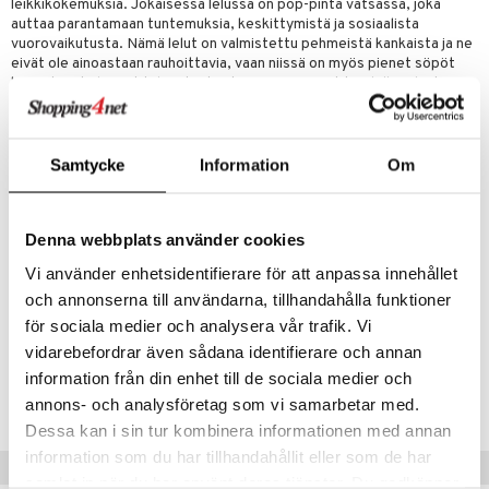
eenvarjot
leikkikokemuksia. Jokaisessa lelussa on pop-pinta vatsassa, joka
istelu
nen
auttaa parantamaan tuntemuksia, keskittymistä ja sosiaalista
umi
mput
lalaput
vuorovaikutusta. Nämä lelut on valmistettu pehmeistä kankaista ja ne
keet
eivät ole ainoastaan rauhoittavia, vaan niissä on myös pienet söpöt
le
ten Huonekalut
ten aterimet
inkolasit
ta
kasvot, joita lapset tulevat rakastamaan. Ne ovat täydellisiä lasten
sensorisiin aktiviteetteihin osallistamiseen samalla kun ne tarjoavat
 Patrol
tot
ka- & Säilytyslaatikot
ut ja lakit
ysitterit
isuus
mukavuuden ja ilon tunteen.
pi Pitkätossu
Mitat: noin 19 cm.
lytys
tipullot & Tarvikkeet
starvikkeita
uviltti
Samtycke
Information
Om
sa Possu
Muuta
gyn vaatteet
ipullot & Tarvikkeet
ut
iilit
3 vuotta+
 MASKS
ut
ulelut & helistimet
Denna webbplats använder cookies
kemon
apussit
uvajumppa
Vi använder enhetsidentifierare för att anpassa innehållet
ållan
och annonserna till användarna, tillhandahålla funktioner
för sociala medier och analysera vår trafik. Vi
er Mario
vidarebefordrar även sådana identifierare och annan
ru & Pesonen
Tuotenumero
information från din enhet till de sociala medier och
TWE52-1-XX
annons- och analysföretag som vi samarbetar med.
Dessa kan i sin tur kombinera informationen med annan
information som du har tillhandahållit eller som de har
Vinkkejä sinulle
samlat in när du har använt deras tjänster. Du godkänner