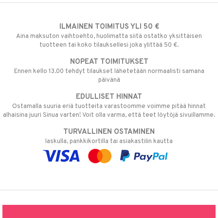
ILMAINEN TOIMITUS YLI 50 €
Aina maksuton vaihtoehto, huolimatta siitä ostatko yksittäisen
tuotteen tai koko tilauksellesi joka ylittää 50 €.
NOPEAT TOIMITUKSET
Ennen kello 13.00 tehdyt tilaukset lähetetään normaalisti samana
päivänä
EDULLISET HINNAT
Ostamalla suuria eriä tuotteita varastoomme voimme pitää hinnat
alhaisina juuri Sinua varten! Voit olla varma, että teet löytöjä sivuillamme.
TURVALLINEN OSTAMINEN
laskulla, pankkikortilla tai asiakastilin kautta