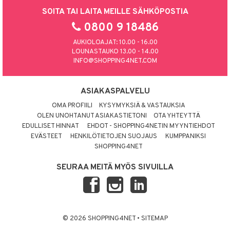
SOITA TAI LAITA MEILLE SÄHKÖPOSTIA
0800 9 18486
AUKIOLOAJAT: 10.00 - 16.00
LOUNASTAUKO 13.00 - 14.00
INFO@SHOPPING4NET.COM
ASIAKASPALVELU
OMA PROFIILI
KYSYMYKSIÄ & VASTAUKSIA
OLEN UNOHTANUT ASIAKASTIETONI
OTA YHTEYTTÄ
EDULLISET HINNAT
EHDOT - SHOPPING4NETIN MYYNTIEHDOT
EVÄSTEET
HENKILÖTIETOJEN SUOJAUS
KUMPPANIKSI
SHOPPING4NET
SEURAA MEITÄ MYÖS SIVUILLA
© 2026 SHOPPING4NET
•
SITEMAP