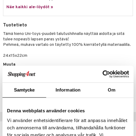
eenvarjot
istelu
nen
Näe kaikki ale-löydöt »
umi
mput
lalaput
keet
le
ten Huonekalut
ten aterimet
inkolasit
ta
Tuotetieto
 Patrol
tot
ka- & Säilytyslaatikot
ut ja lakit
ysitterit
isuus
Tämä hieno Uni-toys-puudeli talutushihnalla näyttää aidolta ja siitä
tulee nopeasti lapsen paras ystävä!
pi Pitkätossu
lytys
tipullot & Tarvikkeet
starvikkeita
uviltti
Pehmeä, mukava vartalo on täytetty 100% kierrätetyllä materiaalilla.
sa Possu
gyn vaatteet
ipullot & Tarvikkeet
ut
iilit
24x15x22cm
 MASKS
ut
Muuta
ulelut & helistimet
kemon
3 vuotta+
apussit
uvajumppa
ållan
Tuotenumero
Samtycke
Information
Om
er Mario
TLL63-1-XX
ru & Pesonen
Denna webbplats använder cookies
Vinkkejä sinulle
Vi använder enhetsidentifierare för att anpassa innehållet
och annonserna till användarna, tillhandahålla funktioner
för sociala medier och analysera vår trafik. Vi