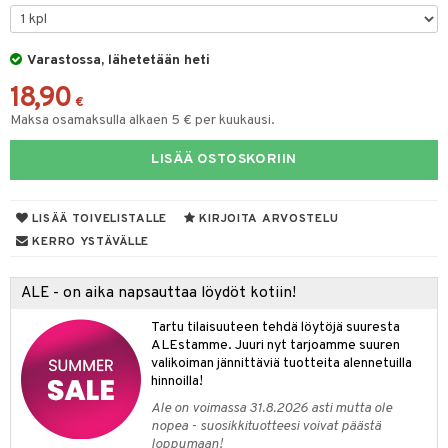
O Minecraft
entarvikkeita
gformers
blarna
taleikit
elut
GO Ninjago
ens Barn
Varastossa, lähetetään heti
ikat
tman
oleikit
neuvot
18,90
GO Speed Champions
ållan
kalut
libompa
opelit
iviteettilelut
€
alaa
Maksa osamaksulla alkaen 5 € per kuukausi.
GO Spidey
ffi Love
ney
elyvaunut
Lapsi
alaa
elit
LISÄÄ OSTOSKORIIN
O Super Heroes
mintahahmot
ney Prinsessat
ettävät lelut
0 palaa
lit
aukut
spalvelu
ic
eli
peli
lit
di
LISÄÄ TOIVELISTALLE
KIRJOITA ARVOSTELU
ksiä & vastauksia
zen
nhoito
KERRO YSTÄVÄLLE
palapelit
tuotetta
mähäkkimies
pyhuone
miaiset
ien oheistarvikkeet
kit ja käsipyyhkeet
ALE - on aika napsauttaa löydöt kotiin!
 verkkokaupasta
ry Potter
hkeet
vikkeet
aunutarvikkeita
Tartu tilaisuuteen tehdä löytöjä suuresta
lo Kitty
it & Tarvikkeet
ALEstamme. Juuri nyt tarjoamme suuren
le
valikoiman jännittäviä tuotteita alennetuilla
.L.
hinnoilla!
ossa
na/Äiti
mmi Lehmä
Ale on voimassa 31.8.2026 asti mutta ole
kut
kaus & imetys
us
nopea - suosikkituotteesi voivat päästä
le
loppumaan!