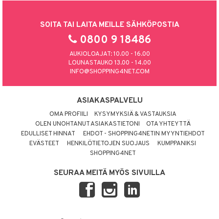
SOITA TAI LAITA MEILLE SÄHKÖPOSTIA
0800 9 18486
AUKIOLOAJAT: 10.00 - 16.00
LOUNASTAUKO 13.00 - 14.00
INFO@SHOPPING4NET.COM
ASIAKASPALVELU
OMA PROFIILI
KYSYMYKSIÄ & VASTAUKSIA
OLEN UNOHTANUT ASIAKASTIETONI
OTA YHTEYTTÄ
EDULLISET HINNAT
EHDOT - SHOPPING4NETIN MYYNTIEHDOT
EVÄSTEET
HENKILÖTIETOJEN SUOJAUS
KUMPPANIKSI
SHOPPING4NET
SEURAA MEITÄ MYÖS SIVUILLA