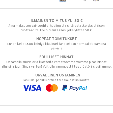
ILMAINEN TOIMITUS YLI 50 €
Aina maksuton vaihtoehto, huolimatta siitä ostatko yksittäisen
tuotteen tai koko tilauksellesi joka ylittää 50 €.
NOPEAT TOIMITUKSET
Ennen kello 13.00 tehdyt tilaukset lähetetään normaalisti samana
päivänä
EDULLISET HINNAT
Ostamalla suuria eriä tuotteita varastoomme voimme pitää hinnat
alhaisina juuri Sinua varten! Voit olla varma, että teet löytöjä sivuillamme.
TURVALLINEN OSTAMINEN
laskulla, pankkikortilla tai asiakastilin kautta