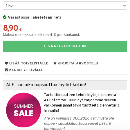
O Minecraft
entarvikkeita
gformers
blarna
taleikit
elut
GO Ninjago
ens Barn
Varastossa, lähetetään heti
ikat
tman
oleikit
neuvot
8,90
GO Speed Champions
ållan
kalut
libompa
opelit
iviteettilelut
€
alaa
Maksa osamaksulla alkaen 4 € per kuukausi.
GO Spidey
ffi Love
ney
elyvaunut
Lapsi
alaa
elit
LISÄÄ OSTOSKORIIN
O Super Heroes
mintahahmot
ney Prinsessat
ettävät lelut
0 palaa
lit
aukut
spalvelu
ic
eli
peli
lit
di
LISÄÄ TOIVELISTALLE
KIRJOITA ARVOSTELU
ksiä & vastauksia
zen
nhoito
KERRO YSTÄVÄLLE
palapelit
tuotetta
mähäkkimies
pyhuone
miaiset
ien oheistarvikkeet
kit ja käsipyyhkeet
ALE - on aika napsauttaa löydöt kotiin!
 verkkokaupasta
ry Potter
hkeet
vikkeet
aunutarvikkeita
Tartu tilaisuuteen tehdä löytöjä suuresta
lo Kitty
it & Tarvikkeet
ALEstamme. Juuri nyt tarjoamme suuren
le
valikoiman jännittäviä tuotteita alennetuilla
.L.
hinnoilla!
ossa
na/Äiti
mmi Lehmä
Ale on voimassa 31.8.2026 asti mutta ole
kut
kaus & imetys
us
nopea - suosikkituotteesi voivat päästä
le
loppumaan!