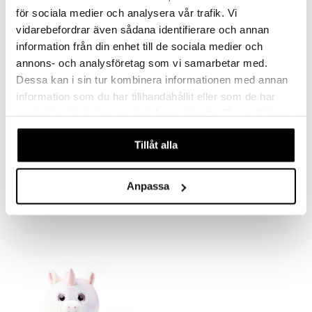
för sociala medier och analysera vår trafik. Vi
vidarebefordrar även sådana identifierare och annan
information från din enhet till de sociala medier och
annons- och analysföretag som vi samarbetar med.
Dessa kan i sin tur kombinera informationen med annan
information som du har tillhandahållit eller som de har
samlat in när du har använt deras tjänster. Du godkänner
våra cookies vid fortsatt användande av vår webbplats.
Tillåt alla
Teddykompaniet Sumo Dino
Teddykompaniet Sumo Kani
TEDDYKOMPANIET
TEDDYKOMPANIET
Anpassa
24,90
24,90
€
€