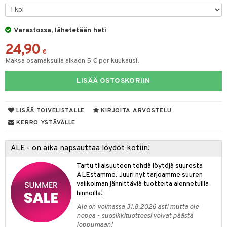
O Minecraft
entarvikkeita
gformers
blarna
taleikit
elut
GO Ninjago
ens Barn
Varastossa, lähetetään heti
ikat
tman
oleikit
neuvot
24,90
GO Speed Champions
ållan
kalut
libompa
opelit
iviteettilelut
€
alaa
Maksa osamaksulla alkaen 5 € per kuukausi.
GO Spidey
ffi Love
ney
elyvaunut
Lapsi
alaa
elit
LISÄÄ OSTOSKORIIN
O Super Heroes
mintahahmot
ney Prinsessat
ettävät lelut
0 palaa
lit
aukut
spalvelu
ic
eli
peli
lit
di
LISÄÄ TOIVELISTALLE
KIRJOITA ARVOSTELU
ksiä & vastauksia
zen
nhoito
KERRO YSTÄVÄLLE
palapelit
tuotetta
mähäkkimies
pyhuone
miaiset
ien oheistarvikkeet
kit ja käsipyyhkeet
ALE - on aika napsauttaa löydöt kotiin!
 verkkokaupasta
ry Potter
hkeet
vikkeet
aunutarvikkeita
Tartu tilaisuuteen tehdä löytöjä suuresta
lo Kitty
it & Tarvikkeet
ALEstamme. Juuri nyt tarjoamme suuren
le
valikoiman jännittäviä tuotteita alennetuilla
.L.
hinnoilla!
ossa
na/Äiti
mmi Lehmä
Ale on voimassa 31.8.2026 asti mutta ole
kut
kaus & imetys
us
nopea - suosikkituotteesi voivat päästä
le
loppumaan!