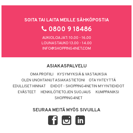
SOITA TAI LAITA MEILLE SÄHKÖPOSTIA
0800 9 18486
AUKIOLOAJAT: 10.00 - 16.00
LOUNASTAUKO 13.00 - 14.00
INFO@SHOPPING4NET.COM
ASIAKASPALVELU
OMA PROFIILI
KYSYMYKSIÄ & VASTAUKSIA
OLEN UNOHTANUT ASIAKASTIETONI
OTA YHTEYTTÄ
EDULLISET HINNAT
EHDOT - SHOPPING4NETIN MYYNTIEHDOT
EVÄSTEET
HENKILÖTIETOJEN SUOJAUS
KUMPPANIKSI
SHOPPING4NET
SEURAA MEITÄ MYÖS SIVUILLA