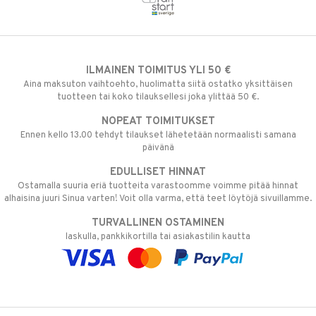
ILMAINEN TOIMITUS YLI 50 €
Aina maksuton vaihtoehto, huolimatta siitä ostatko yksittäisen
tuotteen tai koko tilauksellesi joka ylittää 50 €.
NOPEAT TOIMITUKSET
Ennen kello 13.00 tehdyt tilaukset lähetetään normaalisti samana
päivänä
EDULLISET HINNAT
Ostamalla suuria eriä tuotteita varastoomme voimme pitää hinnat
alhaisina juuri Sinua varten! Voit olla varma, että teet löytöjä sivuillamme.
TURVALLINEN OSTAMINEN
laskulla, pankkikortilla tai asiakastilin kautta