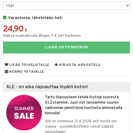
O Minecraft
entarvikkeita
gformers
blarna
taleikit
elut
GO Ninjago
ens Barn
Varastossa, lähetetään heti
ikat
tman
oleikit
neuvot
24,90
GO Speed Champions
ållan
kalut
libompa
opelit
iviteettilelut
€
alaa
Maksa osamaksulla alkaen 5 € per kuukausi.
GO Spidey
mintahahmot
ney
elyvaunut
Lapsi
alaa
elit
LISÄÄ OSTOSKORIIN
O Super Heroes
ney Prinsessat
ettävät lelut
0 palaa
lit
aukut
spalvelu
ic
eli
peli
lit
di
LISÄÄ TOIVELISTALLE
KIRJOITA ARVOSTELU
ksiä & vastauksia
zen
nhoito
KERRO YSTÄVÄLLE
palapelit
tuotetta
mähäkkimies
pyhuone
miaiset
ien oheistarvikkeet
kit ja käsipyyhkeet
ALE - on aika napsauttaa löydöt kotiin!
 verkkokaupasta
ry Potter
hkeet
vikkeet
aunutarvikkeita
Tartu tilaisuuteen tehdä löytöjä suuresta
lo Kitty
it & Tarvikkeet
ALEstamme. Juuri nyt tarjoamme suuren
le
valikoiman jännittäviä tuotteita alennetuilla
.L.
hinnoilla!
ossa
na/Äiti
mmi Lehmä
Ale on voimassa 31.8.2026 asti mutta ole
kut
kaus & imetys
us
nopea - suosikkituotteesi voivat päästä
le
loppumaan!