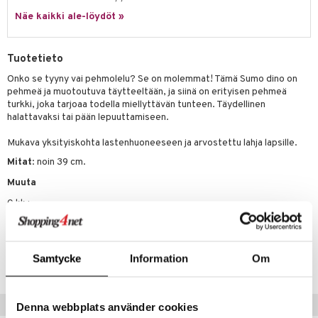
eenvarjot
istelu
nen
Näe kaikki ale-löydöt »
umi
mput
lalaput
keet
le
ten Huonekalut
ten aterimet
inkolasit
ta
Tuotetieto
 Patrol
tot
ka- & Säilytyslaatikot
ut ja lakit
ysitterit
isuus
Onko se tyyny vai pehmolelu? Se on molemmat! Tämä Sumo dino on
pehmeä ja muotoutuva täytteeltään, ja siinä on erityisen pehmeä
pi Pitkätossu
lytys
tipullot & Tarvikkeet
starvikkeita
uviltti
turkki, joka tarjoaa todella miellyttävän tunteen. Täydellinen
sa Possu
halattavaksi tai pään lepuuttamiseen.
gyn vaatteet
ipullot & Tarvikkeet
ut
iilit
 MASKS
Mukava yksityiskohta lastenhuoneeseen ja arvostettu lahja lapsille.
ut
ulelut & helistimet
Mitat
: noin 39 cm.
kemon
apussit
uvajumppa
Muuta
ållan
0 kk+
er Mario
ru & Pesonen
Tuotenumero
Samtycke
Information
Om
TTN20-1-XX
Vinkkejä sinulle
Denna webbplats använder cookies