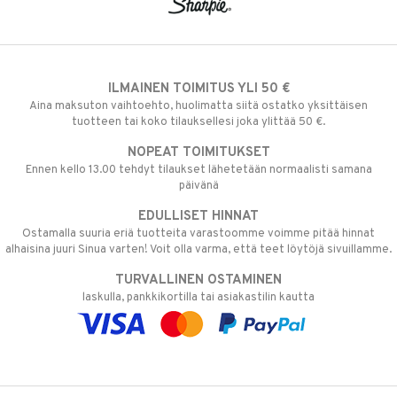
ILMAINEN TOIMITUS YLI 50 €
Aina maksuton vaihtoehto, huolimatta siitä ostatko yksittäisen
tuotteen tai koko tilauksellesi joka ylittää 50 €.
NOPEAT TOIMITUKSET
Ennen kello 13.00 tehdyt tilaukset lähetetään normaalisti samana
päivänä
EDULLISET HINNAT
Ostamalla suuria eriä tuotteita varastoomme voimme pitää hinnat
alhaisina juuri Sinua varten! Voit olla varma, että teet löytöjä sivuillamme.
TURVALLINEN OSTAMINEN
laskulla, pankkikortilla tai asiakastilin kautta