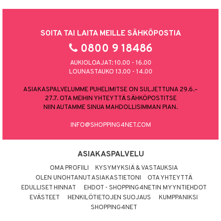
SOITA TAI LAITA MEILLE SÄHKÖPOSTIA
0800 9 18486
AUKIOLOAJAT: 10.00 - 16.00
LOUNASTAUKO 13.00 - 14.00
ASIAKASPALVELUMME PUHELIMITSE ON SULJETTUNA 29.6.–
27.7. OTA MEIHIN YHTEYTTÄ SÄHKÖPOSTITSE
NIIN AUTAMME SINUA MAHDOLLISIMMAN PIAN.
INFO@SHOPPING4NET.COM
ASIAKASPALVELU
OMA PROFIILI
KYSYMYKSIÄ & VASTAUKSIA
OLEN UNOHTANUT ASIAKASTIETONI
OTA YHTEYTTÄ
EDULLISET HINNAT
EHDOT - SHOPPING4NETIN MYYNTIEHDOT
EVÄSTEET
HENKILÖTIETOJEN SUOJAUS
KUMPPANIKSI
SHOPPING4NET