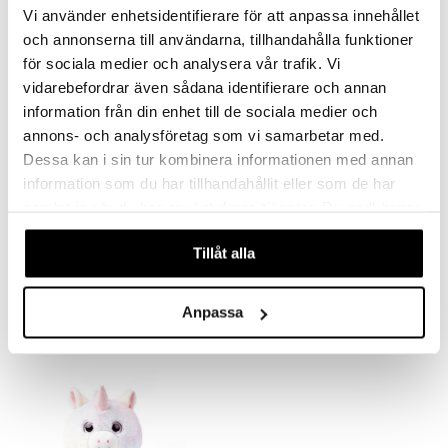
Vi använder enhetsidentifierare för att anpassa innehållet
och annonserna till användarna, tillhandahålla funktioner
för sociala medier och analysera vår trafik. Vi
vidarebefordrar även sådana identifierare och annan
information från din enhet till de sociala medier och
annons- och analysföretag som vi samarbetar med.
Dessa kan i sin tur kombinera informationen med annan
information som du har tillhandahållit eller som de har
samlat in när du har använt deras tjänster. Du godkänner
våra cookies vid fortsatt användande av vår webbplats.
Teddykompaniet Sumo Kani
Teddykompaniet Sumo Nalle
TEDDYKOMPANIET
Tillåt alla
TEDDYKOMPANIET
24,90
24,90
€
€
Anpassa