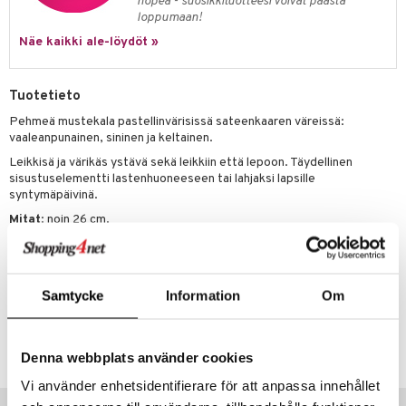
nopea - suosikkituotteesi voivat päästä
eenvarjot
istelu
nen
loppumaan!
umi
mput
lalaput
keet
Näe kaikki ale-löydöt »
le
ten Huonekalut
ten aterimet
inkolasit
ta
 Patrol
Tuotetieto
tot
ka- & Säilytyslaatikot
ut ja lakit
ysitterit
isuus
pi Pitkätossu
Pehmeä mustekala pastellinvärisissä sateenkaaren väreissä:
lytys
tipullot & Tarvikkeet
starvikkeita
uviltti
vaaleanpunainen, sininen ja keltainen.
sa Possu
gyn vaatteet
ipullot & Tarvikkeet
ut
iilit
Leikkisä ja värikäs ystävä sekä leikkiin että lepoon. Täydellinen
sisustuselementti lastenhuoneeseen tai lahjaksi lapsille
 MASKS
ut
ulelut & helistimet
syntymäpäivinä.
kemon
Mitat
: noin 26 cm.
apussit
uvajumppa
ållan
Muuta
0 kk+
er Mario
Samtycke
Information
Om
ru & Pesonen
Tuotenumero
TTE92-1-XX
Denna webbplats använder cookies
Vi använder enhetsidentifierare för att anpassa innehållet
Vinkkejä sinulle