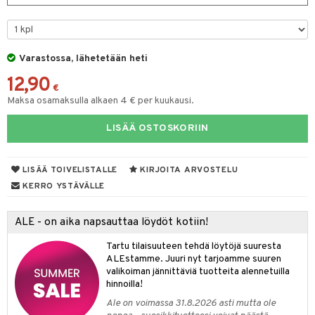
O Minecraft
entarvikkeita
gformers
blarna
taleikit
elut
GO Ninjago
ens Barn
ikat
tman
oleikit
neuvot
Varastossa, lähetetään heti
GO Speed Champions
ållan
kalut
libompa
opelit
iviteettilelut
alaa
12,90
GO Spidey
€
ffi Love
ney
elyvaunut
Lapsi
alaa
elit
Maksa osamaksulla alkaen 4 € per kuukausi.
O Super Heroes
mintahahmot
ney Prinsessat
ettävät lelut
0 palaa
lit
aukut
LISÄÄ OSTOSKORIIN
spalvelu
ic
eli
peli
lit
di
ksiä & vastauksia
zen
nhoito
LISÄÄ TOIVELISTALLE
KIRJOITA ARVOSTELU
palapelit
tuotetta
KERRO YSTÄVÄLLE
mähäkkimies
pyhuone
miaiset
ien oheistarvikkeet
kit ja käsipyyhkeet
 verkkokaupasta
ry Potter
hkeet
vikkeet
aunutarvikkeita
ALE - on aika napsauttaa löydöt kotiin!
lo Kitty
it & Tarvikkeet
le
Tartu tilaisuuteen tehdä löytöjä suuresta
ALEstamme. Juuri nyt tarjoamme suuren
.L.
ossa
na/Äiti
valikoiman jännittäviä tuotteita alennetuilla
hinnoilla!
mmi Lehmä
kut
kaus & imetys
us
Ale on voimassa 31.8.2026 asti mutta ole
le