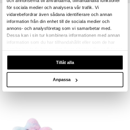
och annonserna till användarna, tillhandahålla funktioner
för sociala medier och analysera vår trafik. Vi
vidarebefordrar även sådana identifierare och annan
information från din enhet till de sociala medier och
annons- och analysföretag som vi samarbetar med.
Dessa kan i sin tur kombinera informationen med annan
information som du har tillhandahållit eller som de har
samlat in när du har använt deras tjänster. Du godkänner
våra cookies vid fortsatt användande av vår webbplats.
Tillåt alla
Teddykompaniet Käärme Sateenkaari 120 cm
Teddykompaniet Sateenkaarenvärinen Kilpikonna
TEDDYKOMPANIET
TEDDYKOMPANIET
Anpassa
16,90
12,90
€
€