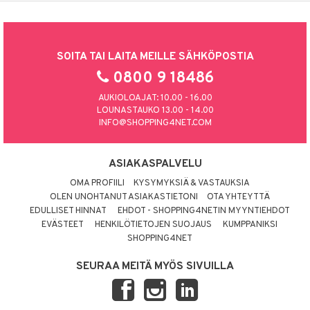
SOITA TAI LAITA MEILLE SÄHKÖPOSTIA
0800 9 18486
AUKIOLOAJAT: 10.00 - 16.00
LOUNASTAUKO 13.00 - 14.00
INFO@SHOPPING4NET.COM
ASIAKASPALVELU
OMA PROFIILI
KYSYMYKSIÄ & VASTAUKSIA
OLEN UNOHTANUT ASIAKASTIETONI
OTA YHTEYTTÄ
EDULLISET HINNAT
EHDOT - SHOPPING4NETIN MYYNTIEHDOT
EVÄSTEET
HENKILÖTIETOJEN SUOJAUS
KUMPPANIKSI
SHOPPING4NET
SEURAA MEITÄ MYÖS SIVUILLA