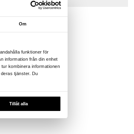
Vinkkejä sinulle
Om
andahålla funktioner för
n information från din enhet
 tur kombinera informationen
et Koira
 deras tjänster. Du
illa
ET
Tillåt alla