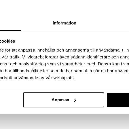
a löydöt kotiin!
isuuteen tehdä löytöjä suuresta ALEstamme. Juuri
mme suuren valikoiman jännittäviä tuotteita
a hinnoilla!
Information
massa 31.8.2026 asti mutta ole nopea -
otteesi voivat päästä loppumaan!
cookies
i ale-löydöt »
e för att anpassa innehållet och annonserna till användarna, tillh
vår trafik. Vi vidarebefordrar även sådana identifierare och anna
nnons- och analysföretag som vi samarbetar med. Dessa kan i sin
Teddykompani
 yllään vaaleanpunaiset henkselihousut pienillä
har tillhandahållit eller som de har samlat in när du har använt
puusepänhousu
TEDDYKOMPANI
ortsatt användande av vår webbplats.
een ja tekevät siitä yhtä sopivan
14,90
€
en kuin leikkiin ja halailuun. Arvostettu lahja
Anpassa