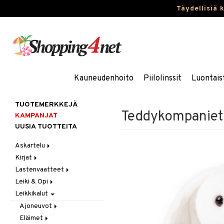
Täydellisiä 
Kauneudenhoito
Piilolinssit
Luontais
TUOTEMERKKEJÄ
Teddykompaniet 
KAMPANJAT
UUSIA TUOTTEITA
Askartelu
Kirjat
Askartelumateriaalit
Lastenvaatteet
Askartelusetti
Askartelukirjat
Leiki & Opi
Helmet
Maalauskirjat
Alaosat
Leikkikalut
Koulutarvikkeet
Päiväkirjat
Alusvaatteet & Sukat
Opetuslelut
Leggingsit
Muovailuvaha
Kengät
Oppimispelit
Ajoneuvot
Piirrä ja maalaa
Mekot
Soittimet
Eläimet
Autoradat