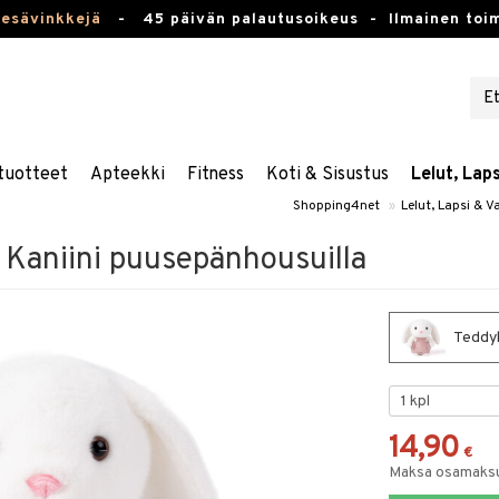
kesävinkkejä
-
45 päivän palautusoikeus -
Ilmainen toim
tuotteet
Apteekki
Fitness
Koti & Sisustus
Lelut, Lap
Shopping4net
»
Lelut, Lapsi & V
Kaniini puusepänhousuilla
Teddyk
14,90
€
Maksa osamaksul