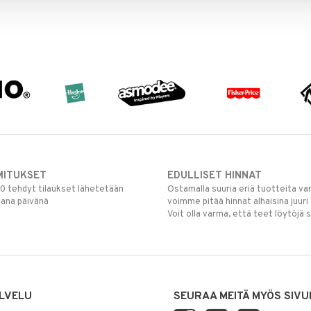
MITUKSET
EDULLISET HINNAT
00 tehdyt tilaukset lähetetään
Ostamalla suuria eriä tuotteita 
mana päivänä
voimme pitää hinnat alhaisina juuri
Voit olla varma, että teet löytöjä 
LVELU
SEURAA MEITÄ MYÖS SIVU