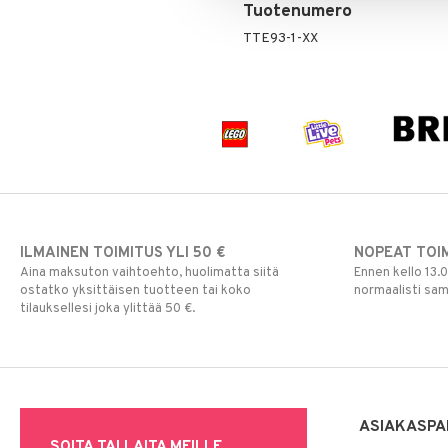
Tuotenumero
TTE93-1-XX
ILMAINEN TOIMITUS YLI 50 €
NOPEAT TOI
Aina maksuton vaihtoehto, huolimatta siitä
Ennen kello 13.
ostatko yksittäisen tuotteen tai koko
normaalisti sa
tilauksellesi joka ylittää 50 €.
ASIAKASPA
SOITA TAI LAITA MEILLE