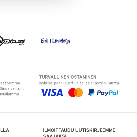
TURVALLINEN OSTAMINEN
varastoomme
laskulla, pankkikortilla tai asiakastilin kautta
 Sinua varten!
sivuillamme.
ILLA
ILMOITTAUDU UUTISKIRJEEMME
SAAJAKSI