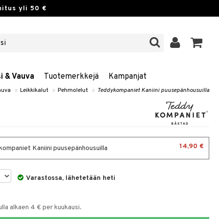
itus yli 50 €
si & Vauva
Tuotemerkkejä
Kampanjat
auva
»
Leikkikalut
»
Pehmolelut
»
Teddykompaniet Kaniini puusepänhousuilla
14,90 €
ompaniet Kaniini puusepänhousuilla
Varastossa, lähetetään heti
la alkaen 4 € per kuukausi.