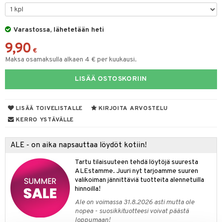
O Minecraft
entarvikkeita
gformers
blarna
taleikit
elut
GO Ninjago
ens Barn
Varastossa, lähetetään heti
ikat
tman
oleikit
neuvot
9,90
GO Speed Champions
ållan
kalut
libompa
opelit
iviteettilelut
€
alaa
Maksa osamaksulla alkaen 4 € per kuukausi.
GO Spidey
ffi Love
ney
elyvaunut
Lapsi
alaa
elit
LISÄÄ OSTOSKORIIN
O Super Heroes
mintahahmot
ney Prinsessat
ettävät lelut
0 palaa
lit
aukut
spalvelu
ic
eli
peli
lit
di
LISÄÄ TOIVELISTALLE
KIRJOITA ARVOSTELU
ksiä & vastauksia
zen
nhoito
KERRO YSTÄVÄLLE
palapelit
tuotetta
mähäkkimies
pyhuone
miaiset
ien oheistarvikkeet
kit ja käsipyyhkeet
ALE - on aika napsauttaa löydöt kotiin!
 verkkokaupasta
ry Potter
hkeet
vikkeet
aunutarvikkeita
Tartu tilaisuuteen tehdä löytöjä suuresta
lo Kitty
it & Tarvikkeet
ALEstamme. Juuri nyt tarjoamme suuren
le
valikoiman jännittäviä tuotteita alennetuilla
.L.
hinnoilla!
ossa
na/Äiti
mmi Lehmä
Ale on voimassa 31.8.2026 asti mutta ole
kut
kaus & imetys
us
nopea - suosikkituotteesi voivat päästä
le
loppumaan!