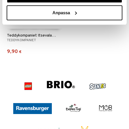
Anpassa
Teddykompaniet Itsevalaiseva Luuranko
TEDDYKOMPANIET
9,90
€