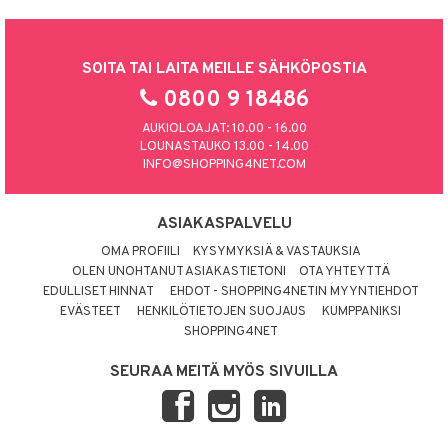
SOITA TAI LAITA MEILLE SÄHKÖPOSTIA
0800 9 18486
AUKIOLOAJAT: 10.00 - 16.00
LOUNASTAUKO 13.00 - 14.00
INFO@SHOPPING4NET.COM
ASIAKASPALVELU
OMA PROFIILI
KYSYMYKSIÄ & VASTAUKSIA
OLEN UNOHTANUT ASIAKASTIETONI
OTA YHTEYTTÄ
EDULLISET HINNAT
EHDOT - SHOPPING4NETIN MYYNTIEHDOT
EVÄSTEET
HENKILÖTIETOJEN SUOJAUS
KUMPPANIKSI
SHOPPING4NET
SEURAA MEITÄ MYÖS SIVUILLA