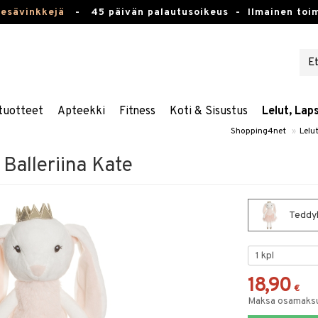
kesävinkkejä
-
45 päivän palautusoikeus -
Ilmainen toim
tuotteet
Apteekki
Fitness
Koti & Sisustus
Lelut, Lap
Shopping4net
»
Lelu
Balleriina Kate
Teddyk
18,90
€
Maksa osamaksul