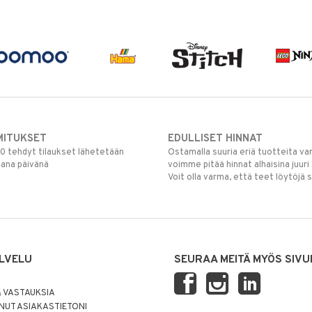
MITUKSET
EDULLISET HINNAT
00 tehdyt tilaukset lähetetään
Ostamalla suuria eriä tuotteita 
mana päivänä
voimme pitää hinnat alhaisina juuri
Voit olla varma, että teet löytöjä 
LVELU
SEURAA MEITÄ MYÖS SIVU
 VASTAUKSIA
UT ASIAKASTIETONI