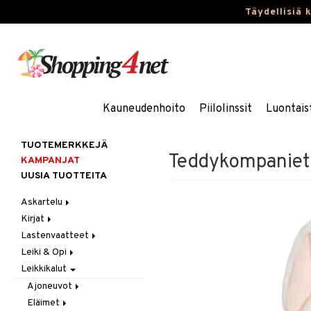
Täydellisiä 
Kauneudenhoito
Piilolinssit
Luontais
TUOTEMERKKEJÄ
Teddykompaniet 
KAMPANJAT
UUSIA TUOTTEITA
Askartelu
Kirjat
Askartelumateriaalit
Lastenvaatteet
Askartelusetti
Askartelukirjat
Leiki & Opi
Helmet
Maalauskirjat
Alaosat
Leikkikalut
Koulutarvikkeet
Päiväkirjat
Alusvaatteet & Sukat
Opetuslelut
Leggingsit
Muovailuvaha
Kengät
Oppimispelit
Ajoneuvot
Piirrä ja maalaa
Mekot
Soittimet
Eläimet
Autoradat