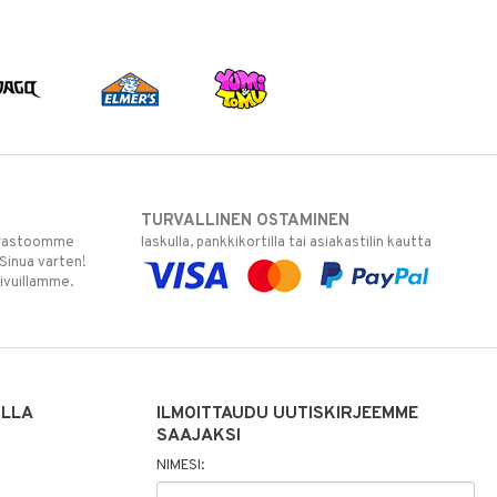
TURVALLINEN OSTAMINEN
varastoomme
laskulla, pankkikortilla tai asiakastilin kautta
 Sinua varten!
sivuillamme.
ILLA
ILMOITTAUDU UUTISKIRJEEMME
SAAJAKSI
NIMESI: