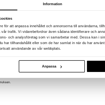
a löydöt kotiin!
Information
isuuteen tehdä löytöjä suuresta ALEstamme. Juuri
mme suuren valikoiman jännittäviä tuotteita
cookies
a hinnoilla!
massa 31.8.2026 asti mutta ole nopea -
e för att anpassa innehållet och annonserna till användarna, tillh
otteesi voivat päästä loppumaan!
vår trafik. Vi vidarebefordrar även sådana identifierare och anna
i ale-löydöt »
nnons- och analysföretag som vi samarbetar med. Dessa kan i sin
har tillhandahållit eller som de har samlat in när du har använt
ortsatt användande av vår webbplats.
Teddykompan
suloinen kani tyllihameella, turkistopilla,
Balleriina Ella
engillä.
TEDDYKOMPANI
Anpassa
18,90
€
mukaan.