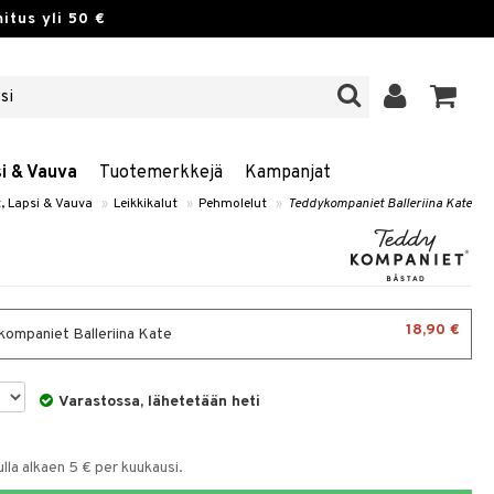
itus yli 50 €
si & Vauva
Tuotemerkkejä
Kampanjat
t, Lapsi & Vauva
»
Leikkikalut
»
Pehmolelut
»
Teddykompaniet Balleriina Kate
18,90 €
ompaniet Balleriina Kate
Varastossa, lähetetään heti
la alkaen 5 € per kuukausi.