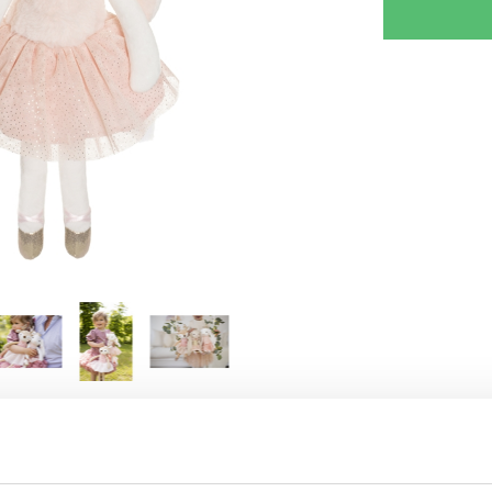
RJOITA ARVOSTELU
KERRO YSTÄVÄLLE