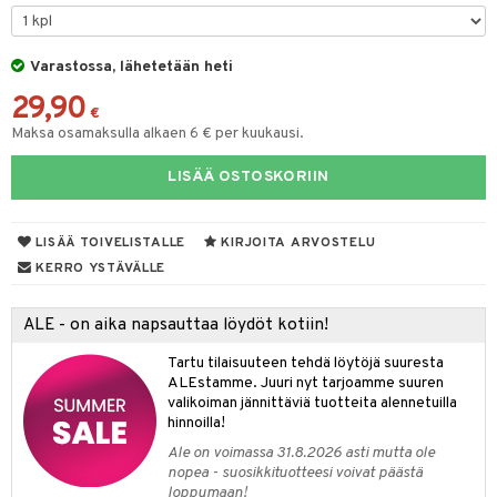
O Minecraft
entarvikkeita
gformers
blarna
taleikit
elut
GO Ninjago
ens Barn
Varastossa, lähetetään heti
ikat
tman
oleikit
neuvot
29,90
GO Speed Champions
ållan
kalut
libompa
opelit
iviteettilelut
€
alaa
Maksa osamaksulla alkaen 6 € per kuukausi.
GO Spidey
ffi Love
ney
elyvaunut
Lapsi
alaa
elit
LISÄÄ OSTOSKORIIN
O Super Heroes
mintahahmot
ney Prinsessat
ettävät lelut
0 palaa
lit
aukut
spalvelu
ic
eli
peli
lit
di
LISÄÄ TOIVELISTALLE
KIRJOITA ARVOSTELU
ksiä & vastauksia
zen
nhoito
KERRO YSTÄVÄLLE
palapelit
tuotetta
mähäkkimies
pyhuone
miaiset
ien oheistarvikkeet
kit ja käsipyyhkeet
ALE - on aika napsauttaa löydöt kotiin!
 verkkokaupasta
ry Potter
hkeet
vikkeet
aunutarvikkeita
Tartu tilaisuuteen tehdä löytöjä suuresta
lo Kitty
it & Tarvikkeet
ALEstamme. Juuri nyt tarjoamme suuren
le
valikoiman jännittäviä tuotteita alennetuilla
.L.
hinnoilla!
ossa
na/Äiti
mmi Lehmä
Ale on voimassa 31.8.2026 asti mutta ole
kut
kaus & imetys
us
nopea - suosikkituotteesi voivat päästä
le
loppumaan!