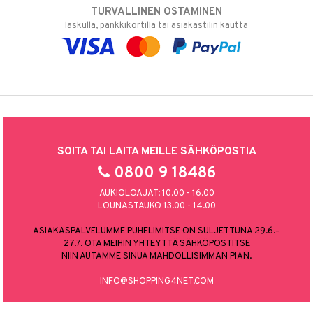
TURVALLINEN OSTAMINEN
laskulla, pankkikortilla tai asiakastilin kautta
SOITA TAI LAITA MEILLE SÄHKÖPOSTIA
0800 9 18486
AUKIOLOAJAT: 10.00 - 16.00
LOUNASTAUKO 13.00 - 14.00
ASIAKASPALVELUMME PUHELIMITSE ON SULJETTUNA 29.6.–
27.7. OTA MEIHIN YHTEYTTÄ SÄHKÖPOSTITSE
NIIN AUTAMME SINUA MAHDOLLISIMMAN PIAN.
INFO@SHOPPING4NET.COM