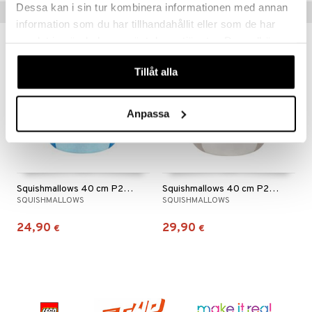
Dessa kan i sin tur kombinera informationen med annan
Vinkkejä sinulle
information som du har tillhandahållit eller som de har
samlat in när du har använt deras tjänster. Du godkänner
våra cookies vid fortsatt användande av vår webbplats.
Tillåt alla
Anpassa
Squishmallows 40 cm P24 Priscilla Riikinkukko
Squishmallows 40 cm P25 Bruno Sarvikuonohai
SQUISHMALLOWS
SQUISHMALLOWS
24,90
29,90
€
€