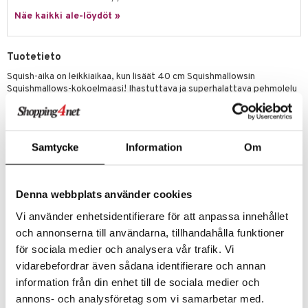
eenvarjot
istelu
nen
Näe kaikki ale-löydöt »
umi
mput
lalaput
keet
le
ten Huonekalut
ten aterimet
inkolasit
ta
Tuotetieto
 Patrol
tot
ka- & Säilytyslaatikot
ut ja lakit
ysitterit
isuus
Squish-aika on leikkiaikaa, kun lisäät 40 cm Squishmallowsin
Squishmallows-kokoelmaasi! Ihastuttava ja superhalattava pehmolelu
pi Pitkätossu
lytys
tipullot & Tarvikkeet
starvikkeita
uviltti
on valmistettu korkealaatuisista ja superpehmeistä materiaaleista.
sa Possu
Squishmallowsin pehmeät ja värikkäät persoonallisuudet yhdistävät
gyn vaatteet
ipullot & Tarvikkeet
ut
iilit
maailman ja tarjoavat unohtumattomia kokemuksia, joita voit jakaa
 MASKS
kaikkien kanssa. Ne tulevat eri kokoisina ja värisinä, ja jokaisella
ut
ulelut & helistimet
Samtycke
Information
Om
Squishmallowsilla on oma nimi ja ainutlaatuinen persoonallisuus. Ne
kemon
apussit
tuovat iloa ja seikkailun ja ystävyyden tunteen kaikille faneilleen, missä
uvajumppa
tahansa he ovatkin. Korkeus 40 cm. Lapsille kaikissa ikäryhmissä.
ållan
Denna webbplats använder cookies
Muuta
er Mario
Vi använder enhetsidentifierare för att anpassa innehållet
3 vuotta+
ru & Pesonen
och annonserna till användarna, tillhandahålla funktioner
för sociala medier och analysera vår trafik. Vi
Tuotenumero
vidarebefordrar även sådana identifierare och annan
TSQ88-1-XX
information från din enhet till de sociala medier och
annons- och analysföretag som vi samarbetar med.