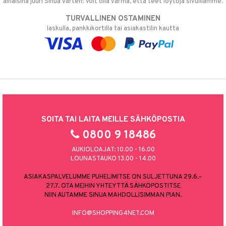
alhaisina juuri Sinua varten! Voit olla varma, että teet löytöjä sivuillamme.
TURVALLINEN OSTAMINEN
laskulla, pankkikortilla tai asiakastilin kautta
SOITA TAI LAITA MEILLE SÄHKÖPOSTIA
0800 9 18486
AUKIOLOAJAT: 10.00 - 16.00
LOUNASTAUKO 13.00 - 14.00
ASIAKASPALVELUMME PUHELIMITSE ON SULJETTUNA 29.6.–
27.7. OTA MEIHIN YHTEYTTÄ SÄHKÖPOSTITSE
NIIN AUTAMME SINUA MAHDOLLISIMMAN PIAN.
INFO@SHOPPING4NET.COM