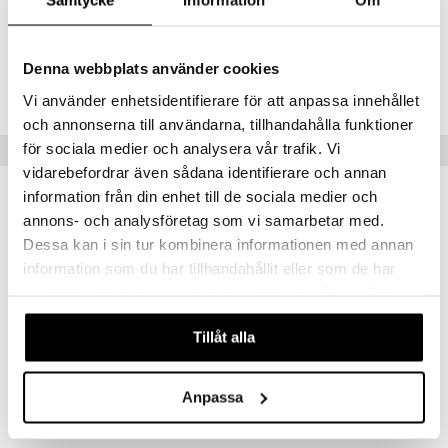
Samtycke
Information
Om
Tuotenumero
Denna webbplats använder cookies
TSQ76-1-XX
Vi använder enhetsidentifierare för att anpassa innehållet
och annonserna till användarna, tillhandahålla funktioner
för sociala medier och analysera vår trafik. Vi
Vinkkejä sinulle
vidarebefordrar även sådana identifierare och annan
information från din enhet till de sociala medier och
annons- och analysföretag som vi samarbetar med.
Dessa kan i sin tur kombinera informationen med annan
information som du har tillhandahållit eller som de har
samlat in när du har använt deras tjänster. Du godkänner
våra cookies vid fortsatt användande av vår webbplats.
Tillåt alla
Anpassa
Squishmallows 30 cm Bodie Lehmä
Squishmallows 30 cm P22 Zerdan Koiranpentu
SQUISHMALLOWS
SQUISHMALLOWS