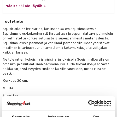
eenvarjot
istelu
nen
Näe kaikki ale-löydöt »
umi
mput
lalaput
keet
le
ten Huonekalut
ten aterimet
inkolasit
ta
Tuotetieto
 Patrol
tot
ka- & Säilytyslaatikot
ut ja lakit
ysitterit
isuus
Squish-aika on leikkiaikaa, kun lisäät 30 cm Squishmallowsin
Squishmallows-kokoelmaasi! Ihastuttava ja superhalattava pehmolelu
pi Pitkätossu
lytys
tipullot & Tarvikkeet
starvikkeita
uviltti
on valmistettu korkealaatuisista ja superpehmeistä materiaaleista.
sa Possu
Squishmallowsin pehmeät ja värikkäät persoonallisuudet yhdistävät
gyn vaatteet
ipullot & Tarvikkeet
ut
iilit
maailman ja tarjoavat unohtumattomia kokemuksia, joita voit jakaa
 MASKS
kaikkien kanssa.
ut
ulelut & helistimet
Ne tulevat eri kokoisina ja värisinä, ja jokaisella Squishmallowsilla on
kemon
apussit
oma nimi ja ainutlaatuinen persoonallisuus. Ne tuovat iloa ja antavat
uvajumppa
seikkailun ja ystävyyden tunteen kaikille faneilleen, missä ikinä he
ållan
ovatkin.
er Mario
Korkeus 30 cm.
ru & Pesonen
Muuta
3 vuotta+