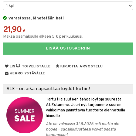
O Minecraft
entarvikkeita
gformers
blarna
taleikit
elut
GO Ninjago
ens Barn
Varastossa, lähetetään heti
ikat
tman
oleikit
neuvot
21,90
GO Speed Champions
ållan
kalut
libompa
opelit
iviteettilelut
€
alaa
Maksa osamaksulla alkaen 5 € per kuukausi.
GO Spidey
ffi Love
ney
elyvaunut
Lapsi
alaa
elit
LISÄÄ OSTOSKORIIN
O Super Heroes
mintahahmot
ney Prinsessat
ettävät lelut
0 palaa
lit
aukut
spalvelu
ic
eli
peli
lit
di
LISÄÄ TOIVELISTALLE
KIRJOITA ARVOSTELU
ksiä & vastauksia
zen
nhoito
KERRO YSTÄVÄLLE
palapelit
tuotetta
mähäkkimies
pyhuone
miaiset
ien oheistarvikkeet
kit ja käsipyyhkeet
ALE - on aika napsauttaa löydöt kotiin!
 verkkokaupasta
ry Potter
hkeet
vikkeet
aunutarvikkeita
Tartu tilaisuuteen tehdä löytöjä suuresta
lo Kitty
it & Tarvikkeet
ALEstamme. Juuri nyt tarjoamme suuren
le
valikoiman jännittäviä tuotteita alennetuilla
.L.
hinnoilla!
ossa
na/Äiti
mmi Lehmä
Ale on voimassa 31.8.2026 asti mutta ole
kut
kaus & imetys
us
nopea - suosikkituotteesi voivat päästä
le
loppumaan!