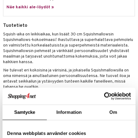
eenvarjot
istelu
nen
Näe kaikki ale-löydöt »
umi
mput
lalaput
keet
le
ten Huonekalut
ten aterimet
inkolasit
ta
Tuotetieto
 Patrol
tot
ka- & Säilytyslaatikot
ut ja lakit
ysitterit
isuus
Squish-aika on leikkiaikaa, kun lisäät 30 cm Squishmallowsin
Squishmallows-kokoelmaasi! Ihastuttava ja superhalattava pehmolelu
pi Pitkätossu
lytys
tipullot & Tarvikkeet
starvikkeita
uviltti
on valmistettu korkealaatuisista ja superpehmeistä materiaaleista.
sa Possu
Squishmallowsin pehmeät ja värikkäät persoonallisuudet yhdistävät
gyn vaatteet
ipullot & Tarvikkeet
ut
iilit
maailman ja tarjoavat unohtumattomia kokemuksia, joita voit jakaa
 MASKS
kaikkien kanssa.
ut
ulelut & helistimet
Ne tulevat eri kokoisina ja värisinä, ja jokaisella Squishmallowsilla on
kemon
apussit
oma nimensä ja ainutlaatuinen persoonallisuutensa. Ne tuovat iloa ja
uvajumppa
antavat seikkailun ja ystävyyden tunteen kaikille faneilleen, missä
ållan
tahansa he ovatkin.
er Mario
Korkeus 30 cm.
ru & Pesonen
Muuta
Samtycke
Information
Om
3 vuotta+
Denna webbplats använder cookies