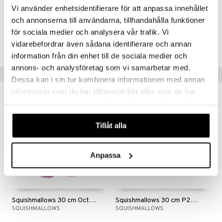
Vi använder enhetsidentifierare för att anpassa innehållet
och annonserna till användarna, tillhandahålla funktioner
Tuotenumero
för sociala medier och analysera vår trafik. Vi
vidarebefordrar även sådana identifierare och annan
TSQ77-1-XX
information från din enhet till de sociala medier och
annons- och analysföretag som vi samarbetar med.
Vinkkejä sinulle
Dessa kan i sin tur kombinera informationen med annan
information som du har tillhandahållit eller som de har
samlat in när du har använt deras tjänster. Du godkänner
våra cookies vid fortsatt användande av vår webbplats.
Tillåt alla
Anpassa
Squishmallows 30 cm Octavia Mustekala
Squishmallows 30 cm P22 Zerdan Koiranpentu
SQUISHMALLOWS
SQUISHMALLOWS