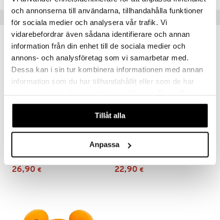
och annonserna till användarna, tillhandahålla funktioner
Vinkkejä sinulle
för sociala medier och analysera vår trafik. Vi
vidarebefordrar även sådana identifierare och annan
information från din enhet till de sociala medier och
annons- och analysföretag som vi samarbetar med.
Dessa kan i sin tur kombinera informationen med annan
information som du har tillhandahållit eller som de har
samlat in när du har använt deras tjänster. Du godkänner
våra cookies vid fortsatt användande av vår webbplats.
Tillåt alla
Squishmallows Pokémon Clefairy 25 cm
Squishmallows Pokémon Marill 25 cm
Anpassa
SQUISHMALLOWS
SQUISHMALLOWS
26,90
22,90
€
€