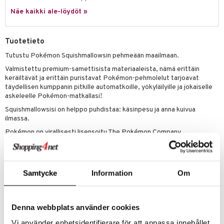
eenvarjot
istelu
nen
Näe kaikki ale-löydöt »
umi
mput
lalaput
keet
le
ten Huonekalut
ten aterimet
inkolasit
ta
Tuotetieto
 Patrol
tot
ka- & Säilytyslaatikot
ut ja lakit
ysitterit
isuus
Tutustu Pokémon Squishmallowsin pehmeään maailmaan.
pi Pitkätossu
Valmistettu premium-samettisista materiaaleista, nämä erittäin
lytys
tipullot & Tarvikkeet
starvikkeita
uviltti
keräiltävät ja erittäin puristavat Pokémon-pehmolelut tarjoavat
sa Possu
täydellisen kumppanin pitkille automatkoille, yökyläilyille ja jokaiselle
gyn vaatteet
ipullot & Tarvikkeet
ut
iilit
askeleelle Pokémon-matkallasi!
 MASKS
ut
ulelut & helistimet
Squishmallowsisi on helppo puhdistaa: käsinpesu ja anna kuivua
kemon
ilmassa.
apussit
uvajumppa
Pokémon on virallisesti lisensoitu The Pokémon Company
ållan
Internationalilta.
er Mario
Muuta
ru & Pesonen
3 vuotta+
Samtycke
Information
Om
Tuotenumero
Denna webbplats använder cookies
TRX83-1-XX
Vi använder enhetsidentifierare för att anpassa innehållet