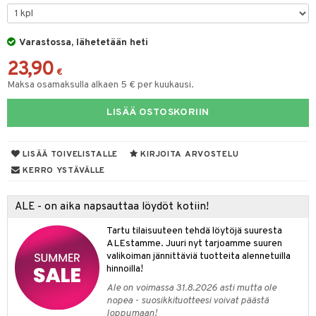
O Minecraft
entarvikkeita
gformers
blarna
taleikit
elut
GO Ninjago
ens Barn
Varastossa, lähetetään heti
ikat
tman
oleikit
neuvot
23,90
GO Speed Champions
ållan
kalut
libompa
opelit
iviteettilelut
€
alaa
Maksa osamaksulla alkaen 5 € per kuukausi.
GO Spidey
ffi Love
ney
elyvaunut
Lapsi
alaa
elit
LISÄÄ OSTOSKORIIN
O Super Heroes
mintahahmot
ney Prinsessat
ettävät lelut
0 palaa
lit
aukut
spalvelu
ic
eli
peli
lit
di
LISÄÄ TOIVELISTALLE
KIRJOITA ARVOSTELU
ksiä & vastauksia
zen
nhoito
KERRO YSTÄVÄLLE
palapelit
tuotetta
mähäkkimies
pyhuone
miaiset
ien oheistarvikkeet
kit ja käsipyyhkeet
ALE - on aika napsauttaa löydöt kotiin!
 verkkokaupasta
ry Potter
hkeet
vikkeet
aunutarvikkeita
Tartu tilaisuuteen tehdä löytöjä suuresta
lo Kitty
it & Tarvikkeet
ALEstamme. Juuri nyt tarjoamme suuren
le
valikoiman jännittäviä tuotteita alennetuilla
.L.
hinnoilla!
ossa
na/Äiti
mmi Lehmä
Ale on voimassa 31.8.2026 asti mutta ole
kut
kaus & imetys
us
nopea - suosikkituotteesi voivat päästä
le
loppumaan!