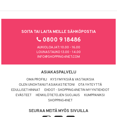
SOITA TAI LAITA MEILLE SÄHKÖPOSTIA
0800 9 18486
AUKIOLOAJAT: 10.00 - 16.00
LOUNASTAUKO 13.00 - 14.00
INFO@SHOPPING4NET.COM
ASIAKASPALVELU
OMA PROFIILI
KYSYMYKSIÄ & VASTAUKSIA
OLEN UNOHTANUT ASIAKASTIETONI
OTA YHTEYTTÄ
EDULLISET HINNAT
EHDOT - SHOPPING4NETIN MYYNTIEHDOT
EVÄSTEET
HENKILÖTIETOJEN SUOJAUS
KUMPPANIKSI
SHOPPING4NET
SEURAA MEITÄ MYÖS SIVUILLA