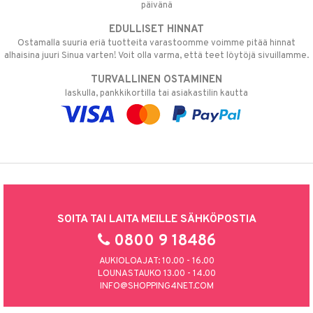
päivänä
EDULLISET HINNAT
Ostamalla suuria eriä tuotteita varastoomme voimme pitää hinnat
alhaisina juuri Sinua varten! Voit olla varma, että teet löytöjä sivuillamme.
TURVALLINEN OSTAMINEN
laskulla, pankkikortilla tai asiakastilin kautta
SOITA TAI LAITA MEILLE SÄHKÖPOSTIA
0800 9 18486
AUKIOLOAJAT: 10.00 - 16.00
LOUNASTAUKO 13.00 - 14.00
INFO@SHOPPING4NET.COM