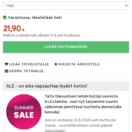
O Minecraft
entarvikkeita
gformers
blarna
taleikit
elut
GO Ninjago
ens Barn
Varastossa, lähetetään heti
ikat
tman
oleikit
neuvot
21,90
GO Speed Champions
ållan
kalut
libompa
opelit
iviteettilelut
€
alaa
Maksa osamaksulla alkaen 5 € per kuukausi.
GO Spidey
ffi Love
ney
elyvaunut
Lapsi
alaa
elit
LISÄÄ OSTOSKORIIN
O Super Heroes
mintahahmot
ney Prinsessat
ettävät lelut
0 palaa
lit
aukut
spalvelu
ic
eli
peli
lit
di
LISÄÄ TOIVELISTALLE
KIRJOITA ARVOSTELU
ksiä & vastauksia
zen
nhoito
KERRO YSTÄVÄLLE
palapelit
tuotetta
mähäkkimies
pyhuone
miaiset
ien oheistarvikkeet
kit ja käsipyyhkeet
ALE - on aika napsauttaa löydöt kotiin!
 verkkokaupasta
ry Potter
hkeet
vikkeet
aunutarvikkeita
Tartu tilaisuuteen tehdä löytöjä suuresta
lo Kitty
it & Tarvikkeet
ALEstamme. Juuri nyt tarjoamme suuren
le
valikoiman jännittäviä tuotteita alennetuilla
.L.
hinnoilla!
ossa
na/Äiti
mmi Lehmä
Ale on voimassa 31.8.2026 asti mutta ole
kut
kaus & imetys
us
nopea - suosikkituotteesi voivat päästä
le
loppumaan!