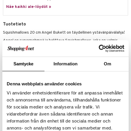
eenvarjot
istelu
nen
Näe kaikki ale-löydöt »
umi
mput
lalaput
keet
le
ten Huonekalut
ten aterimet
inkolasit
ta
Tuotetieto
 Patrol
tot
ka- & Säilytyslaatikot
ut ja lakit
ysitterit
isuus
Squishmallows 20 cm Angel Bukett on täydellinen ystävänpäivälahja!
pi Pitkätossu
Angel on superpehmeä ja halittava Squishmallows, joka on valmis
lytys
tipullot & Tarvikkeet
starvikkeita
uviltti
tulemaan uudeksi suosikiksesi. Täydellinen halailuun tai matkalle
sa Possu
mukaan otettavaksi!
gyn vaatteet
ipullot & Tarvikkeet
ut
iilit
 MASKS
Jokaisella Squishmallowsilla on oma ainutlaatuinen
ut
ulelut & helistimet
Samtycke
Information
Om
persoonallisuutensa, mikä tekee siitä enemmän kuin vain halittavan
kemon
lelun – se on ystävä, jota voi kerätä ja jonka kanssa voi jakaa hetkiä.
apussit
uvajumppa
Välttämätön sekä lapsille että aikuisille, jotka rakastavat pehmeitä ja
ållan
halittavia kavereita.
Denna webbplats använder cookies
er Mario
Muuta
Vi använder enhetsidentifierare för att anpassa innehållet
3 vuotta+
ru & Pesonen
och annonserna till användarna, tillhandahålla funktioner
för sociala medier och analysera vår trafik. Vi
vidarebefordrar även sådana identifierare och annan
information från din enhet till de sociala medier och
annons- och analysföretag som vi samarbetar med.