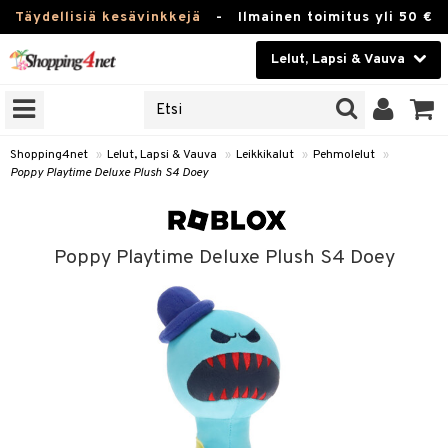
Täydellisiä kesävinkkejä
-
Ilmainen toimitus yli 50 €
Lelut, Lapsi & Vauva
ERKKEJÄ
Kauneudenhoito
JAT
UOTTEITA
Piilolinssit
Shopping4net
»
Lelut, Lapsi & Vauva
»
Leikkikalut
»
Pehmolelut
»
Poppy Playtime Deluxe Plush S4 Doey
Luontaistuotteet
u
Apteekki
lumateriaalit
Poppy Playtime Deluxe Plush S4 Doey
atteet
lusetti
lukirjat
Fitness
pi
kirjat
t
Koti & Sisustus
gingsit
ut
rvikkeet
rjat
atteet & Sukat
lelut
Lelut, Lapsi & Vauva
luvaha
pelit
vot
Tuotemerkkejä
oradat
ja maalaa
et
t
Kampanjat
ot
 Real
otteet
it
lentereita