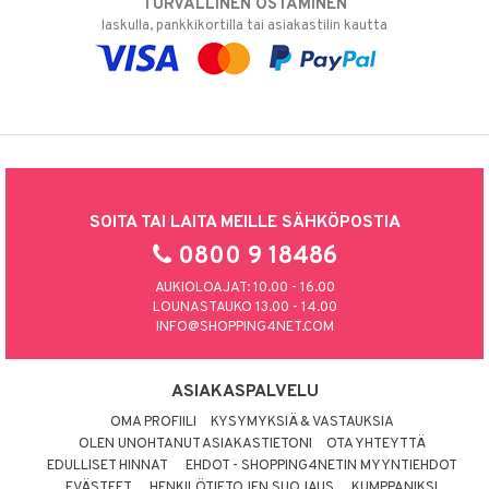
TURVALLINEN OSTAMINEN
laskulla, pankkikortilla tai asiakastilin kautta
SOITA TAI LAITA MEILLE SÄHKÖPOSTIA
0800 9 18486
AUKIOLOAJAT: 10.00 - 16.00
LOUNASTAUKO 13.00 - 14.00
INFO@SHOPPING4NET.COM
ASIAKASPALVELU
OMA PROFIILI
KYSYMYKSIÄ & VASTAUKSIA
OLEN UNOHTANUT ASIAKASTIETONI
OTA YHTEYTTÄ
EDULLISET HINNAT
EHDOT - SHOPPING4NETIN MYYNTIEHDOT
EVÄSTEET
HENKILÖTIETOJEN SUOJAUS
KUMPPANIKSI