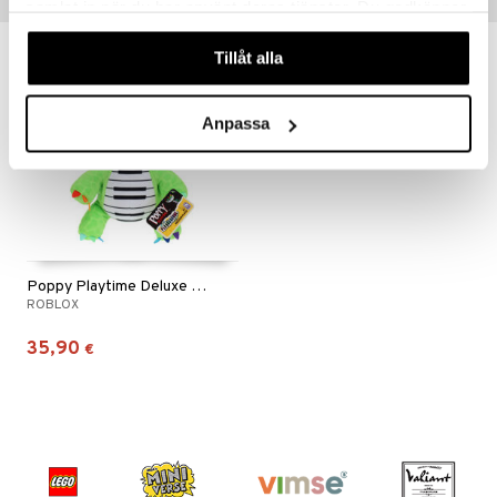
Vinkkejä sinulle
samlat in när du har använt deras tjänster. Du godkänner
våra cookies vid fortsatt användande av vår webbplats.
Tillåt alla
Anpassa
Poppy Playtime Deluxe Plush S4 Pianosaurus
ROBLOX
35,90
€