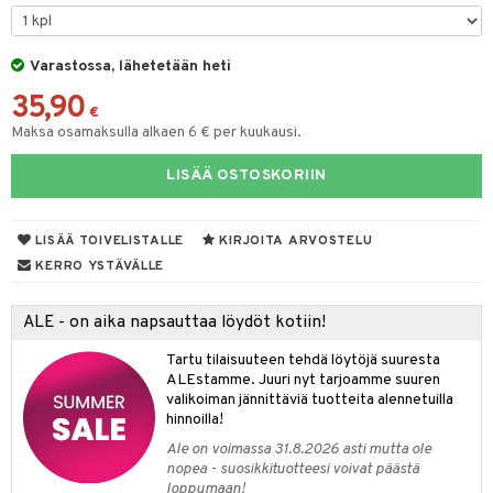
O Minecraft
entarvikkeita
gformers
blarna
taleikit
elut
GO Ninjago
ens Barn
Varastossa, lähetetään heti
ikat
tman
oleikit
neuvot
35,90
GO Speed Champions
ållan
kalut
libompa
opelit
iviteettilelut
€
alaa
Maksa osamaksulla alkaen 6 € per kuukausi.
GO Spidey
ffi Love
ney
elyvaunut
Lapsi
alaa
elit
LISÄÄ OSTOSKORIIN
O Super Heroes
mintahahmot
ney Prinsessat
ettävät lelut
0 palaa
lit
aukut
spalvelu
ic
eli
peli
lit
di
LISÄÄ TOIVELISTALLE
KIRJOITA ARVOSTELU
ksiä & vastauksia
zen
nhoito
KERRO YSTÄVÄLLE
palapelit
tuotetta
mähäkkimies
pyhuone
miaiset
ien oheistarvikkeet
kit ja käsipyyhkeet
ALE - on aika napsauttaa löydöt kotiin!
 verkkokaupasta
ry Potter
hkeet
vikkeet
aunutarvikkeita
Tartu tilaisuuteen tehdä löytöjä suuresta
lo Kitty
it & Tarvikkeet
ALEstamme. Juuri nyt tarjoamme suuren
le
valikoiman jännittäviä tuotteita alennetuilla
.L.
hinnoilla!
ossa
na/Äiti
mmi Lehmä
Ale on voimassa 31.8.2026 asti mutta ole
kut
kaus & imetys
us
nopea - suosikkituotteesi voivat päästä
le
loppumaan!