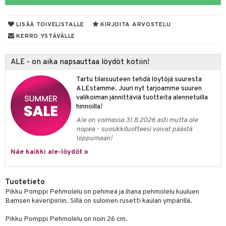
O Minecraft
entarvikkeita
gformers
blarna
taleikit
elut
LISÄÄ TOIVELISTALLE
KIRJOITA ARVOSTELU
GO Ninjago
ens Barn
ikat
tman
oleikit
neuvot
KERRO YSTÄVÄLLE
GO Speed Champions
ållan
kalut
libompa
opelit
iviteettilelut
alaa
ALE - on aika napsauttaa löydöt kotiin!
GO Spidey
ffi Love
ney
elyvaunut
Lapsi
alaa
elit
Tartu tilaisuuteen tehdä löytöjä suuresta
O Super Heroes
mintahahmot
ney Prinsessat
ettävät lelut
0 palaa
lit
aukut
ALEstamme. Juuri nyt tarjoamme suuren
spalvelu
valikoiman jännittäviä tuotteita alennetuilla
ic
eli
peli
lit
di
hinnoilla!
ksiä & vastauksia
zen
Ale on voimassa 31.8.2026 asti mutta ole
nhoito
palapelit
nopea - suosikkituotteesi voivat päästä
tuotetta
mähäkkimies
loppumaan!
pyhuone
miaiset
ien oheistarvikkeet
kit ja käsipyyhkeet
 verkkokaupasta
Näe kaikki ale-löydöt »
ry Potter
hkeet
vikkeet
aunutarvikkeita
lo Kitty
it & Tarvikkeet
le
Tuotetieto
.L.
Pikku Pomppi Pehmolelu on pehmeä ja ihana pehmolelu kuuluen
ossa
na/Äiti
Bamsen kaveripiiriin. Sillä on suloinen rusetti kaulan ympärillä.
mmi Lehmä
kut
kaus & imetys
us
Pikku Pomppi Pehmolelu on noin 26 cm.
le