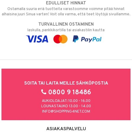
EDULLISET HINNAT
Ostamalla suuria eriä tuotteita varastoomme voimme pitää hinnat
alhaisina juuri Sinua varten! Voit olla varma, että teet löytöjä sivuillamme.
TURVALLINEN OSTAMINEN
laskulla, pankkikortilla tai asiakastilin kautta
SOITA TAI LAITA MEILLE SÄHKÖPOSTIA
0800 9 18486
AUKIOLOAJAT: 10.00 - 16.00
LOUNASTAUKO 13.00 - 14.00
INFO@SHOPPING4NET.COM
ASIAKASPALVELU