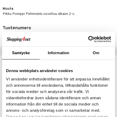
eenvarjot
istelu
nen
umi
Muuta
mput
lalaput
keet
Pikku Pomppi Pehmolelu soveltuu alkaen 2-v.
le
ten Huonekalut
ten aterimet
inkolasit
ta
 Patrol
Tuotenumero
tot
ka- & Säilytyslaatikot
ut ja lakit
ysitterit
isuus
pi Pitkätossu
TEF195-1-XX
lytys
tipullot & Tarvikkeet
starvikkeita
uviltti
sa Possu
gyn vaatteet
ipullot & Tarvikkeet
ut
iilit
Suositut tuotteet
 MASKS
Samtycke
Information
Om
ut
ulelut & helistimet
kemon
apussit
uvajumppa
ållan
Denna webbplats använder cookies
er Mario
Vi använder enhetsidentifierare för att anpassa innehållet
och annonserna till användarna, tillhandahålla funktioner
ru & Pesonen
för sociala medier och analysera vår trafik. Vi
vidarebefordrar även sådana identifierare och annan
information från din enhet till de sociala medier och
annons- och analysföretag som vi samarbetar med.
Dessa kan i sin tur kombinera informationen med annan