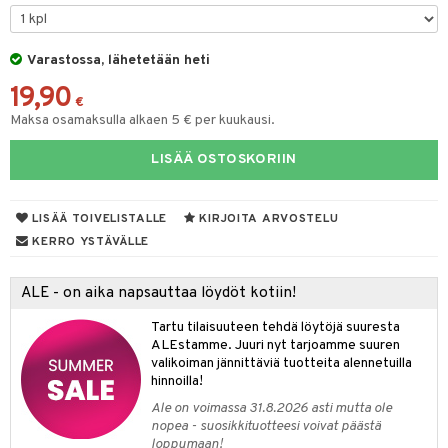
O Minecraft
entarvikkeita
gformers
blarna
taleikit
elut
GO Ninjago
ens Barn
Varastossa, lähetetään heti
ikat
tman
oleikit
neuvot
19,90
GO Speed Champions
ållan
kalut
libompa
opelit
iviteettilelut
€
alaa
Maksa osamaksulla alkaen 5 € per kuukausi.
GO Spidey
ffi Love
ney
elyvaunut
Lapsi
alaa
elit
LISÄÄ OSTOSKORIIN
O Super Heroes
mintahahmot
ney Prinsessat
ettävät lelut
0 palaa
lit
aukut
spalvelu
ic
eli
peli
lit
di
LISÄÄ TOIVELISTALLE
KIRJOITA ARVOSTELU
ksiä & vastauksia
zen
nhoito
KERRO YSTÄVÄLLE
palapelit
tuotetta
mähäkkimies
pyhuone
miaiset
ien oheistarvikkeet
kit ja käsipyyhkeet
ALE - on aika napsauttaa löydöt kotiin!
 verkkokaupasta
ry Potter
hkeet
vikkeet
aunutarvikkeita
Tartu tilaisuuteen tehdä löytöjä suuresta
lo Kitty
it & Tarvikkeet
ALEstamme. Juuri nyt tarjoamme suuren
le
valikoiman jännittäviä tuotteita alennetuilla
.L.
hinnoilla!
ossa
na/Äiti
mmi Lehmä
Ale on voimassa 31.8.2026 asti mutta ole
kut
kaus & imetys
us
nopea - suosikkituotteesi voivat päästä
le
loppumaan!