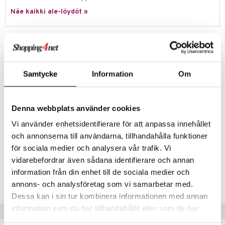
eenvarjot
istelu
nen
Näe kaikki ale-löydöt »
umi
mput
lalaput
keet
le
ten Huonekalut
ten aterimet
inkolasit
ta
Tuotetieto
 Patrol
tot
ka- & Säilytyslaatikot
ut ja lakit
ysitterit
isuus
Tiikeri on Nalle Puhin ystävä, on aina iloinen ja rakastaa leikkiä. Tämä
pehmeä Disney Tiikeri-pehmolelu tulee nopeasti olemaan pehmeä
pi Pitkätossu
lytys
tipullot & Tarvikkeet
starvikkeita
uviltti
Samtycke
Information
Om
kaveri kotona.
sa Possu
Tiikerin täyte on valmistettu kierrätetystä materiaalista.
gyn vaatteet
ipullot & Tarvikkeet
ut
iilit
 MASKS
Pituus: 25 cm. Sopii lapsille jo elämän ensimmäisistä kuukausista
ut
ulelut & helistimet
Denna webbplats använder cookies
lähtien.
kemon
Vi använder enhetsidentifierare för att anpassa innehållet
apussit
uvajumppa
Muuta
ållan
och annonserna till användarna, tillhandahålla funktioner
0 kk+
för sociala medier och analysera vår trafik. Vi
er Mario
vidarebefordrar även sådana identifierare och annan
Tuotenumero
ru & Pesonen
information från din enhet till de sociala medier och
TDY30-1-XX
annons- och analysföretag som vi samarbetar med.
Dessa kan i sin tur kombinera informationen med annan
information som du har tillhandahållit eller som de har
Vinkkejä sinulle
samlat in när du har använt deras tjänster. Du godkänner