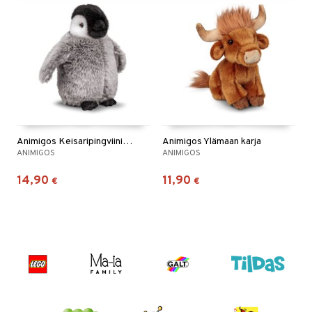
Animigos Keisaripingviinin Poikanen
Animigos Ylämaan karja
ANIMIGOS
ANIMIGOS
14,90
11,90
€
€