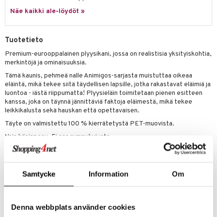
eenvarjot
istelu
nen
Näe kaikki ale-löydöt »
umi
mput
lalaput
keet
le
ten Huonekalut
ten aterimet
inkolasit
ta
Tuotetieto
 Patrol
tot
ka- & Säilytyslaatikot
ut ja lakit
ysitterit
isuus
Premium-eurooppalainen plyysikani, jossa on realistisia yksityiskohtia,
merkintöjä ja ominaisuuksia.
pi Pitkätossu
lytys
tipullot & Tarvikkeet
starvikkeita
uviltti
Tämä kaunis, pehmeä nalle Animigos-sarjasta muistuttaa oikeaa
sa Possu
eläintä, mikä tekee siitä täydellisen lapsille, jotka rakastavat eläimiä ja
gyn vaatteet
ipullot & Tarvikkeet
ut
iilit
luontoa - iästä riippumatta! Plyysieläin toimitetaan pienen esitteen
 MASKS
kanssa, joka on täynnä jännittäviä faktoja eläimestä, mikä tekee
ut
ulelut & helistimet
leikkikalusta sekä hauskan että opettavaisen.
kemon
apussit
uvajumppa
Täyte on valmistettu 100 % kierrätetystä PET-muovista.
ållan
Vain käsinpesu. Ei saa rumpukuivata.
er Mario
Mitat
K: 30 cm x P: 21 cm x L: 21 cm.
ru & Pesonen
Muuta
Samtycke
Information
Om
0 kk+
Tuotenumero
Denna webbplats använder cookies