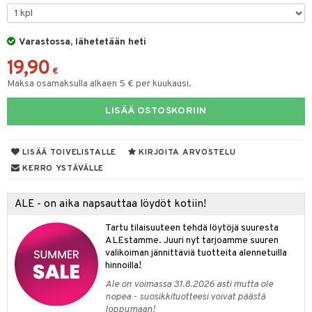
O Minecraft
entarvikkeita
gformers
blarna
taleikit
elut
GO Ninjago
ens Barn
Varastossa, lähetetään heti
ikat
tman
oleikit
neuvot
19,90
GO Speed Champions
ållan
kalut
libompa
opelit
iviteettilelut
€
alaa
Maksa osamaksulla alkaen 5 € per kuukausi.
GO Spidey
ffi Love
ney
elyvaunut
Lapsi
alaa
elit
LISÄÄ OSTOSKORIIN
O Super Heroes
mintahahmot
ney Prinsessat
ettävät lelut
0 palaa
lit
aukut
spalvelu
ic
eli
peli
lit
di
LISÄÄ TOIVELISTALLE
KIRJOITA ARVOSTELU
ksiä & vastauksia
zen
nhoito
KERRO YSTÄVÄLLE
palapelit
tuotetta
mähäkkimies
pyhuone
miaiset
ien oheistarvikkeet
kit ja käsipyyhkeet
ALE - on aika napsauttaa löydöt kotiin!
 verkkokaupasta
ry Potter
hkeet
vikkeet
aunutarvikkeita
Tartu tilaisuuteen tehdä löytöjä suuresta
lo Kitty
it & Tarvikkeet
ALEstamme. Juuri nyt tarjoamme suuren
le
valikoiman jännittäviä tuotteita alennetuilla
.L.
hinnoilla!
ossa
na/Äiti
mmi Lehmä
Ale on voimassa 31.8.2026 asti mutta ole
kut
kaus & imetys
us
nopea - suosikkituotteesi voivat päästä
le
loppumaan!