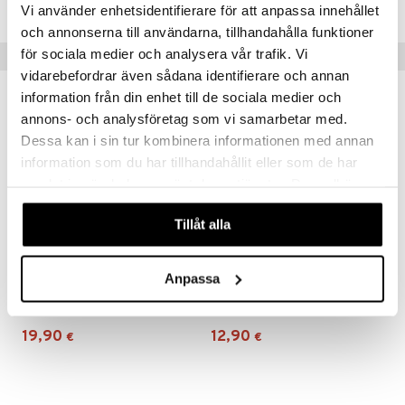
TAS71-1-XX
Vi använder enhetsidentifierare för att anpassa innehållet
och annonserna till användarna, tillhandahålla funktioner
för sociala medier och analysera vår trafik. Vi
Vinkkejä sinulle
vidarebefordrar även sådana identifierare och annan
information från din enhet till de sociala medier och
annons- och analysföretag som vi samarbetar med.
Dessa kan i sin tur kombinera informationen med annan
information som du har tillhandahållit eller som de har
samlat in när du har använt deras tjänster. Du godkänner
våra cookies vid fortsatt användande av vår webbplats.
Tillåt alla
Anpassa
Animigos Harmaa Orava
Animigos Harmaa Tabby-kissa
ANIMIGOS
ANIMIGOS
19,90
12,90
€
€