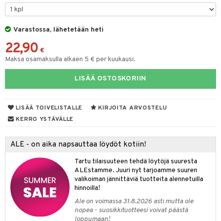
O Minecraft
entarvikkeita
ut
GO Ninjago
ens Barn
Varastossa, lähetetään heti
o
ohjattavat
22,90
GO Speed Champions
ållan
badabado
a & Palikat
€
Maksa osamaksulla alkaen 5 € per kuukausi.
GO Spidey
ffi Love
ki
O Builder
tuja hahmoja
LISÄÄ OSTOSKORIIN
O Super Heroes
mintahahmot
omag
ot
kit
ic
gformers
blarna
taleikit
elut
LISÄÄ TOIVELISTALLE
KIRJOITA ARVOSTELU
ikat
tman
oleikit
neuvot
KERRO YSTÄVÄLLE
kalut
libompa
opelit
iviteettilelut
alaa
ALE - on aika napsauttaa löydöt kotiin!
ney
elyvaunut
Lapsi
alaa
elit
Tartu tilaisuuteen tehdä löytöjä suuresta
ney Prinsessat
ettävät lelut
0 palaa
lit
aukut
ALEstamme. Juuri nyt tarjoamme suuren
spalvelu
valikoiman jännittäviä tuotteita alennetuilla
eli
peli
lit
di
hinnoilla!
ksiä & vastauksia
zen
Ale on voimassa 31.8.2026 asti mutta ole
nhoito
palapelit
nopea - suosikkituotteesi voivat päästä
tuotetta
mähäkkimies
loppumaan!