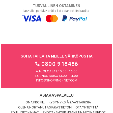
TURVALLINEN OSTAMINEN
laskulla, pankkikortilla tai asiakastilin kautta
SOITA TAI LAITA MEILLE SÄHKÖPOSTIA
0800 9 18486
AUKIOLOAJAT: 10.00 - 16.00
LOUNASTAUKO 13.00 - 14.00
INFO@SHOPPING4NET.COM
ASIAKASPALVELU
OMA PROFIILI
KYSYMYKSIÄ & VASTAUKSIA
OLEN UNOHTANUT ASIAKASTIETONI
OTA YHTEYTTÄ
EDULLISET HINNAT
EHDOT - SHOPPING4NETIN MYYNTIEHDOT