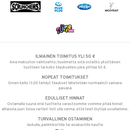
ILMAINEN TOIMITUS YLI 50 €
Aina maksuton vaihtoehto, huolimatta siitä ostatko yksittäisen
tuotteen tai koko tilauksellesi joka ylittää 50 €.
NOPEAT TOIMITUKSET
Ennen kello 13.00 tehdyt tilaukset lähetetään normaalisti samana
päivänä
EDULLISET HINNAT
Ostamalla suuria eriä tuotteita varastoomme voimme pitää hinnat
alhaisina juuri Sinua varten! Voit olla varma, että teet löytöjä sivuillamme.
TURVALLINEN OSTAMINEN
laskulla, pankkikortilla tai asiakastilin kautta