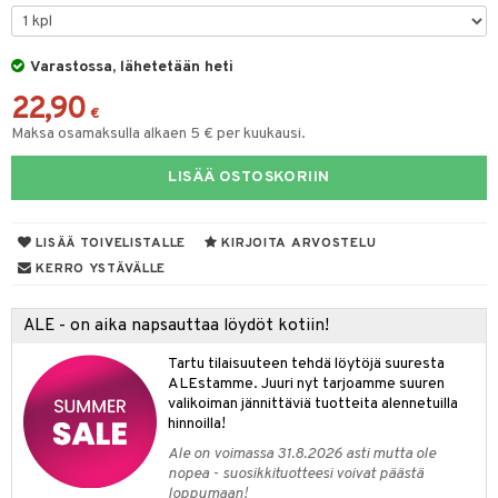
O Minecraft
entarvikkeita
GO Ninjago
ens Barn
Varastossa, lähetetään heti
22,90
GO Speed Champions
ållan
€
Maksa osamaksulla alkaen 5 € per kuukausi.
GO Spidey
ffi Love
LISÄÄ OSTOSKORIIN
O Super Heroes
imintahahmot
ic
oti
LISÄÄ TOIVELISTALLE
KIRJOITA ARVOSTELU
ndby
elut
KERRO YSTÄVÄLLE
dby Tukholma
bil
ALE - on aika napsauttaa löydöt kotiin!
umi
ut
Tartu tilaisuuteen tehdä löytöjä suuresta
pi Laiva
o
ohjattavat
ALEstamme. Juuri nyt tarjoamme suuren
valikoiman jännittäviä tuotteita alennetuilla
pi Pitkätossu Huvikumpu
badabado
a & Palikat
hinnoilla!
ki
O Builder
tuja hahmoja
Ale on voimassa 31.8.2026 asti mutta ole
nopea - suosikkituotteesi voivat päästä
omag
ot
kit
loppumaan!