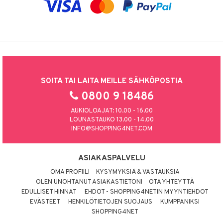
SOITA TAI LAITA MEILLE SÄHKÖPOSTIA
0800 9 18486
AUKIOLOAJAT: 10.00 - 16.00
LOUNASTAUKO 13.00 - 14.00
INFO@SHOPPING4NET.COM
ASIAKASPALVELU
OMA PROFIILI
KYSYMYKSIÄ & VASTAUKSIA
OLEN UNOHTANUT ASIAKASTIETONI
OTA YHTEYTTÄ
EDULLISET HINNAT
EHDOT - SHOPPING4NETIN MYYNTIEHDOT
EVÄSTEET
HENKILÖTIETOJEN SUOJAUS
KUMPPANIKSI
SHOPPING4NET