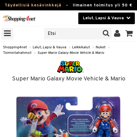
Täydellisiä kesävinkkejä
-
Ilmainen toimitus yli 50 €
Lelut, Lapsi & Vauva
ERKKEJÄ
Kauneudenhoito
JAT
UOTTEITA
Piilolinssit
Shopping4net
»
Lelut, Lapsi & Vauva
»
Leikkikalut
»
Nuket
»
Toimintahahmot
»
Super Mario Galaxy Movie Vehicle & Mario
Luontaistuotteet
u
Apteekki
lumateriaalit
Super Mario Galaxy Movie Vehicle & Mario
atteet
lusetti
lukirjat
Fitness
pi
kirjat
t
Koti & Sisustus
gingsit
ut
rvikkeet
rjat
atteet & Sukat
lelut
Lelut, Lapsi & Vauva
luvaha
pelit
vot
Tuotemerkkejä
oradat
ja maalaa
et
t
Kampanjat
ot
 Real
otteet
it
lentereita