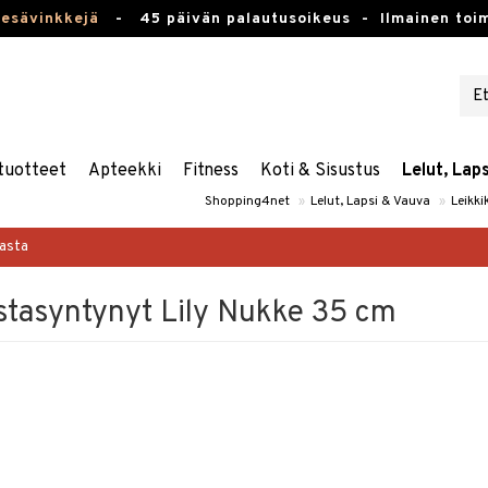
kesävinkkejä
-
45 päivän palautusoikeus -
Ilmainen toim
tuotteet
Apteekki
Fitness
Koti & Sisustus
Lelut, Lap
Shopping4net
»
Lelut, Lapsi & Vauva
»
Leikki
masta
stasyntynyt Lily Nukke 35 cm