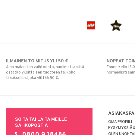
Matkalle
L.O.L.
Raskaana/Äiti
Autossa
Mimmi Lehmä
Sisustus
Laukut
Raskaus & imetys
Mulle
Syöminen
Sateenvarjot
Koristelu
Muumi
Tarvikkeet
Lamput
Kuolalaput
Nalle
Toiminta
Lasten Huonekalut
Lasten aterimet
Aurinkolasit
Paw Patrol
Turvallisuus
Matot
Ruoka- &
Hatut ja lakit
Babysitterit
Peppi Pitkätossu
Säilytyslaatikot
Säilytys
Hiustarvikkeita
Leluviltti
Pipsa Possu
ILMAINEN TOIMITUS YLI 50 €
NOPEAT TOI
Tuttipullot & Tarvikkeet
Sängyn vaatteet
Korut
Mobiilit
PJ MASKS
Aina maksuton vaihtoehto, huolimatta siitä
Ennen kello 13.
Vesipullot & Tarvikkeet
Muut
Purulelut & helistimet
Pokemon
ostatko yksittäisen tuotteen tai koko
normaalisti sa
Rahapussit
Vauvajumppa
tilauksellesi joka ylittää 50 €.
Skrållan
Super Mario
Viiru & Pesonen
ASIAKASPA
SOITA TAI LAITA MEILLE
OMA PROFIILI
SÄHKÖPOSTIA
KYSYMYKSIÄ &
OLEN UNOHTAN