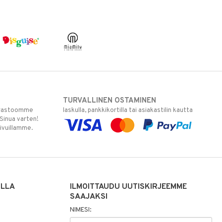
TURVALLINEN OSTAMINEN
varastoomme
laskulla, pankkikortilla tai asiakastilin kautta
 Sinua varten!
sivuillamme.
ILLA
ILMOITTAUDU UUTISKIRJEEMME
SAAJAKSI
NIMESI: