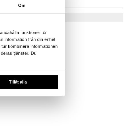
Om
Vinkkejä sinulle
andahålla funktioner för
n information från din enhet
 tur kombinera informationen
 deras tjänster. Du
Lotta -
Tillåt alla
attaiden