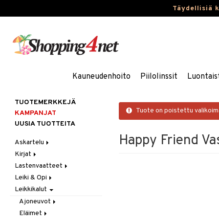
Täydellisiä 
Kauneudenhoito
Piilolinssit
Luontais
TUOTEMERKKEJÄ
Tuote on poistettu valikoi
KAMPANJAT
UUSIA TUOTTEITA
Happy Friend Va
Askartelu
Kirjat
Askartelumateriaalit
Lastenvaatteet
Askartelusetti
Askartelukirjat
Leiki & Opi
Helmet
Maalauskirjat
Alaosat
Leikkikalut
Koulutarvikkeet
Päiväkirjat
Alusvaatteet & Sukat
Opetuslelut
Leggingsit
Muovailuvaha
Kengät
Oppimispelit
Ajoneuvot
Piirrä ja maalaa
Mekot
Soittimet
Eläimet
Autoradat