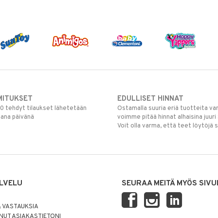
MITUKSET
EDULLISET HINNAT
00 tehdyt tilaukset lähetetään
Ostamalla suuria eriä tuotteita 
mana päivänä
voimme pitää hinnat alhaisina juuri
Voit olla varma, että teet löytöjä 
LVELU
SEURAA MEITÄ MYÖS SIVU
 VASTAUKSIA
UT ASIAKASTIETONI