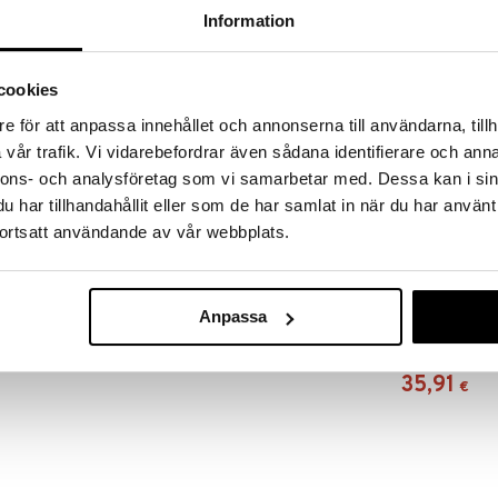
RJOITA ARVOSTELU
KERRO YSTÄVÄLLE
Information
n – täydelliseen ensimmäiseen parhaaseen ystävään!
cookies
ltä on kovarunkoinen ja sopii sekä leikkiin että
e för att anpassa innehållet och annonserna till användarna, tillh
oiset vauvanvaatteet ja mukanaan oma pehmeä
vår trafik. Vi vidarebefordrar även sådana identifierare och anna
 ja seikkailuihin. Täydellinen roolileikkeihin, halailuun
iloa ja turvallisuutta kaikille pienille nukenystäville.
nnons- och analysföretag som vi samarbetar med. Dessa kan i sin
har tillhandahållit eller som de har samlat in när du har använt
ortsatt användande av vår webbplats.
Happy Friend 
Anpassa
nukke 30 cm r
HAPPY FRIEND
kanssa
35,91
€