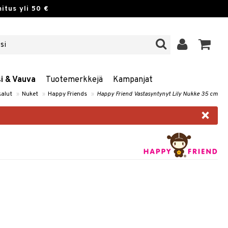
itus yli 50 €
si & Vauva
Tuotemerkkejä
Kampanjat
kalut
»
Nuket
»
Happy Friends
»
Happy Friend Vastasyntynyt Lily Nukke 35 cm
×